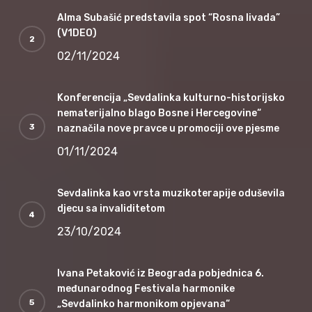
Alma Subašić predstavila spot “Rosna livada”
(V1DEO)
02/11/2024
Konferencija „Sevdalinka kulturno-historijsko
nematerijalno blago Bosne i Hercegovine“
naznačila nove pravce u promociji ove pjesme
01/11/2024
Sevdalinka kao vrsta muzikoterapije oduševila
djecu sa invaliditetom
23/10/2024
Ivana Petaković iz Beograda pobjednica 6.
međunarodnog Festivala harmonike
„Sevdalinko harmonikom opjevana“