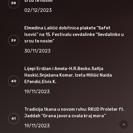
srcu te nosim”
02/12/2023
Elmedina Laličić dobitnica plakete “Safet
Isović” na 15. Festivalu sevdalinke “Sevdalinko u
srcu te nosim”
30/11/2023
Lijepi Erdžan i Amela-H.R.Besko,Safija
Haskić,Snježana Komar, Izeta Milišić Naida
Efendić,Elvis K.
19/11/2023
Tradicija tkana u novom ruhu: RKUD Proleter ft.
Jaddah “Grana javora cvala kraj mora”
19/11/2023