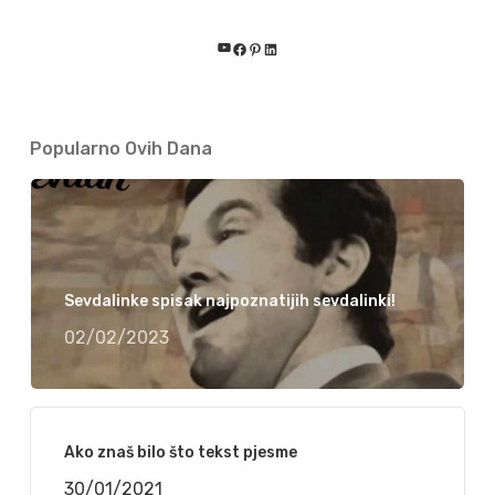
YouTube
Facebook
Pinterest
LinkedIn
Popularno Ovih Dana
Sevdalinke spisak najpoznatijih sevdalinki!
02/02/2023
Ako znaš bilo što tekst pjesme
30/01/2021