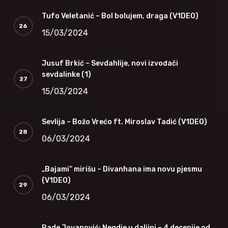
Tufo Veletanić – Bol bolujem, draga (V1DEO)
15/03/2024
Jusuf Brkić – Sevdahlije, novi izvođači
sevdalinke (1)
15/03/2024
Sevlija – Božo Vrećo ft. Miroslav Tadić (V1DEO)
06/03/2024
„Bajami“ mirišu – Divanhana ima novu pjesmu
(V1DEO)
06/03/2024
Rade Jovanović: Negdje u daljini – 4 decenije od