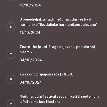
15/10/2024
U ponedjeljak u Tuzli međunarodni Festival
harmonike “Sevdalinko harmonikom opjevana”
11/10/2024
Znate li ko je Latif-aga opjevan u popularnoj
pjesmi?
04/10/2024
Ko se ono brijegom šeće (V1DEO)
04/10/2024
Međunarodni festival sevdalinke 29. septembra
u Potocima kod Mostara