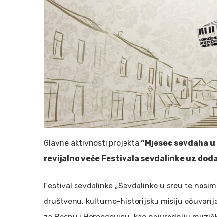
Glavne aktivnosti projekta
“Mjesec sevdaha u 
revijalno veče Festivala sevdalinke uz do
Festival sevdalinke „Sevdalinko u srcu te nosim“ 
društvenu, kulturno-historijsku misiju očuvanj
za Bosnu i Hercegovinu, kao najvredniju muzičk