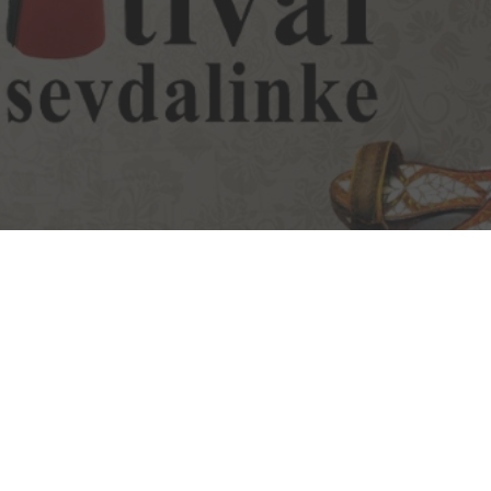
Nedžad Imamović – Nema ljepše cure od
malene Đule (VIDEO)
09/05/2021
Džihad Polić obradio zaboravljenu pjesmu –
BUTUM TUZLA JEDNU KOZU MUZLA
07/05/2021
Jasmin Burek – Ašik osta na te oči (VIDEO)
03/05/2021
Nusreta Kobić – Moj dilbere (VIDEO)
25/04/2021