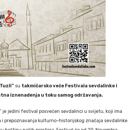
Tuzli”
su
takmičarsko veče Festivala sevdalinke i
datna iznenađenja u toku samog održavanja.
je jedini festival posvećen sevdalinci u svijetu, koji ima
a i prepoznavanja kulturno-historijskog značaja sevdalinke
u baštinu naših prostora. Festival će od 29. Novembra