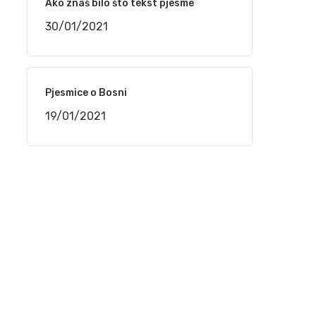
Ako znaš bilo što tekst pjesme
16/12/2020
30/01/2021
Nedžad Salković – Jesi li čula dušo
12/11/2020
Pjesmice o Bosni
19/01/2021
Safet Kafedžić – Jedan od najvećih sevdalija
koji je nepravedno zapostavljen
30/08/2020
Jovica Petković – Legende sevdaha na
Sevdah TV
30/08/2020
Husein Kurtagić – Legende sevdaha na
Sevdah TV