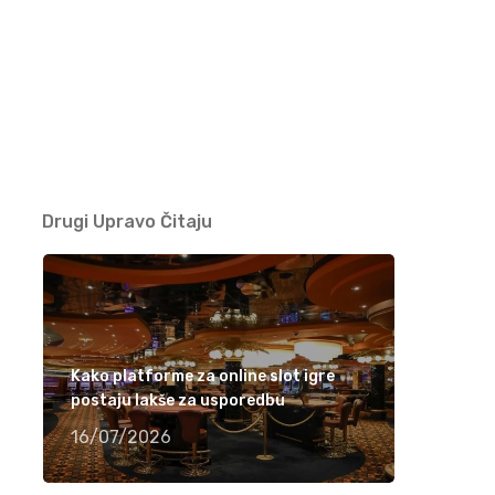
Ramiza Milkunić – Sanak me mori (VIDEO)
15/04/2021
Damir Imamović nominiran u dvije kategorije
za nagradu Songlines
12/04/2021
Drugi Upravo Čitaju
Meho Puzić – 72 dana (VIDEO)
05/04/2021
Fahrudin Bajrić – Oj djevojko pod brdom
Kako platforme za online slot igre
(VIDEO)
postaju lakše za usporedbu
01/04/2021
16/07/2026
Nedžad Imamović – Godine su prolazile