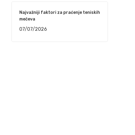
(VIDEO)
Najvažniji faktori za praćenje teniskih
29/03/2021
mečeva
07/07/2026
Mostar – Održan 2. festival sevdalinke
25/03/2021
Behka i Ljuca – Ima i’ jada ko kad akšam pada
22/03/2021
Kenan Mačković i Muzička omladina Bihać –
Kiša pada, trava raste
17/03/2021
Jedinstveni softver donosi proizvođačima
ogromne uštede u svim procesima od