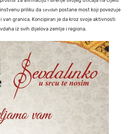
rostor za afirmaciju i širenje svojeg uticaja na cijelu
sevdah
dinstvenu priliku da
postane most koji povezuje
 i van granica. Koncipiran je da kroz svoje aktivnosti
evdaha iz svih dijelova zemlje i regiona.