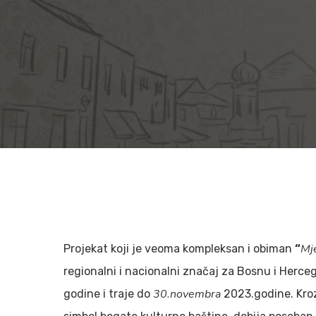
Mj
Projekat koji je veoma kompleksan i obiman
“
regionalni i nacionalni značaj za Bosnu i Herceg
Hit enter to search or ESC to close
30.novembra
godine i traje do
2023.godine. Kroz