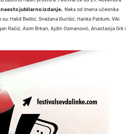
naesto jubilarno izdanje.
Neka od imena učesnika
 su: Halid Bešlić, Snežana Đurišić, Hanka Paldum, Viki
gan Račić, Asim Brkan, Ajdin Osmanović, Anastasija Grk i