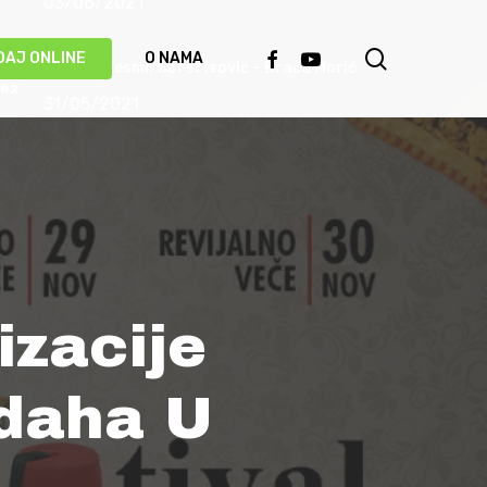
03/06/2021
search
FACEBOOK
YOUTUBE
DAJ ONLINE
O NAMA
Priča o pjesmi: Safet Isović – Braća Morić
31/05/2021
Ismet Polovina u duhu najboljih sevdalinki
predstavio novu pjesmu “Kažu vrijedi čekati”
(VIDEO)
20/05/2021
Behka i Ljuca – Čivija je čivija (VIDEO)
izacije
17/05/2021
vdaha U
Damir Imamović proglašen najboljim
umjetnikom Evrope!
14/05/2021