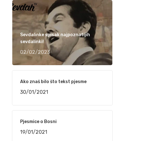
narudžbe do isporuke
24/02/2021
“TELEMACH CHILDREN SPEED CAMP 2021”
Sevdalinke spisak najpoznatijih
OD 1. DO 4. MARTA NA BJELAŠNICI
sevdalinki!
24/02/2021
02/02/2023
Srpski rečnik akcentovanih reči na
internetu, sajt „Akcenat“
Ako znaš bilo što tekst pjesme
16/02/2021
30/01/2021
NaSigurno.com – najbolji on line poslovni
imenik
16/02/2021
Pjesmice o Bosni
19/01/2021
Silvana Armenulić – Težak život i trai