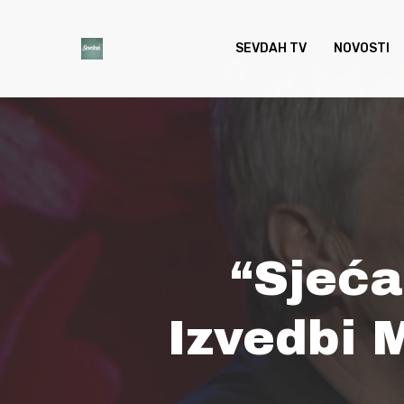
Skip
to
SEVDAH TV
NOVOSTI
main
content
“Sjeća
Izvedbi 