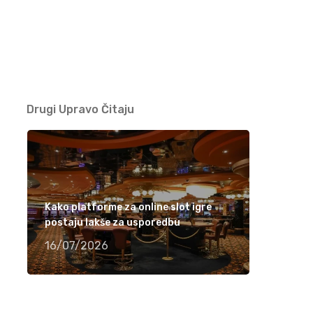
Ramiza Milkunić – Sanak me mori (VIDEO)
15/04/2021
Damir Imamović nominiran u dvije kategorije
za nagradu Songlines
Drugi Upravo Čitaju
12/04/2021
Meho Puzić – 72 dana (VIDEO)
05/04/2021
Kako platforme za online slot igre
postaju lakše za usporedbu
Fahrudin Bajrić – Oj djevojko pod brdom
(VIDEO)
16/07/2026
01/04/2021
Nedžad Imamović – Godine su prolazile