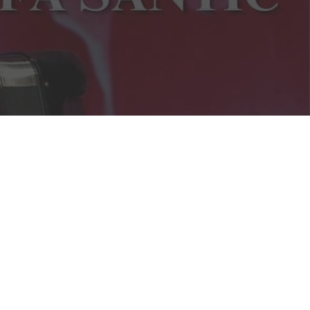
Nedžad Imamović – Nema ljepše cure od
malene Đule (VIDEO)
09/05/2021
Džihad Polić obradio zaboravljenu pjesmu –
BUTUM TUZLA JEDNU KOZU MUZLA
07/05/2021
Jasmin Burek – Ašik osta na te oči (VIDEO)
03/05/2021
Nusreta Kobić – Moj dilbere (VIDEO)
25/04/2021