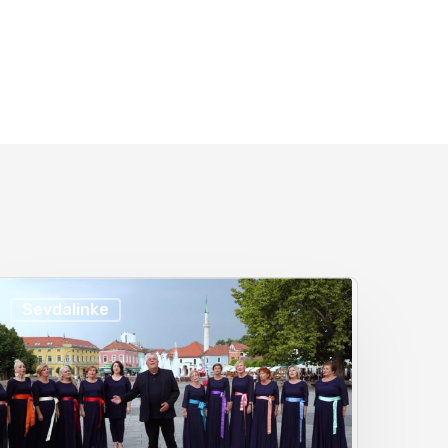
30/08/2020
Muhamed Mujkanović – Legende sevdaha na
Sevdah TV
30/08/2020
Hašim Muharemović – Legende sevdaha,
velike sevdahlije
30/08/2020
Omer Pobrić – Legende sevdaha, velike
Sevdalinke
sevdahlije
30/08/2020
Hanka Paldum – Legende sevdaha, velike
sevdahlije