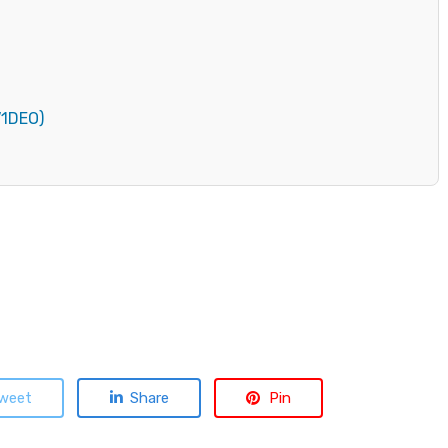
V1DEO)
weet
Share
Pin