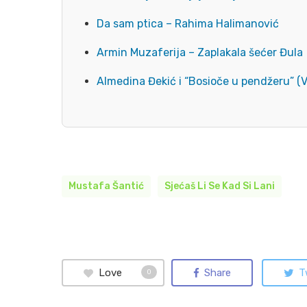
Da sam ptica – Rahima Halimanović
Armin Muzaferija – Zaplakala šećer Đula
Almedina Đekić i “Bosioče u pendžeru” (
Mustafa Šantić
Sjećaš Li Se Kad Si Lani
Love
Share
T
0