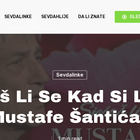
SEVDALINKE
SEVDAHLIJE
DA LI ZNATE
GLE
Sevdalinke
š Li Se Kad Si 
Mustafe Šantić
1 min read