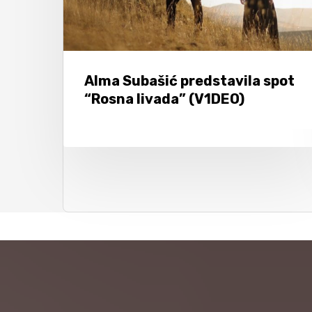
Alma Subašić predstavila spot
“Rosna livada” (V1DEO)