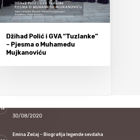
30/08/2020
Silvana Armenulić – Legende sevdaha, velike
sevdahlije
Džihad Polić i GVA “Tuzlanke”
– Pjesma o Muhamedu
30/08/2020
Mujkanoviću
Zekerijah Đezić – Legende sevdaha, velike
sevdahlije
30/08/2020
Zora Dubljević – Legende sevdaha, velike
sevdahlije
30/08/2020
Emina Zečaj – Biografija legende sevdaha