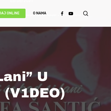
03/06/2021
search
FACEBOOK
YOUTUBE
DAJ ONLINE
O NAMA
Priča o pjesmi: Safet Isović – Braća Morić
31/05/2021
Ismet Polovina u duhu najboljih sevdalinki
predstavio novu pjesmu “Kažu vrijedi čekati”
(VIDEO)
20/05/2021
Lani” U
Behka i Ljuca – Čivija je čivija (VIDEO)
17/05/2021
a (V1DEO)
Damir Imamović proglašen najboljim
umjetnikom Evrope!
14/05/2021