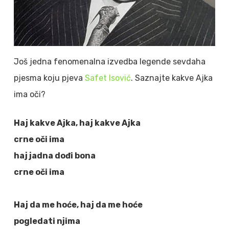
Još jedna fenomenalna izvedba legende sevdaha
pjesma koju pjeva
Safet Isović
. Saznajte kakve Ajka
ima oči?
Haj kakve Ajka, haj kakve Ajka
crne oči ima
haj jadna dođi bona
crne oči ima
Haj da me hoće, haj da me hoće
pogledati njima