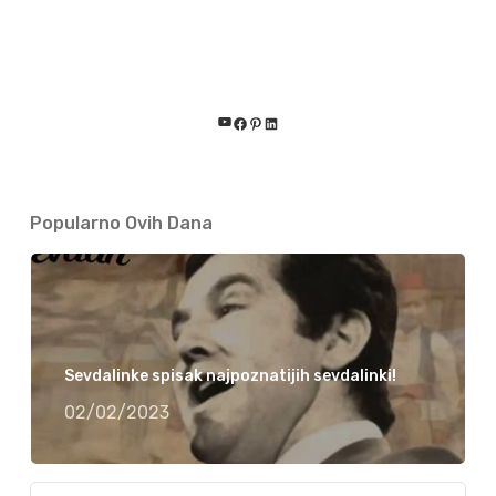
YouTube
Facebook
Pinterest
LinkedIn
Popularno Ovih Dana
Sevdalinke spisak najpoznatijih sevdalinki!
02/02/2023