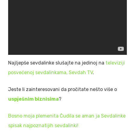
Najljepše sevdalinke slušajte na jedinoj na
televiziji
posvećenoj sevdalinkama, Sevdah TV
.
Jeste li zainteresovani da pročitate nešto više o
uspješnim biznisima
?
Bosno moja plemenita
Čudila se aman ja
Sevdalinke
spisak najpoznatijih sevdalinki!