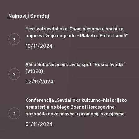
Najnoviji Sadržaj
Festival sevdalinke: Osam pjesama u borbi za
najprestižniju nagradu – Plaketu „Safet Isović“
10/11/2024
Alma Subašić predstavila spot “Rosna livada”
(V1DEO)
02/11/2024
Konferencija „Sevdalinka kulturno-historijsko
nematerijalno blago Bosne i Hercegovine“
naznačila nove pravce u promociji ove pjesme
01/11/2024