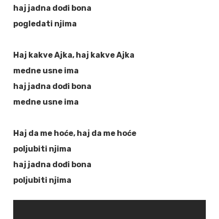
haj jadna dođi bona
pogledati njima
Haj kakve Ajka, haj kakve Ajka
medne usne ima
haj jadna dođi bona
medne usne ima
Haj da me hoće, haj da me hoće
poljubiti njima
haj jadna dođi bona
poljubiti njima