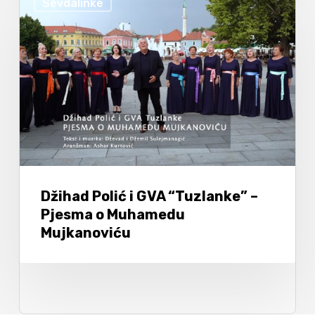
Sevdalinke
Džihad Polić i GVA “Tuzlanke” –
Pjesma o Muhamedu
Mujkanoviću