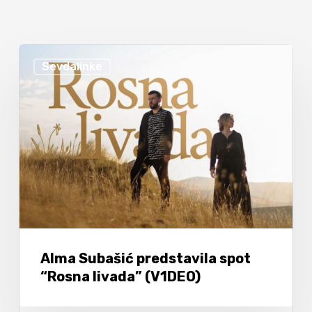
Sevdalinke
Alma Subašić predstavila spot
“Rosna livada” (V1DEO)