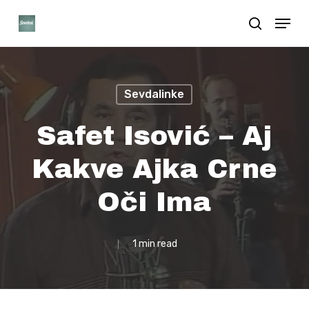
Skip
Menu
search
to
Close
main
Menu
content
Sevdalinke
Safet Isović – Aj
Kakve Ajka Crne
Oči Ima
1 min read