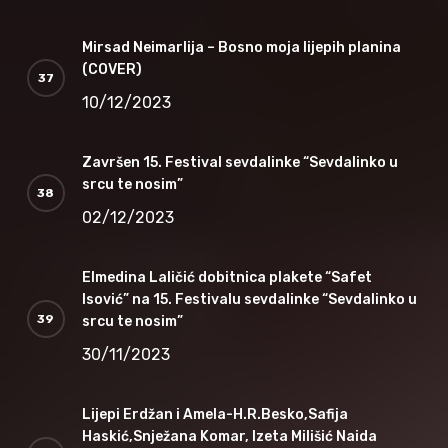
Mirsad Neimarlija – Bosno moja lijepih planina
(COVER)
10/12/2023
Završen 15. Festival sevdalinke “Sevdalinko u
srcu te nosim”
02/12/2023
Elmedina Laličić dobitnica plakete “Safet
Isović” na 15. Festivalu sevdalinke “Sevdalinko u
srcu te nosim”
30/11/2023
Lijepi Erdžan i Amela-H.R.Besko,Safija
Haskić,Snježana Komar, Izeta Milišić Naida