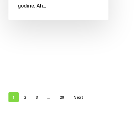
godine. Ah…
1
2
3
…
29
Next