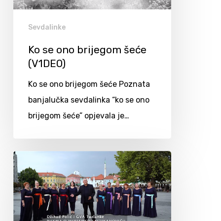
Sevdalinke
Ko se ono brijegom šeće
(V1DEO)
Ko se ono brijegom šeće Poznata
banjalučka sevdalinka “ko se ono
brijegom šeće” opjevala je…