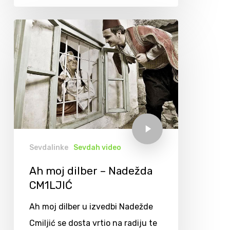
Sevdalinke
Sevdah video
Ah moj dilber – Nadežda
CM1LJIĆ
Ah moj dilber u izvedbi Nadežde
Cmiljić se dosta vrtio na radiju te