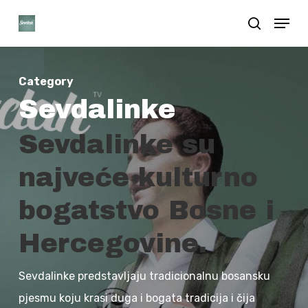
Skip
Menu
search
to
Close
main
Menu
content
Category
Sevdalinke
Sevdalinke su
najveće kulturno
bogatstvo Bosne i
Hercegovine.
Sevdalinke predstavljaju tradicionalnu bosansku
pjesmu koju krasi duga i bogata tradicija i čija