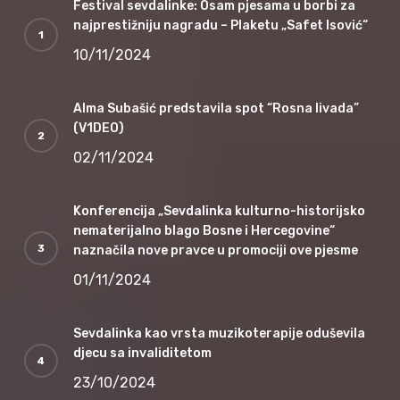
Festival sevdalinke: Osam pjesama u borbi za
najprestižniju nagradu – Plaketu „Safet Isović“
10/11/2024
Alma Subašić predstavila spot “Rosna livada”
(V1DEO)
02/11/2024
Konferencija „Sevdalinka kulturno-historijsko
nematerijalno blago Bosne i Hercegovine“
naznačila nove pravce u promociji ove pjesme
01/11/2024
Sevdalinka kao vrsta muzikoterapije oduševila
djecu sa invaliditetom
23/10/2024