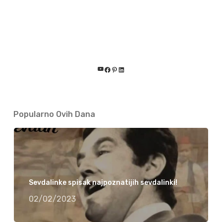
YouTube
Facebook
Pinterest
LinkedIn
Popularno Ovih Dana
Sevdalinke spisak najpoznatijih sevdalinki!
02/02/2023