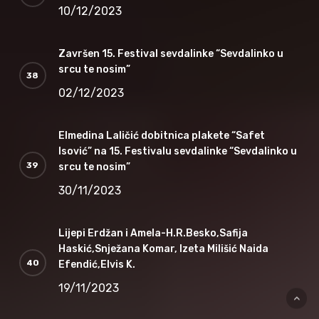
10/12/2023
Završen 15. Festival sevdalinke “Sevdalinko u
srcu te nosim”
02/12/2023
Elmedina Laličić dobitnica plakete “Safet
Isović” na 15. Festivalu sevdalinke “Sevdalinko u
srcu te nosim”
30/11/2023
Lijepi Erdžan i Amela-H.R.Besko,Safija
Haskić,Snježana Komar, Izeta Milišić Naida
Efendić,Elvis K.
19/11/2023