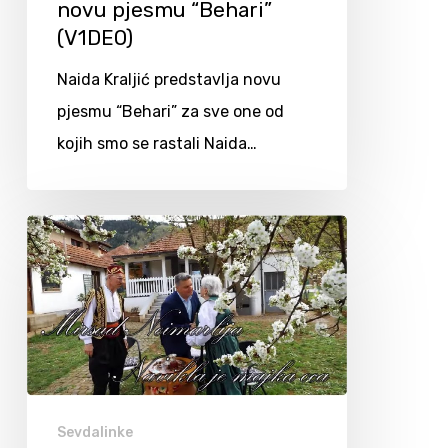
novu pjesmu “Behari”
(V1DEO)
Naida Kraljić predstavlja novu
pjesmu “Behari” za sve one od
kojih smo se rastali Naida…
Sevdalinke