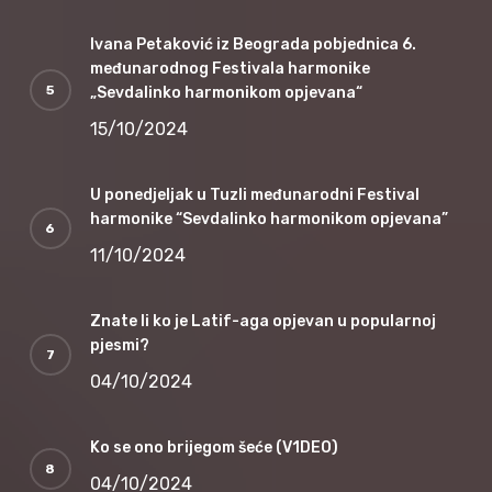
Ivana Petaković iz Beograda pobjednica 6.
međunarodnog Festivala harmonike
„Sevdalinko harmonikom opjevana“
15/10/2024
U ponedjeljak u Tuzli međunarodni Festival
harmonike “Sevdalinko harmonikom opjevana”
11/10/2024
Znate li ko je Latif-aga opjevan u popularnoj
pjesmi?
04/10/2024
Ko se ono brijegom šeće (V1DEO)
04/10/2024