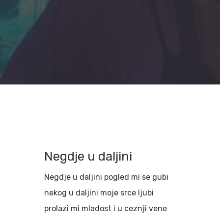
Negdje u daljini
Negdje u daljini pogled mi se gubi
nekog u daljini moje srce ljubi
Hit enter to search or ESC to close
prolazi mi mladost i u ceznji vene