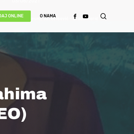
03/06/2021
search
FACEBOOK
YOUTUBE
DAJ ONLINE
O NAMA
Priča o pjesmi: Safet Isović – Braća Morić
31/05/2021
Ismet Polovina u duhu najboljih sevdalinki
predstavio novu pjesmu “Kažu vrijedi čekati”
(VIDEO)
20/05/2021
Behka i Ljuca – Čivija je čivija (VIDEO)
Rahima
17/05/2021
EO)
Damir Imamović proglašen najboljim
umjetnikom Evrope!
14/05/2021