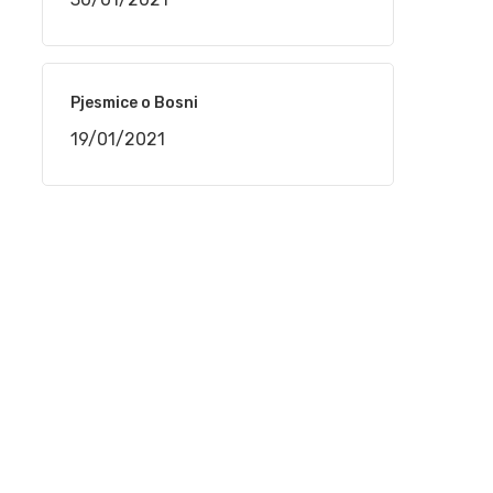
16/12/2020
Nedžad Salković – Jesi li čula dušo
Pjesmice o Bosni
12/11/2020
19/01/2021
Safet Kafedžić – Jedan od najvećih sevdalija
koji je nepravedno zapostavljen
30/08/2020
Jovica Petković – Legende sevdaha na
Sevdah TV
30/08/2020
Husein Kurtagić – Legende sevdaha na
Sevdah TV