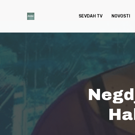
Skip
to
SEVDAH TV
NOVOSTI
main
content
Negdj
Ha