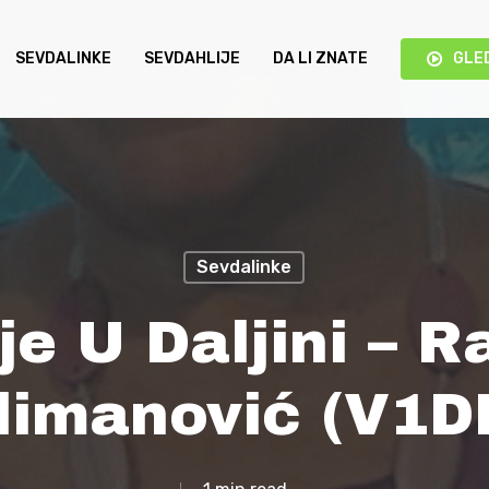
SEVDALINKE
SEVDAHLIJE
DA LI ZNATE
GLE
Sevdalinke
e U Daljini – 
limanović (V1D