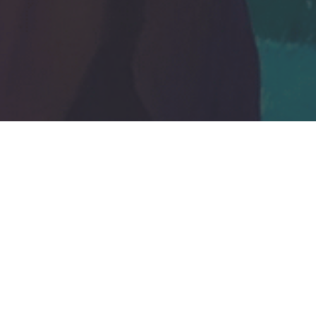
Nedžad Imamović – Nema ljepše cure od
malene Đule (VIDEO)
09/05/2021
Džihad Polić obradio zaboravljenu pjesmu –
BUTUM TUZLA JEDNU KOZU MUZLA
07/05/2021
Jasmin Burek – Ašik osta na te oči (VIDEO)
03/05/2021
Nusreta Kobić – Moj dilbere (VIDEO)
25/04/2021