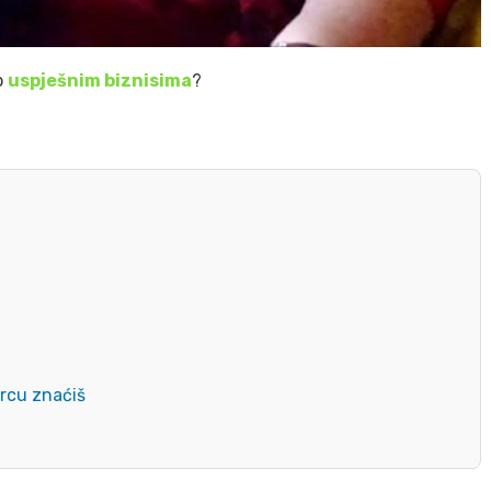
o
uspješnim biznisima
?
srcu znaćiš