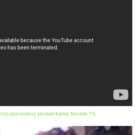
viziji posvećenoj sevdalinkama, Sevdah TV
.