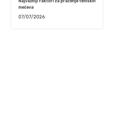
Najvažniji faktori za praćenje teniskih
(VIDEO)
mečeva
29/03/2021
07/07/2026
Mostar – Održan 2. festival sevdalinke
25/03/2021
Behka i Ljuca – Ima i’ jada ko kad akšam pada
22/03/2021
Kenan Mačković i Muzička omladina Bihać –
Kiša pada, trava raste
17/03/2021
Jedinstveni softver donosi proizvođačima
ogromne uštede u svim procesima od