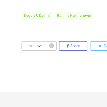
Negdje U Daljini
Rahima Halimanović
Love
Share
T
1