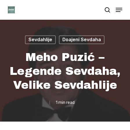
Skip
Menu
search
to
Close
main
Menu
content
Sevdahlije
Doajeni Sevdaha
Meho Puzić –
Legende Sevdaha,
Velike Sevdahlije
1 min read