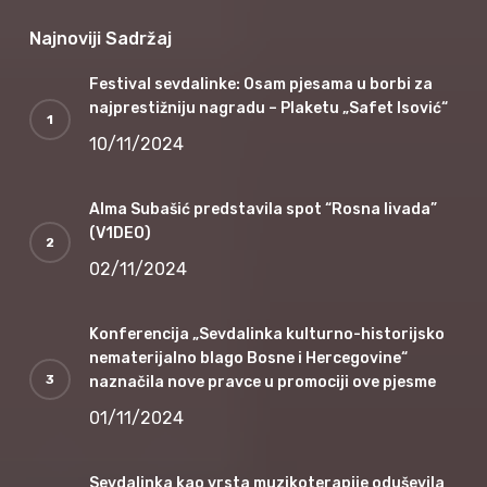
Najnoviji Sadržaj
Festival sevdalinke: Osam pjesama u borbi za
najprestižniju nagradu – Plaketu „Safet Isović“
10/11/2024
Alma Subašić predstavila spot “Rosna livada”
(V1DEO)
02/11/2024
Konferencija „Sevdalinka kulturno-historijsko
nematerijalno blago Bosne i Hercegovine“
naznačila nove pravce u promociji ove pjesme
01/11/2024
Sevdalinka kao vrsta muzikoterapije oduševila