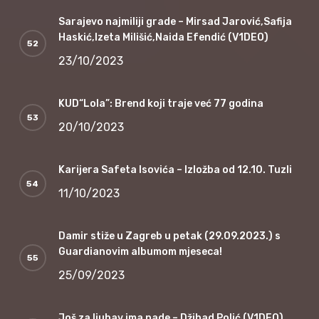
Sarajevo najmiliji grade – Mirsad Jarović,Safija
Haskić,Izeta Milišić,Naida Efendić (V1DEO)
23/10/2023
KUD“Lola”: Brend koji traje već 77 godina
20/10/2023
Karijera Safeta Isovića – Izložba od 12.10. Tuzli
11/10/2023
Damir stiže u Zagreb u petak (29.09.2023.) s
Guardianovim albumom mjeseca!
25/09/2023
Još za ljubav ima nade – Džihad Polić (V1DEO)