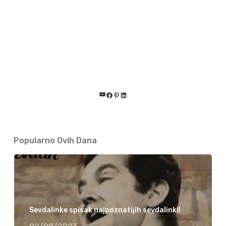
YouTube
Facebook
Pinterest
LinkedIn
Popularno Ovih Dana
Sevdalinke spisak najpoznatijih sevdalinki!