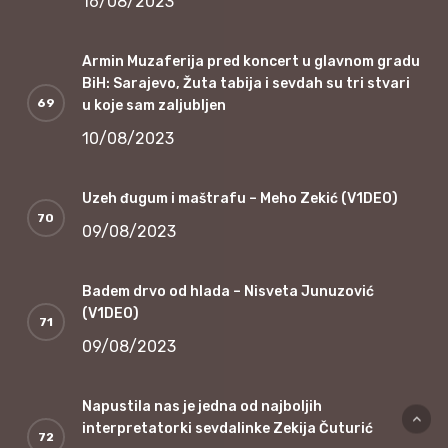
16/08/2023
Armin Muzaferija pred koncert u glavnom gradu
BiH: Sarajevo, Žuta tabija i sevdah su tri stvari
u koje sam zaljubljen
10/08/2023
Uzeh đugum i maštrafu – Meho Zekić (V1DEO)
09/08/2023
Badem drvo od hlada – Nisveta Junuzović
(V1DEO)
09/08/2023
Napustila nas je jedna od najboljih
interpretatorki sevdalinke Zekija Čuturić