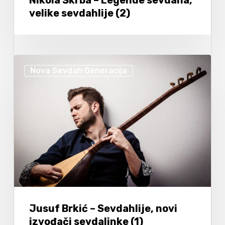
velike sevdahlije (2)
Nova Sevdah Generacija
Jusuf Brkić – Sevdahlije, novi
izvođači sevdalinke (1)