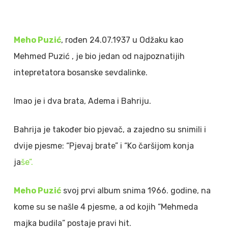
Meho Puzić
, rođen 24.07.1937 u Odžaku kao
Mehmed Puzić , je bio jedan od najpoznatijih
intepretatora bosanske sevdalinke.
Imao je i dva brata, Adema i Bahriju.
Bahrija je također bio pjevač, a zajedno su snimili i
dvije pjesme: “Pjevaj brate” i “Ko čaršijom konja
ja
še”.
Meho Puzić
svoj prvi album snima 1966. godine, na
kome su se našle 4 pjesme, a od kojih “Mehmeda
majka budila” postaje pravi hit.