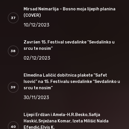
Mirsad Neimarlija – Bosno moja lijepih planina
(COVER)
10/12/2023
Završen 15. Festival sevdalinke “Sevdalinko u
srcu te nosim”
02/12/2023
Elmedina Laličić dobitnica plakete “Safet
Isović” na 15. Festivalu sevdalinke “Sevdalinko u
srcu te nosim”
30/11/2023
Lijepi Erdžan i Amela-H.R.Besko,Safija
Haskić,Snježana Komar, Izeta Milišić Naida
Efendić,Elvis K.