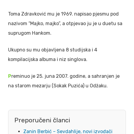
Toma Zdravković mu je 1969. napisao pjesmu pod
nazivom “Majko, majko”, a otpjevao ju je u duetu sa
suprugom Hankom.
Ukupno su mu objavljena 8 studijska i 4
kompilacijska albuma i niz singlova.
P
reminuo je 25. juna 2007. godine, a sahranjen je
na starom mezarju (Sokak Puzića) u Odžaku.
Preporučeni članci
Zanin Berbić – Sevdahlije, novi izvođači