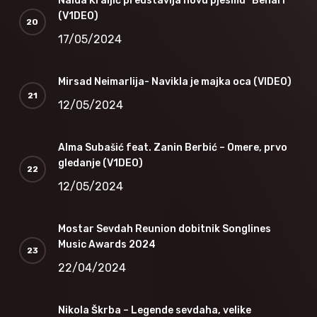
Naida Kraljić predstavlja novu pjesmu “Behari”
(V1DEO)
17/05/2024
Mirsad Neimarlija- Navikla je majka oca (VIDEO)
12/05/2024
Alma Subašić feat. Zanin Berbić – Omere, prvo
gledanje (V1DEO)
12/05/2024
Mostar Sevdah Reunion dobitnik Songlines
Music Awards 2024
22/04/2024
Nikola Škrba – Legende sevdaha, velike