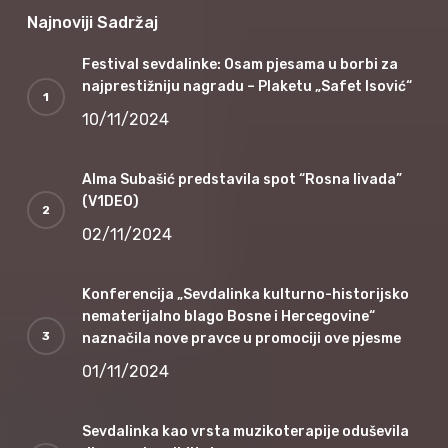
Najnoviji Sadržaj
Festival sevdalinke: Osam pjesama u borbi za
najprestižniju nagradu – Plaketu „Safet Isović“
10/11/2024
Alma Subašić predstavila spot “Rosna livada”
(V1DEO)
02/11/2024
Konferencija „Sevdalinka kulturno-historijsko
nematerijalno blago Bosne i Hercegovine“
naznačila nove pravce u promociji ove pjesme
01/11/2024
Sevdalinka kao vrsta muzikoterapije oduševila