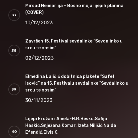
Mirsad Neimarlija – Bosno moja lijepih planina
(COVER)
10/12/2023
Završen 15. Festival sevdalinke “Sevdalinko u
srcu te nosim”
02/12/2023
Elmedina Laličić dobitnica plakete “Safet
Isović” na 15. Festivalu sevdalinke “Sevdalinko u
srcu te nosim”
30/11/2023
Lijepi Erdžan i Amela-H.R.Besko,Safija
Haskić,Snježana Komar, Izeta Milišić Naida
Efendić,Elvis K.