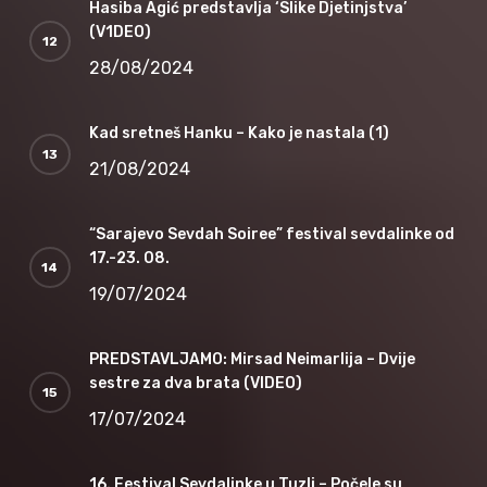
Hasiba Agić predstavlja ‘Slike Djetinjstva’
(V1DEO)
28/08/2024
Kad sretneš Hanku – Kako je nastala (1)
21/08/2024
“Sarajevo Sevdah Soiree” festival sevdalinke od
17.-23. 08.
19/07/2024
PREDSTAVLJAMO: Mirsad Neimarlija – Dvije
sestre za dva brata (VIDEO)
17/07/2024
16. Festival Sevdalinke u Tuzli – Počele su