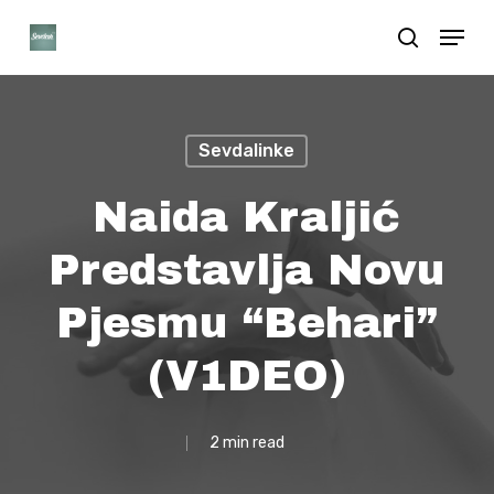
Skip
Menu
search
to
Close
main
Menu
content
Sevdalinke
Naida Kraljić
Predstavlja Novu
Pjesmu “Behari”
(V1DEO)
2 min read