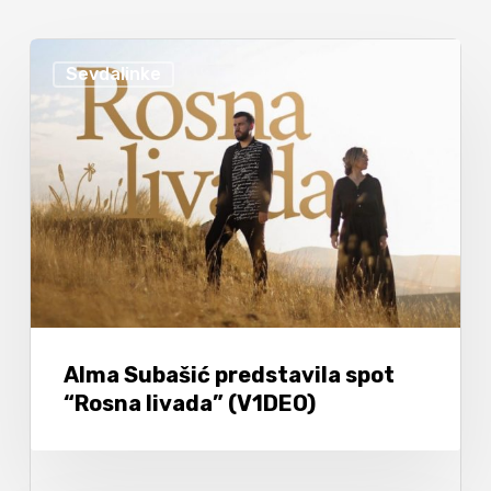
Sevdalinke
Alma Subašić predstavila spot
“Rosna livada” (V1DEO)