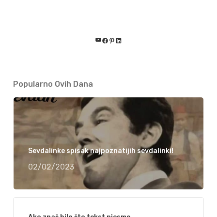
YouTube
Facebook
Pinterest
LinkedIn
Popularno Ovih Dana
Sevdalinke spisak najpoznatijih sevdalinki!
02/02/2023