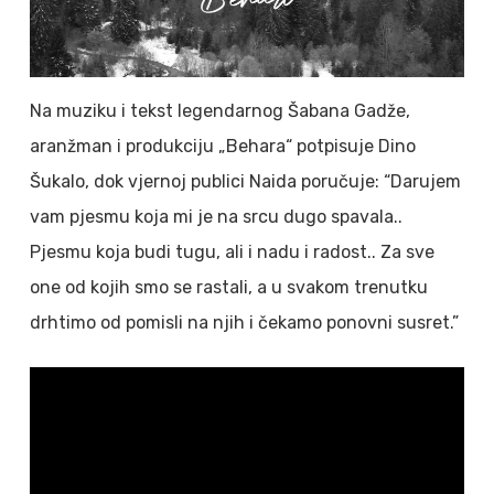
Na muziku i tekst legendarnog Šabana Gadže,
aranžman i produkciju „Behara“ potpisuje Dino
Šukalo, dok vjernoj publici Naida poručuje: “Darujem
vam pjesmu koja mi je na srcu dugo spavala..
Pjesmu koja budi tugu, ali i nadu i radost.. Za sve
one od kojih smo se rastali, a u svakom trenutku
drhtimo od pomisli na njih i čekamo ponovni susret.”