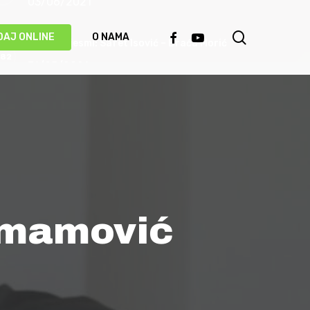
03/06/2021
search
FACEBOOK
YOUTUBE
DAJ ONLINE
O NAMA
Priča o pjesmi: Safet Isović – Braća Morić
31/05/2021
Ismet Polovina u duhu najboljih sevdalinki
predstavio novu pjesmu “Kažu vrijedi čekati”
(VIDEO)
20/05/2021
Behka i Ljuca – Čivija je čivija (VIDEO)
Imamović
17/05/2021
Damir Imamović proglašen najboljim
umjetnikom Evrope!
14/05/2021