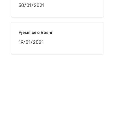
30/01/2021
16/12/2020
Nedžad Salković – Jesi li čula dušo
Pjesmice o Bosni
12/11/2020
19/01/2021
Safet Kafedžić – Jedan od najvećih sevdalija
koji je nepravedno zapostavljen
30/08/2020
Jovica Petković – Legende sevdaha na
Sevdah TV
30/08/2020
Husein Kurtagić – Legende sevdaha na
Sevdah TV