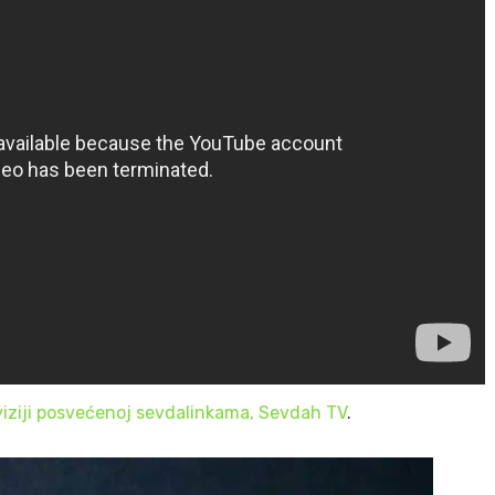
viziji posvećenoj sevdalinkama, Sevdah TV
.