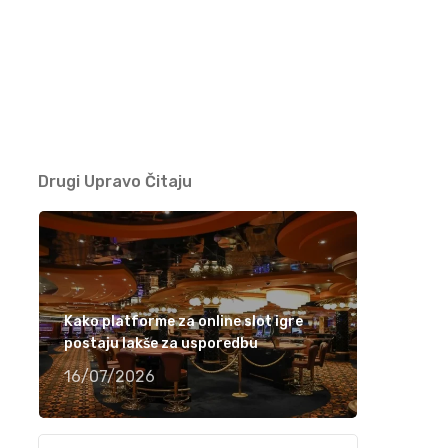
Ramiza Milkunić – Sanak me mori (VIDEO)
15/04/2021
Damir Imamović nominiran u dvije kategorije
za nagradu Songlines
12/04/2021
Drugi Upravo Čitaju
Meho Puzić – 72 dana (VIDEO)
05/04/2021
Kako platforme za online slot igre
Fahrudin Bajrić – Oj djevojko pod brdom
postaju lakše za usporedbu
(VIDEO)
16/07/2026
01/04/2021
Nedžad Imamović – Godine su prolazile