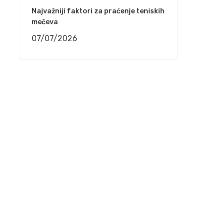
(VIDEO)
Najvažniji faktori za praćenje teniskih
29/03/2021
mečeva
07/07/2026
Mostar – Održan 2. festival sevdalinke
25/03/2021
Behka i Ljuca – Ima i’ jada ko kad akšam pada
22/03/2021
Kenan Mačković i Muzička omladina Bihać –
Kiša pada, trava raste
17/03/2021
Jedinstveni softver donosi proizvođačima
ogromne uštede u svim procesima od