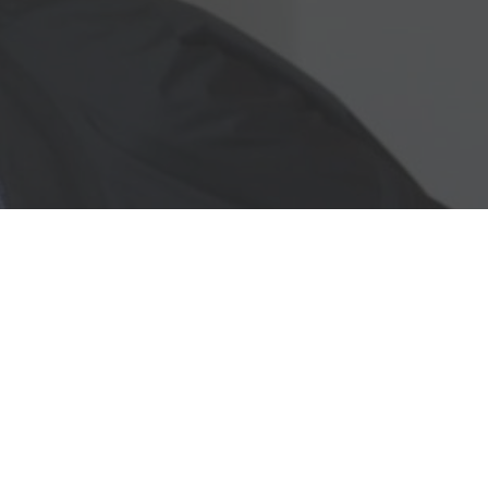
Nedžad Imamović – Nema ljepše cure od
malene Đule (VIDEO)
09/05/2021
Džihad Polić obradio zaboravljenu pjesmu –
BUTUM TUZLA JEDNU KOZU MUZLA
07/05/2021
Jasmin Burek – Ašik osta na te oči (VIDEO)
03/05/2021
Nusreta Kobić – Moj dilbere (VIDEO)
25/04/2021