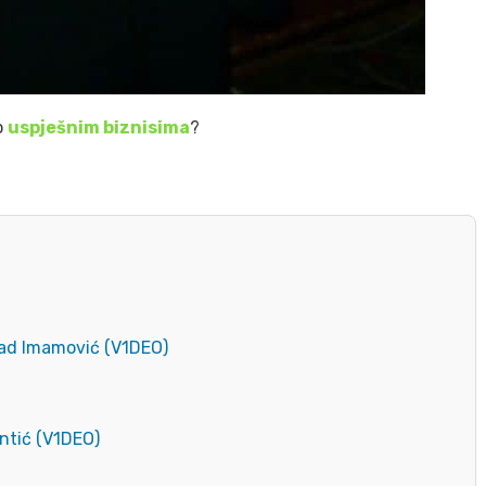
o
uspješnim biznisima
?
žad Imamović (V1DEO)
ntić (V1DEO)