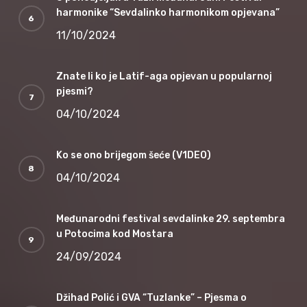
harmonike “Sevdalinko harmonikom opjevana”
11/10/2024
Znate li ko je Latif-aga opjevan u popularnoj
pjesmi?
04/10/2024
Ko se ono brijegom šeće (V1DEO)
04/10/2024
Međunarodni festival sevdalinke 29. septembra
u Potocima kod Mostara
24/09/2024
Džihad Polić i GVA “Tuzlanke” – Pjesma o