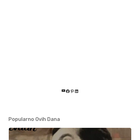
YouTube
Facebook
Pinterest
LinkedIn
Popularno Ovih Dana