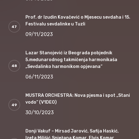
Prof. dr Izudin Kovačević o Mjesecu sevdaha i 15.
Festivalu sevdalinke u Tuzli
09/11/2023
Lazar Stanojević iz Beograda pobjednik
5.međunarodnog takmičenja harmonikaša
„Sevdalinko harmonikom opjevana“
06/11/2023
MUSTRA ORCHESTRA: Nova pjesma i spot „Stani
vodo“ (V1DEO)
30/10/2023
Donji Vakuf – Mirsad Jarović, Safija Haskić,
Izeta Milišić,Snježana Komar, Elvis Komar