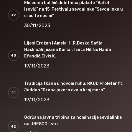
Elmedina Laličić dobitnica plakete “Safet
Isović” na 15. Festivalu sevdalinke “Sevdalinko u
srcu te nosim”
30/11/2023
Lijepi Erdžan i Amela-H.R.Besko,Safija
Haskić,Snježana Komar, Izeta Milišić Naida
Efendić,Elvis K.
19/11/2023
Tradicija tkana u novom ruhu: RKUD Proleter ft.
Jaddah “Grana javora cvala kraj mora”
19/11/2023
Održana javna tribina za nominacije sevdalinke
na UNESCO listu