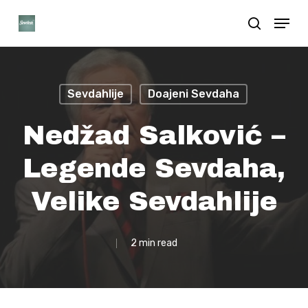
Skip
Menu
search
to
Close
main
Menu
content
Sevdahlije
Doajeni Sevdaha
Nedžad Salković –
Legende Sevdaha,
Velike Sevdahlije
2 min read