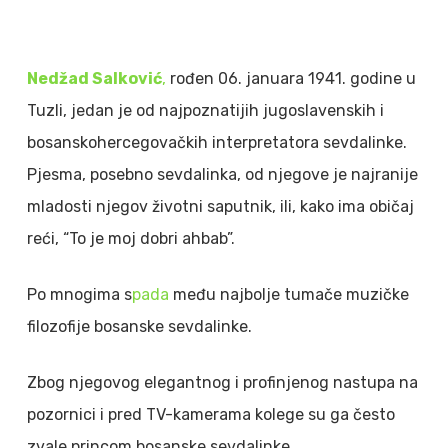
Nedžad Salković
,
rođen 06. januara 1941. godine u
Tuzli, jedan je od najpoznatijih jugoslavenskih i
bosanskohercegovačkih interpretatora sevdalinke.
Pjesma, posebno sevdalinka, od njegove je najranije
mladosti njegov životni saputnik, ili, kako ima običaj
reći, “To je moj dobri ahbab”.
Po mnogima s
pada
među najbolje tumače muzičke
filozofije bosanske sevdalinke.
Zbog njegovog elegantnog i profinjenog nastupa na
pozornici i pred TV-kamerama kolege su ga često
zvale princom bosanske sevdalinke.