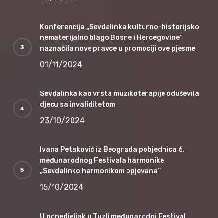
Konferencija „Sevdalinka kulturno-historijsko
nematerijalno blago Bosne i Hercegovine“
naznačila nove pravce u promociji ove pjesme
01/11/2024
Sevdalinka kao vrsta muzikoterapije oduševila
djecu sa invaliditetom
23/10/2024
Ivana Petaković iz Beograda pobjednica 6.
međunarodnog Festivala harmonike
„Sevdalinko harmonikom opjevana“
15/10/2024
U ponedjeljak u Tuzli međunarodni Festival