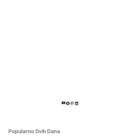
YouTube
Facebook
Pinterest
LinkedIn
Popularno Ovih Dana