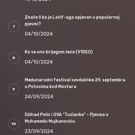
Znate li ko je Latif-aga opjevan u popularnoj
pjesmi?
04/10/2024
Ko se ono brijegom šeće (V1DEO)
04/10/2024
Međunarodni festival sevdalinke 29. septembra
u Potocima kod Mostara
24/09/2024
Džihad Polić i GVA “Tuzlanke” – Pjesma o
Muhamedu Mujkanoviću
23/09/2024