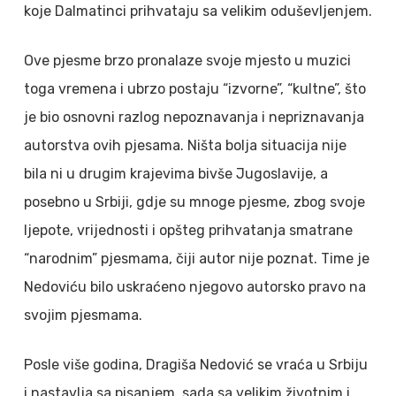
koje Dalmatinci prihvataju sa velikim oduševljenjem.
Ove pjesme brzo pronalaze svoje mjesto u muzici
toga vremena i ubrzo postaju “izvorne”, “kultne”, što
je bio osnovni razlog nepoznavanja i nepriznavanja
autorstva ovih pjesama. Ništa bolja situacija nije
bila ni u drugim krajevima bivše Jugoslavije, a
posebno u Srbiji, gdje su mnoge pjesme, zbog svoje
ljepote, vrijednosti i opšteg prihvatanja smatrane
“narodnim” pjesmama, čiji autor nije poznat. Time je
Nedoviću bilo uskraćeno njegovo autorsko pravo na
svojim pjesmama.
Posle više godina, Dragiša Nedović se vraća u Srbiju
i nastavlja sa pisanjem, sada sa velikim životnim i