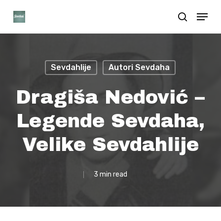
Skip
Menu
search
to
Close
main
Menu
content
Sevdahlije
Autori Sevdaha
Dragiša Nedović –
Legende Sevdaha,
Velike Sevdahlije
3 min read