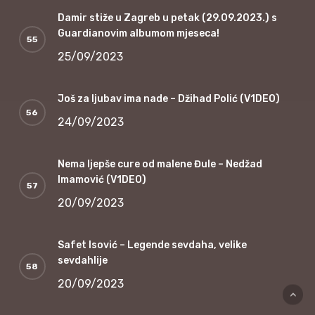
Damir stiže u Zagreb u petak (29.09.2023.) s
Guardianovim albumom mjeseca!
25/09/2023
Još za ljubav ima nade – Džihad Polić (V1DEO)
24/09/2023
Nema ljepše cure od malene Đule – Nedžad
Imamović (V1DEO)
20/09/2023
Safet Isović – Legende sevdaha, velike
sevdahlije
20/09/2023