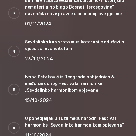
Konferencija „Sevdalinka kulturno-historijsko
nematerijalno blago Bosne i Hercegovine“
naznačila nove pravce u promociji ove pjesme
01/11/2024
Sevdalinka kao vrsta muzikoterapije oduševila
djecu sa invaliditetom
23/10/2024
Ivana Petaković iz Beograda pobjednica 6.
međunarodnog Festivala harmonike
„Sevdalinko harmonikom opjevana“
15/10/2024
U ponedjeljak u Tuzli međunarodni Festival
harmonike “Sevdalinko harmonikom opjevana”
11/10/2024