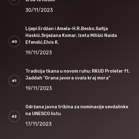
30/11/2023
Lijepi Erdžan i Amela-H.R.Besko,Safija
Haskić,Snježana Komar, Izeta Milišić Naida
Efendić,Elvis K.
19/11/2023
Tradicija tkana u novom ruhu: RKUD Proleter ft.
Jaddah “Grana javora cvala kraj mora”
19/11/2023
Održana javna tribina za nominacije sevdalinke
na UNESCO listu
17/11/2023