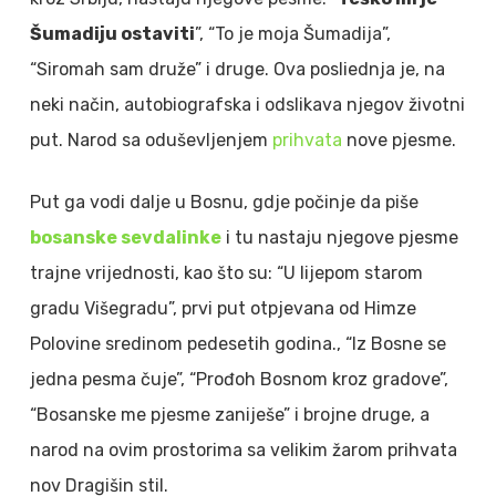
Šumadiju ostaviti
”, “To je moja Šumadija”,
“Siromah sam druže” i druge. Ova posliednja je, na
neki način, autobiografska i odslikava njegov životni
put. Narod sa oduševljenjem
prihvata
nove pjesme.
Put ga vodi dalje u Bosnu, gdje počinje da piše
bosanske sevdalinke
i tu nastaju njegove pjesme
trajne vrijednosti, kao što su: “U lijepom starom
gradu Višegradu”, prvi put otpjevana od Himze
Polovine sredinom pedesetih godina., “Iz Bosne se
jedna pesma čuje”, “Prođoh Bosnom kroz gradove”,
“Bosanske me pjesme zaniješe” i brojne druge, a
narod na ovim prostorima sa velikim žarom prihvata
nov Dragišin stil.