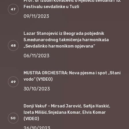
Prof. dr Izudin Kovačević o Mjesecu sevdaha i 15.
Festivalu sevdalinke u Tuzli
09/11/2023
Lazar Stanojević iz Beograda pobjednik
5.međunarodnog takmičenja harmonikaša
„Sevdalinko harmonikom opjevana“
06/11/2023
MUSTRA ORCHESTRA: Nova pjesma i spot „Stani
vodo“ (V1DEO)
30/10/2023
Donji Vakuf – Mirsad Jarović, Safija Haskić,
Izeta Milišić,Snježana Komar, Elvis Komar
(VIDEO)
26/10/2023