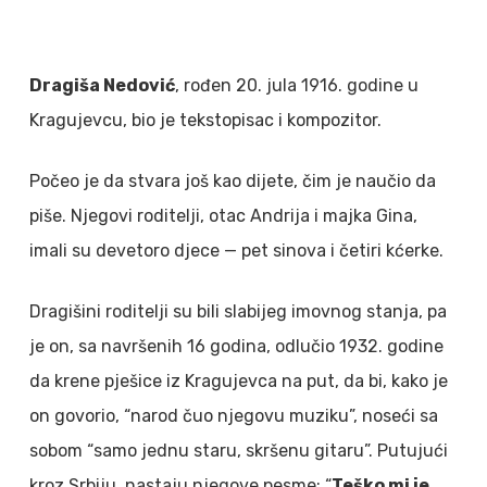
Dragiša Nedović
, rođen 20. jula 1916. godine u
Kragujevcu, bio je tekstopisac i kompozitor.
Počeo je da stvara još kao dijete, čim je naučio da
piše. Njegovi roditelji, otac Andrija i majka Gina,
imali su devetoro djece — pet sinova i četiri kćerke.
Dragišini roditelji su bili slabijeg imovnog stanja, pa
je on, sa navršenih 16 godina, odlučio 1932. godine
da krene pješice iz Kragujevca na put, da bi, kako je
on govorio, “narod čuo njegovu muziku”, noseći sa
sobom “samo jednu staru, skršenu gitaru”. Putujući
kroz Srbiju, nastaju njegove pesme: “
Teško mi je