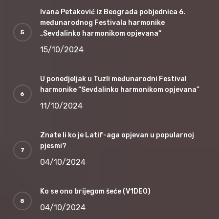
Ivana Petaković iz Beograda pobjednica 6.
međunarodnog Festivala harmonike
„Sevdalinko harmonikom opjevana“
15/10/2024
U ponedjeljak u Tuzli međunarodni Festival
harmonike “Sevdalinko harmonikom opjevana”
11/10/2024
Znate li ko je Latif-aga opjevan u popularnoj
pjesmi?
04/10/2024
Ko se ono brijegom šeće (V1DEO)
04/10/2024