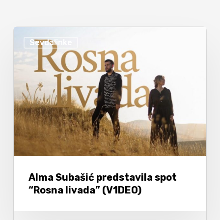
Sevdalinke
Alma Subašić predstavila spot
“Rosna livada” (V1DEO)