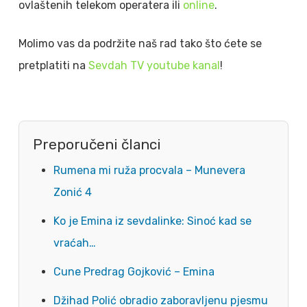
ovlaštenih telekom operatera ili
online
.
Molimo vas da podržite naš rad tako što ćete se
pretplatiti na
Sevdah TV youtube kanal
!
Preporučeni članci
Rumena mi ruža procvala – Munevera
Zonić 4
Ko je Emina iz sevdalinke: Sinoć kad se
vraćah…
Cune Predrag Gojković – Emina
Džihad Polić obradio zaboravljenu pjesmu