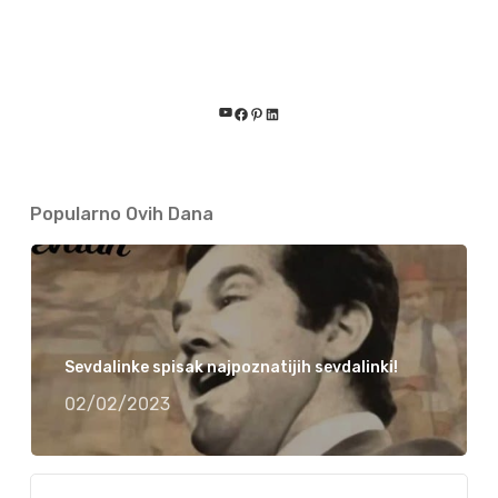
YouTube
Facebook
Pinterest
LinkedIn
Popularno Ovih Dana
Sevdalinke spisak najpoznatijih sevdalinki!
02/02/2023