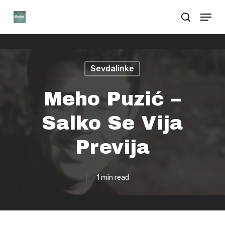
Skip
Menu
search
to
Close
main
Menu
content
Sevdalinke
Meho Puzić –
Salko Se Vija
Previja
1 min read