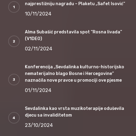
najprestižniju nagradu – Plaketu „Safet Isović“
10/11/2024
Alma Subašić predstavila spot “Rosna livada”
(V1DEO)
02/11/2024
Konferencija „Sevdalinka kulturno-historijsko
nematerijalno blago Bosne i Hercegovine“
naznačila nove pravce u promociji ove pjesme
01/11/2024
Sevdalinka kao vrsta muzikoterapije oduševila
djecu sa invaliditetom
23/10/2024