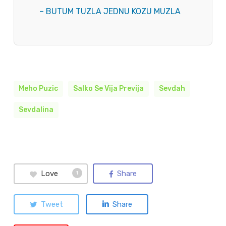
– BUTUM TUZLA JEDNU KOZU MUZLA
Meho Puzic
Salko Se Vija Previja
Sevdah
Sevdalina
Love
Share
1
Tweet
Share