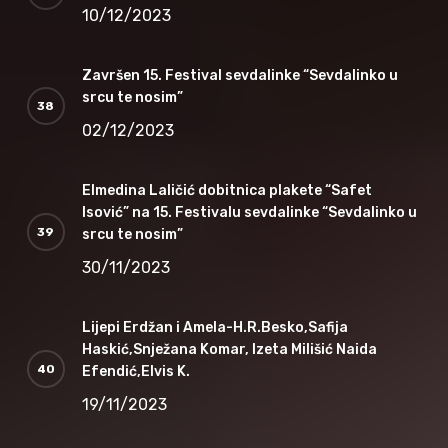
10/12/2023
Završen 15. Festival sevdalinke “Sevdalinko u
srcu te nosim”
02/12/2023
Elmedina Laličić dobitnica plakete “Safet
Isović” na 15. Festivalu sevdalinke “Sevdalinko u
srcu te nosim”
30/11/2023
Lijepi Erdžan i Amela-H.R.Besko,Safija
Haskić,Snježana Komar, Izeta Milišić Naida
Efendić,Elvis K.
19/11/2023