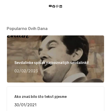
YouTube
Facebook
Pinterest
LinkedIn
Popularno Ovih Dana
Sevdalinke spisak najpoznatijih sevdalinki!
02/02/2023
Ako znaš bilo što tekst pjesme
30/01/2021