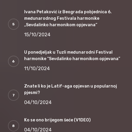
Ivana Petaković iz Beograda pobjednica 6.
međunarodnog Festivala harmonike
„Sevdalinko harmonikom opjevana“
15/10/2024
U ponedjeljak u Tuzli međunarodni Festival
harmonike “Sevdalinko harmonikom opjevana”
11/10/2024
Znate li ko je Latif-aga opjevan u popularnoj
pjesmi?
04/10/2024
Ko se ono brijegom šeće (V1DEO)
04/10/2024