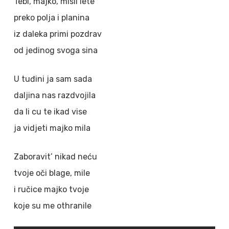
Tebi, majko, misli lete
preko polja i planina
iz daleka primi pozdrav
od jedinog svoga sina
U tuđini ja sam sada
daljina nas razdvojila
da li cu te ikad vise
ja vidjeti majko mila
Zaboravit’ nikad neću
tvoje oči blage, mile
i ručice majko tvoje
koje su me othranile