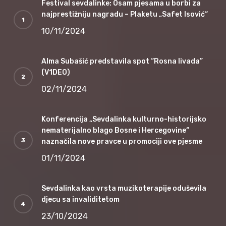
Festival sevdalinke: Osam pjesama u borbi za
najprestižniju nagradu – Plaketu „Safet Isović“
10/11/2024
Alma Subašić predstavila spot “Rosna livada”
(V1DEO)
02/11/2024
Konferencija „Sevdalinka kulturno-historijsko
nematerijalno blago Bosne i Hercegovine“
naznačila nove pravce u promociji ove pjesme
01/11/2024
Sevdalinka kao vrsta muzikoterapije oduševila
djecu sa invaliditetom
23/10/2024