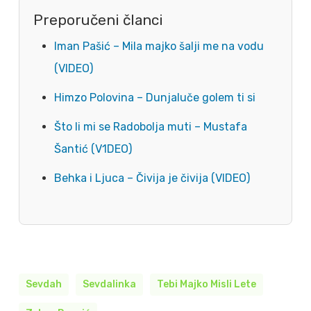
Preporučeni članci
Iman Pašić – Mila majko šalji me na vodu
(VIDEO)
Himzo Polovina – Dunjaluče golem ti si
Što li mi se Radobolja muti – Mustafa
Šantić (V1DEO)
Behka i Ljuca – Čivija je čivija (VIDEO)
Sevdah
Sevdalinka
Tebi Majko Misli Lete