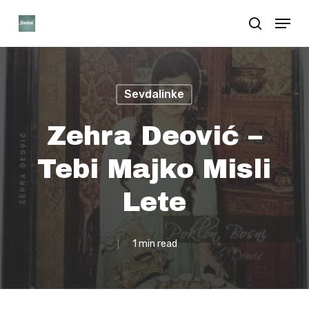
Skip
Menu
search
to
Close
main
Menu
content
Sevdalinke
Zehra Deović –
Tebi Majko Misli
Lete
1 min read