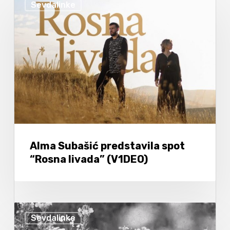
Sevdalinke
Alma Subašić predstavila spot
“Rosna livada” (V1DEO)
Sevdalinke