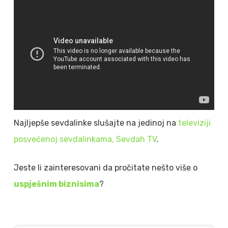
Najljepše sevdalinke slušajte na jedinoj na
televiziji
posvećenoj sevdalinkama, Sevdah TV
.
Jeste li zainteresovani da pročitate nešto više o
uspješnim biznisima
?