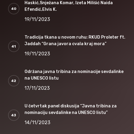
Haskić,Snježana Komar, Izeta Milišić Naida
Efendić,Elvis K.
19/11/2023
Tradicija tkana u novom ruhu: RKUD Proleter ft.
Jaddah “Grana javora cvala kraj mora”
19/11/2023
Održana javna tribina za nominacije sevdalinke
na UNESCO listu
17/11/2023
U četvrtak panel diskusija “Javna tribina za
nominaciju sevdalinke na UNESCO listu”
14/11/2023