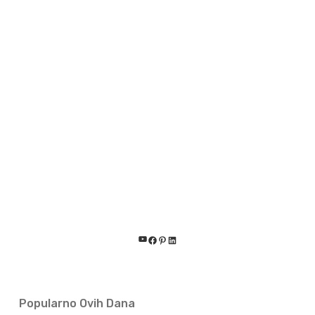
YouTube
Facebook
Pinterest
LinkedIn
Popularno Ovih Dana