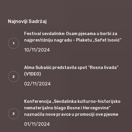
Najnoviji Sadržaj
Festival sevdalinke: Osam pjesama u borbi za
najprestižniju nagradu – Plaketu „Safet Isović“
10/11/2024
Alma Subašić predstavila spot “Rosna livada”
(V1DEO)
02/11/2024
Konferencija „Sevdalinka kulturno-historijsko
nematerijalno blago Bosne i Hercegovine“
naznačila nove pravce u promociji ove pjesme
01/11/2024