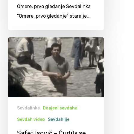
Omere, prvo gledanje Sevdalinka
"Omere, prvo gledanje" stara je…
Sevdalinke
Doajeni sevdaha
Sevdah video
Sevdahlije
Safet Isović – Čudila se