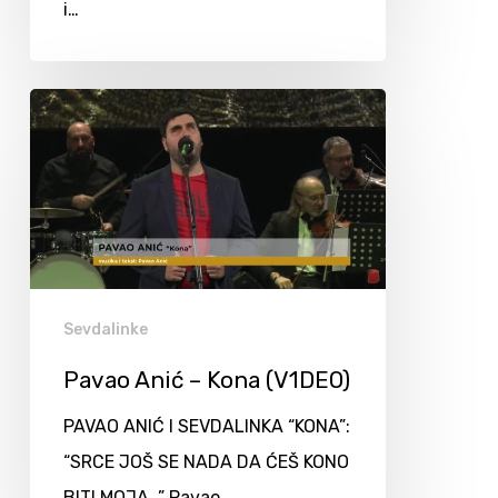
i…
Sevdalinke
Pavao Anić – Kona (V1DEO)
PAVAO ANIĆ I SEVDALINKA “KONA”:
“SRCE JOŠ SE NADA DA ĆEŠ KONO
BITI MOJA…” Pavao…