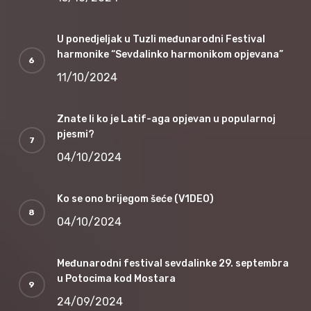
U ponedjeljak u Tuzli međunarodni Festival
harmonike “Sevdalinko harmonikom opjevana”
11/10/2024
Znate li ko je Latif-aga opjevan u popularnoj
pjesmi?
04/10/2024
Ko se ono brijegom šeće (V1DEO)
04/10/2024
Međunarodni festival sevdalinke 29. septembra
u Potocima kod Mostara
24/09/2024