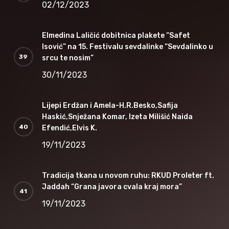
02/12/2023
Elmedina Laličić dobitnica plakete “Safet
Isović” na 15. Festivalu sevdalinke “Sevdalinko u
srcu te nosim”
30/11/2023
Lijepi Erdžan i Amela-H.R.Besko,Safija
Haskić,Snježana Komar, Izeta Milišić Naida
Efendić,Elvis K.
19/11/2023
Tradicija tkana u novom ruhu: RKUD Proleter ft.
Jaddah “Grana javora cvala kraj mora”
19/11/2023