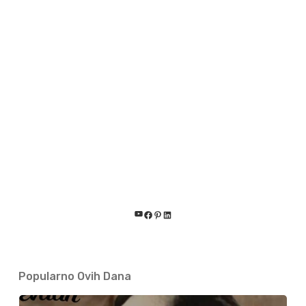
YouTube
Facebook
Pinterest
LinkedIn
Popularno Ovih Dana