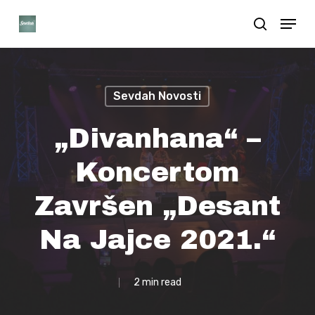
Skip
Menu
search
to
Close
main
Menu
content
Sevdah Novosti
„Divanhana“ –
Koncertom
Završen „Desant
Na Jajce 2021.“
2 min read