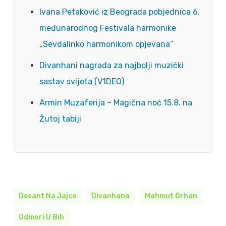
Ivana Petaković iz Beograda pobjednica 6.
međunarodnog Festivala harmonike
„Sevdalinko harmonikom opjevana“
Divanhani nagrada za najbolji muzički
sastav svijeta (V1DEO)
Armin Muzaferija – Magična noć 15.8. na
Žutoj tabiji
Desant Na Jajce
Divanhana
Mahmut Orhan
Odmori U Bih