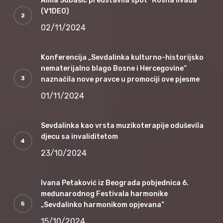
Alma Subašić predstavila spot “Rosna livada”
(V1DEO)
02/11/2024
Konferencija „Sevdalinka kulturno-historijsko
nematerijalno blago Bosne i Hercegovine“
naznačila nove pravce u promociji ove pjesme
01/11/2024
Sevdalinka kao vrsta muzikoterapije oduševila
djecu sa invaliditetom
23/10/2024
Ivana Petaković iz Beograda pobjednica 6.
međunarodnog Festivala harmonike
„Sevdalinko harmonikom opjevana“
15/10/2024