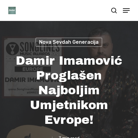
Skip
Menu
search
to
Close
main
Menu
content
Nova Sevdah Generacija
Damir Imamović
Proglašen
Najboljim
Umjetnikom
Evrope!