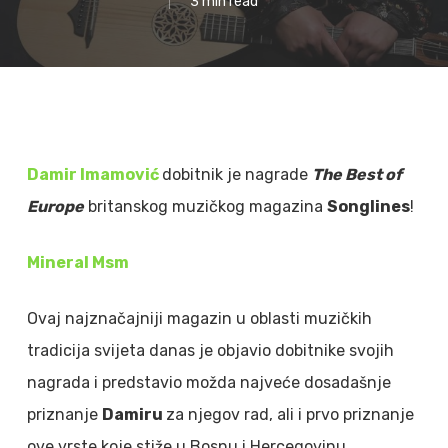
3 min read
Damir Imamović
dobitnik je nagrade
The Best of
Europe
britanskog muzičkog magazina
Songlines
!
Mineral Msm
Ovaj najznačajniji magazin u oblasti muzičkih
tradicija svijeta danas je objavio dobitnike svojih
nagrada i predstavio možda najveće dosadašnje
priznanje
Damiru
za njegov rad, ali i prvo priznanje
ove vrste koje stiže u Bosnu i Hercegovinu.