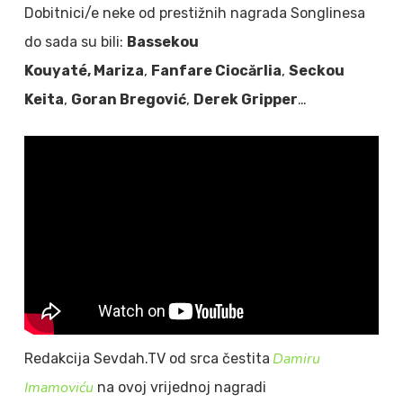
Dobitnici/e neke od prestižnih nagrada Songlinesa
do sada su bili:
Bassekou
Kouyaté, Mariza
,
Fanfare Ciocărlia
,
Seckou
Keita
,
Goran Bregović
,
Derek Gripper
…
Damiru
Redakcija Sevdah.TV od srca čestita
Imamoviću
na ovoj vrijednoj nagradi