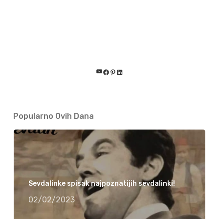
YouTube
Facebook
Pinterest
LinkedIn
Popularno Ovih Dana
Sevdalinke spisak najpoznatijih sevdalinki!
02/02/2023