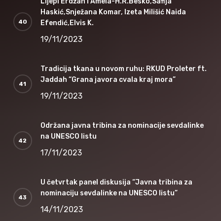
Lijepi Erdžan i Amela-H.R.Besko,Safija
Haskić,Snježana Komar, Izeta Milišić Naida
Efendić,Elvis K.
19/11/2023
Tradicija tkana u novom ruhu: RKUD Proleter ft.
Jaddah “Grana javora cvala kraj mora”
19/11/2023
Održana javna tribina za nominacije sevdalinke
na UNESCO listu
17/11/2023
U četvrtak panel diskusija “Javna tribina za
nominaciju sevdalinke na UNESCO listu”
14/11/2023