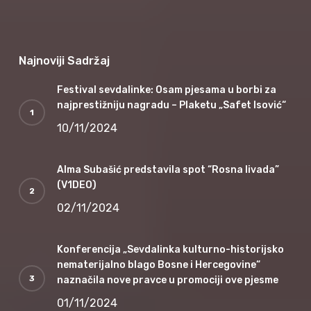
Najnoviji Sadržaj
Festival sevdalinke: Osam pjesama u borbi za
najprestižniju nagradu – Plaketu „Safet Isović“
10/11/2024
Alma Subašić predstavila spot “Rosna livada”
(V1DEO)
02/11/2024
Konferencija „Sevdalinka kulturno-historijsko
nematerijalno blago Bosne i Hercegovine“
naznačila nove pravce u promociji ove pjesme
01/11/2024