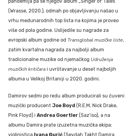
pandemija pa se njegov album „Singer of Tales”
(Wrasse, 2020.), odmah po objavljivanju našao u
vrhu međunarodnih top lista na kojima je proveo
više od pola godine. Uslijedile su nagrade za
Transglobal muzičke liste
evropski album godine od
,
zatim kvartalna nagrada za najbolji album
Udruženja
tradicionalne muzike od njemačkog
muzičkih kritičara
i uvrštavanje u deset najboljih
albuma u Velikoj Britaniji u 2020. godini.
Damirov sedmi po redu album producirali su čuveni
muzički producent
Joe Boyd
(R.E.M, Nick Drake,
Pink Floyd) i
Andrea Goertler
(Saz’iso), a na
albumu Damira prate izuzetna muzička ekipa:
violinistica
Ivana Đurić
(Sevdah Takht Damira