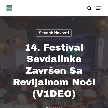
Skip
Menu
search
to
Close
main
Menu
content
Sevdah Novosti
14. Festival
Sevdalinke
Završen Sa
Revijalnom Noći
(V1DEO)