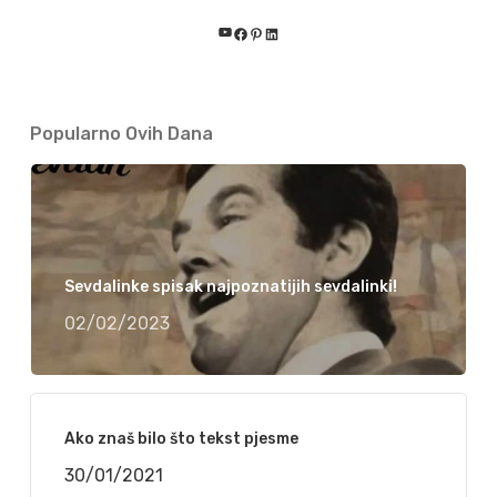
YouTube
Facebook
Pinterest
LinkedIn
Popularno Ovih Dana
Sevdalinke spisak najpoznatijih sevdalinki!
02/02/2023
Ako znaš bilo što tekst pjesme
30/01/2021