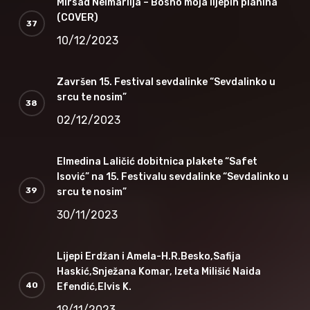
Mirsad Neimarlija – Bosno moja lijepih planina
(COVER)
10/12/2023
Završen 15. Festival sevdalinke “Sevdalinko u
srcu te nosim”
02/12/2023
Elmedina Laličić dobitnica plakete “Safet
Isović” na 15. Festivalu sevdalinke “Sevdalinko u
srcu te nosim”
30/11/2023
Lijepi Erdžan i Amela-H.R.Besko,Safija
Haskić,Snježana Komar, Izeta Milišić Naida
Efendić,Elvis K.
19/11/2023