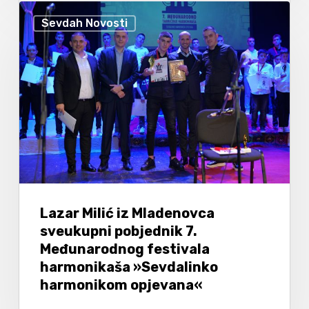
Sevdah Novosti
Lazar Milić iz Mladenovca
sveukupni pobjednik 7.
Međunarodnog festivala
harmonikaša »Sevdalinko
harmonikom opjevana«