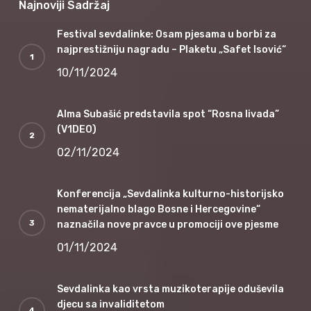
Najnoviji Sadržaj
Festival sevdalinke: Osam pjesama u borbi za
najprestižniju nagradu – Plaketu „Safet Isović“
10/11/2024
Alma Subašić predstavila spot “Rosna livada”
(V1DEO)
02/11/2024
Konferencija „Sevdalinka kulturno-historijsko
nematerijalno blago Bosne i Hercegovine“
naznačila nove pravce u promociji ove pjesme
01/11/2024
Sevdalinka kao vrsta muzikoterapije oduševila
djecu sa invaliditetom