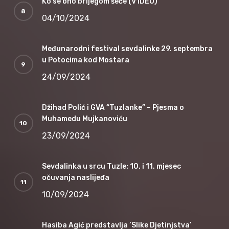
Ko se ono brijegom šeće (V1DEO)
04/10/2024
Međunarodni festival sevdalinke 29. septembra
u Potocima kod Mostara
24/09/2024
Džihad Polić i GVA “Tuzlanke” – Pjesma o
Muhamedu Mujkanoviću
23/09/2024
Sevdalinka u srcu Tuzle: 10. i 11. mjesec
očuvanja naslijeđa
10/09/2024
Hasiba Agić predstavlja ‘Slike Djetinjstva’