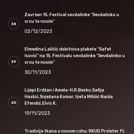
Završen 15. Festival sevdalinke “Sevdalinko u
srcu te nosim”
02/12/2023
Elmedina Laličić dobitnica plakete “Safet
Isović” na 15. Festivalu sevdalinke “Sevdalinko u
srcu te nosim”
30/11/2023
Lijepi Erdžan i Amela-H.R.Besko,Safija
Haskić,Snježana Komar, Izeta Milišić Naida
Efendić,Elvis K.
19/11/2023
Tradicija tkana u novom ruhu: RKUD Proleter ft.