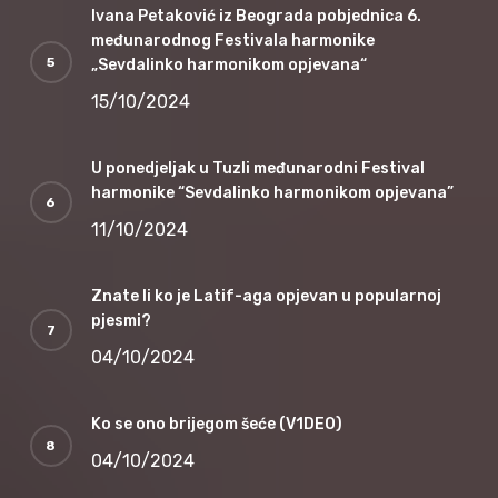
Ivana Petaković iz Beograda pobjednica 6.
međunarodnog Festivala harmonike
„Sevdalinko harmonikom opjevana“
15/10/2024
U ponedjeljak u Tuzli međunarodni Festival
harmonike “Sevdalinko harmonikom opjevana”
11/10/2024
Znate li ko je Latif-aga opjevan u popularnoj
pjesmi?
04/10/2024
Ko se ono brijegom šeće (V1DEO)
04/10/2024