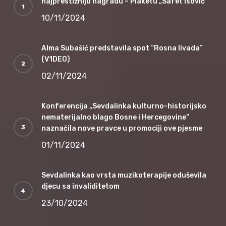
najprestižniju nagradu – Plaketu „Safet Isović“
10/11/2024
Alma Subašić predstavila spot “Rosna livada”
(V1DEO)
02/11/2024
Konferencija „Sevdalinka kulturno-historijsko
nematerijalno blago Bosne i Hercegovine“
naznačila nove pravce u promociji ove pjesme
01/11/2024
Sevdalinka kao vrsta muzikoterapije oduševila
djecu sa invaliditetom
23/10/2024