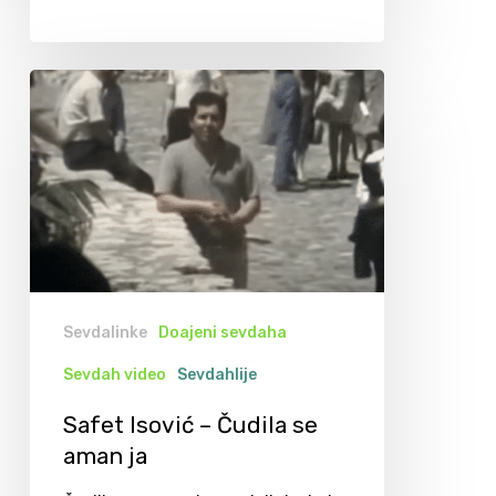
Sevdalinke
Doajeni sevdaha
Sevdah video
Sevdahlije
Safet Isović – Čudila se
aman ja