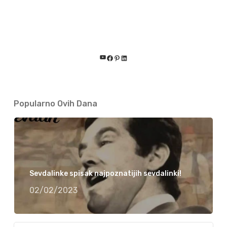
YouTube
Facebook
Pinterest
LinkedIn
Popularno Ovih Dana
Sevdalinke spisak najpoznatijih sevdalinki!
02/02/2023