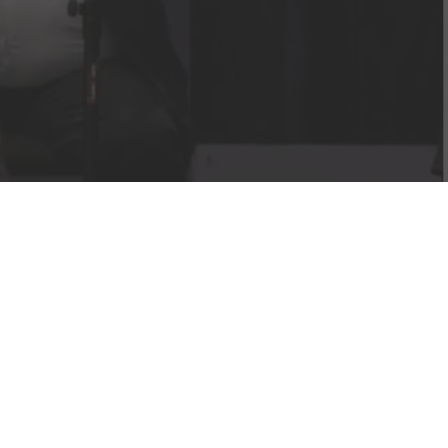
Nedžad Imamović – Nema ljepše cure od
malene Đule (VIDEO)
09/05/2021
Džihad Polić obradio zaboravljenu pjesmu –
BUTUM TUZLA JEDNU KOZU MUZLA
07/05/2021
Jasmin Burek – Ašik osta na te oči (VIDEO)
03/05/2021
Nusreta Kobić – Moj dilbere (VIDEO)
25/04/2021