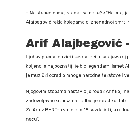
– Na stepenicama, stade i samo reče “Halima, ja t
Alajbegović rekla kolegama o iznenadnoj smrti
Arif Alajbegović
Ljubav prema muzici i sevdalinci u sarajevskoj 
koljeno, a najpoznatiji je bio legendarni Ismet
je muzički obradio mnoge narodne tekstove i vel
Njegovim stopama nastavio je rođak Arif koji ni
zadovoljavao sitnicama i odbio je nekoliko dobr
Za Arhiv BHRT-a snimio je 18 sevdalinki, a u due
neću”.