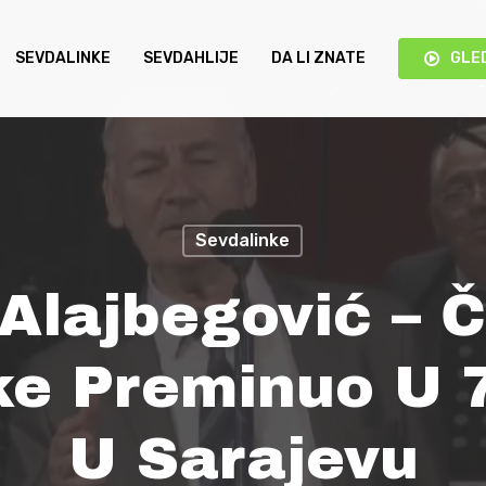
SEVDALINKE
SEVDAHLIJE
DA LI ZNATE
GLE
Sevdalinke
 Alajbegović – 
ke Preminuo U 7
U Sarajevu