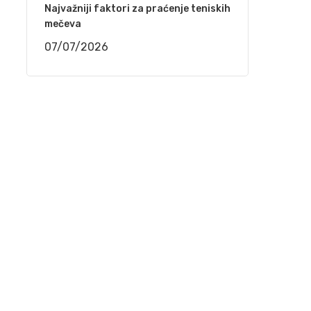
(VIDEO)
Najvažniji faktori za praćenje teniskih
mečeva
29/03/2021
07/07/2026
Mostar – Održan 2. festival sevdalinke
25/03/2021
Behka i Ljuca – Ima i’ jada ko kad akšam pada
22/03/2021
Kenan Mačković i Muzička omladina Bihać –
Kiša pada, trava raste
17/03/2021
Jedinstveni softver donosi proizvođačima
ogromne uštede u svim procesima od