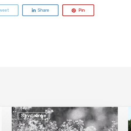
weet
Share
Pin
Sevdalinke