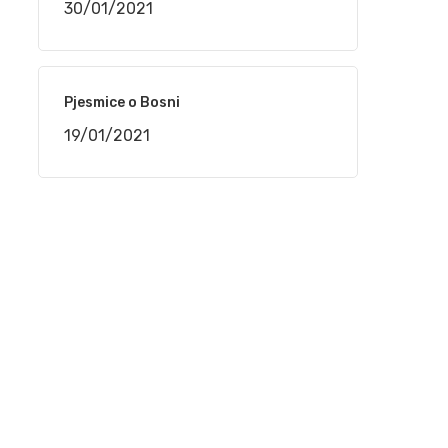
30/01/2021
16/12/2020
Nedžad Salković – Jesi li čula dušo
Pjesmice o Bosni
12/11/2020
19/01/2021
Safet Kafedžić – Jedan od najvećih sevdalija
koji je nepravedno zapostavljen
30/08/2020
Jovica Petković – Legende sevdaha na
Sevdah TV
30/08/2020
Husein Kurtagić – Legende sevdaha na
Sevdah TV