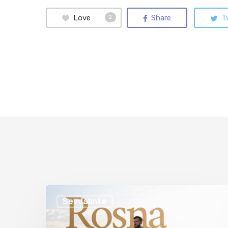
Love
Share
T
2
Sevdalinke