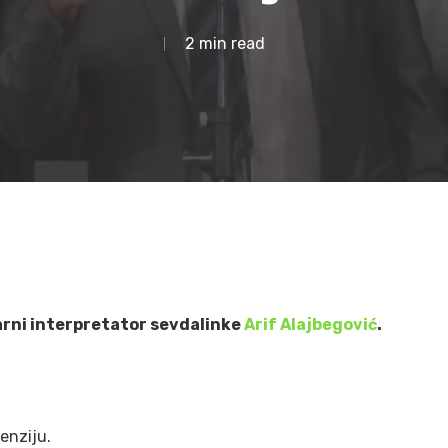
2 min read
arni interpretator sevdalinke
Arif Alajbegović
.
enziju.