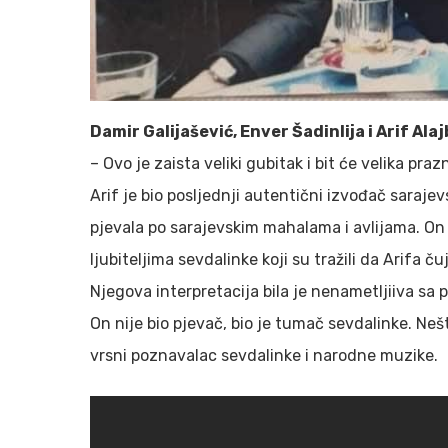
Damir Galijašević, Enver Šadinlija i Arif Ala
– Ovo je zaista veliki gubitak i bit će velika pr
Arif je bio posljednji autentični izvođač saraj
pjevala po sarajevskim mahalama i avlijama. On i
ljubiteljima sevdalinke koji su tražili da Arifa 
Njegova interpretacija bila je nenametljiiva sa 
On nije bio pjevač, bio je tumač sevdalinke. Ne
vrsni poznavalac sevdalinke i narodne muzike.