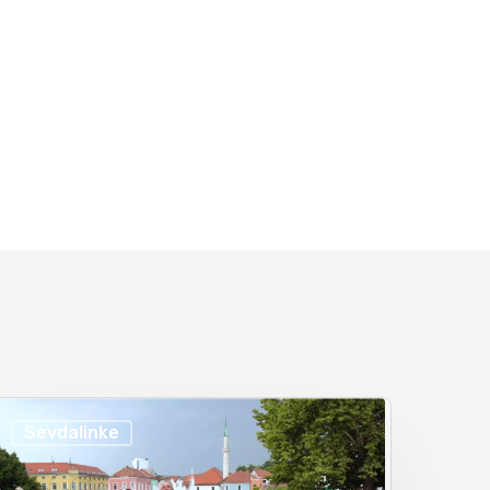
30/08/2020
Silvana Armenulić – Legende sevdaha, velike
sevdahlije
30/08/2020
Zekerijah Đezić – Legende sevdaha, velike
sevdahlije
30/08/2020
Zora Dubljević – Legende sevdaha, velike
sevdahlije
30/08/2020
Sevdalinke
Emina Zečaj – Biografija legende sevdaha