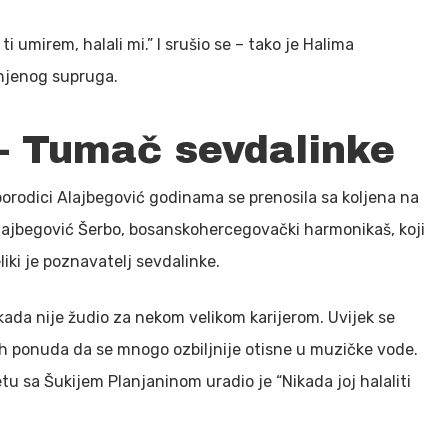
i umirem, halali mi.” I srušio se – tako je Halima
 njenog supruga.
 – Tumač sevdalinke
porodici Alajbegović godinama se prenosila sa koljena na
 Alajbegović Šerbo, bosanskohercegovački harmonikaš, koji
iki je poznavatelj sevdalinke.
kada nije žudio za nekom velikom karijerom. Uvijek se
ih ponuda da se mnogo ozbiljnije otisne u muzičke vode.
tu sa Šukijem Planjaninom uradio je “Nikada joj halaliti