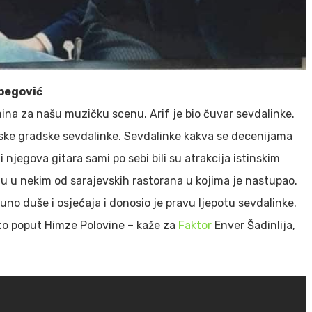
jbegović
aznina za našu muzičku scenu. Arif je bio čuvar sevdalinke.
evske gradske sevdalinke. Sevdalinke kakva se decenijama
 njegova gitara sami po sebi bili su atrakcija istinskim
čuju u nekim od sarajevskih rastorana u kojima je nastupao.
puno duše i osjećaja i donosio je pravu ljepotu sevdalinke.
što poput Himze Polovine – kaže za
Faktor
Enver Šadinlija,