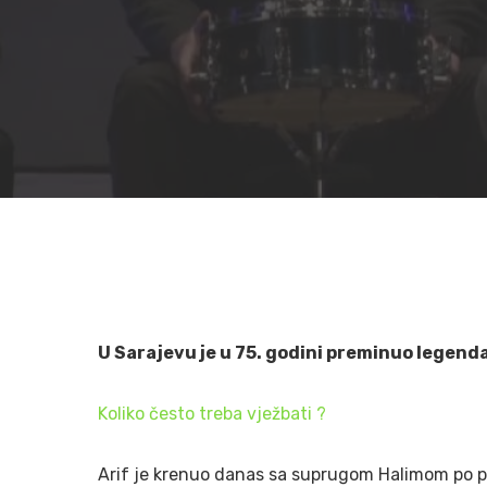
U Sarajevu je u 75. godini preminuo legend
Koliko često treba vježbati ?
Hit enter to search or ESC to close
Arif je krenuo danas sa suprugom Halimom po p