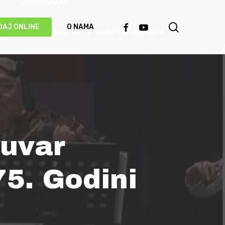
03/06/2021
search
FACEBOOK
YOUTUBE
DAJ ONLINE
O NAMA
Priča o pjesmi: Safet Isović – Braća Morić
31/05/2021
Ismet Polovina u duhu najboljih sevdalinki
predstavio novu pjesmu “Kažu vrijedi čekati”
(VIDEO)
20/05/2021
Čuvar
Behka i Ljuca – Čivija je čivija (VIDEO)
17/05/2021
5. Godini
Damir Imamović proglašen najboljim
umjetnikom Evrope!
14/05/2021