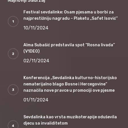
Najnoviji Sadržaj
Festival sevdalinke: Osam pjesama u borbi za
najprestižniju nagradu – Plaketu „Safet Isović“
10/11/2024
Alma Subašić predstavila spot “Rosna livada”
(V1DEO)
02/11/2024
Konferencija „Sevdalinka kulturno-historijsko
nematerijalno blago Bosne i Hercegovine“
naznačila nove pravce u promociji ove pjesme
01/11/2024
Sevdalinka kao vrsta muzikoterapije oduševila
djecu sa invaliditetom