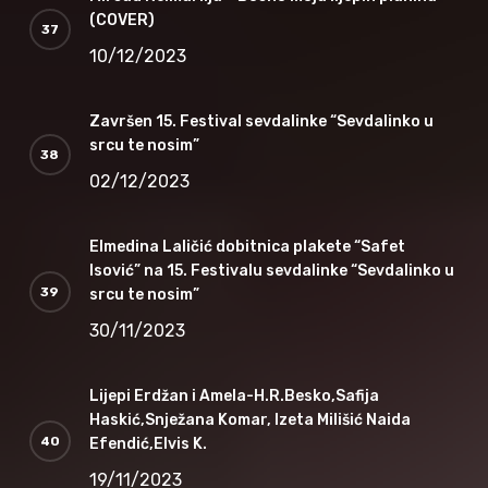
(COVER)
10/12/2023
Završen 15. Festival sevdalinke “Sevdalinko u
srcu te nosim”
02/12/2023
Elmedina Laličić dobitnica plakete “Safet
Isović” na 15. Festivalu sevdalinke “Sevdalinko u
srcu te nosim”
30/11/2023
Lijepi Erdžan i Amela-H.R.Besko,Safija
Haskić,Snježana Komar, Izeta Milišić Naida
Efendić,Elvis K.
19/11/2023