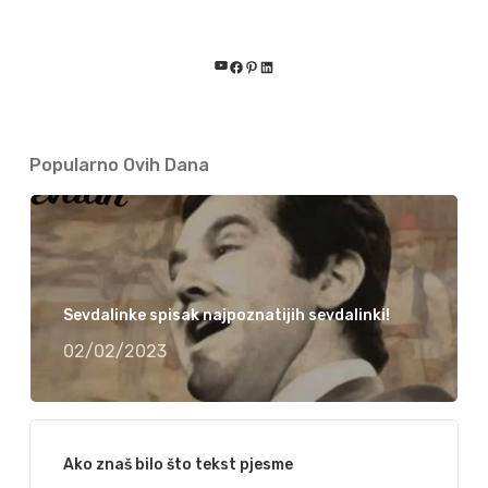
YouTube
Facebook
Pinterest
LinkedIn
Popularno Ovih Dana
Sevdalinke spisak najpoznatijih sevdalinki!
02/02/2023
Ako znaš bilo što tekst pjesme