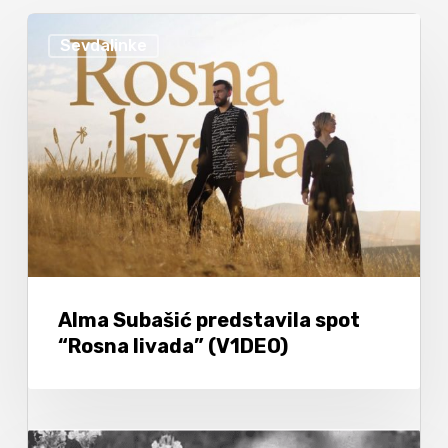
Sevdalinke
Alma Subašić predstavila spot
“Rosna livada” (V1DEO)