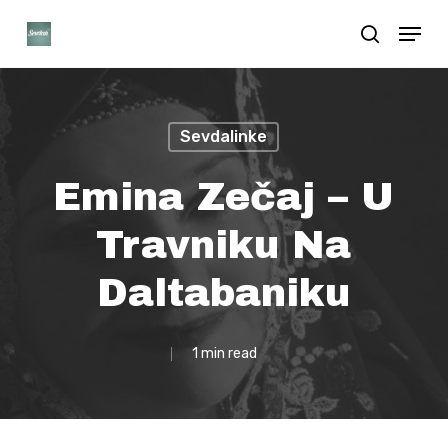
Skip
Menu
search
to
Close
main
Menu
content
Sevdalinke
Emina Zečaj – U
Travniku Na
Daltabaniku
1 min read