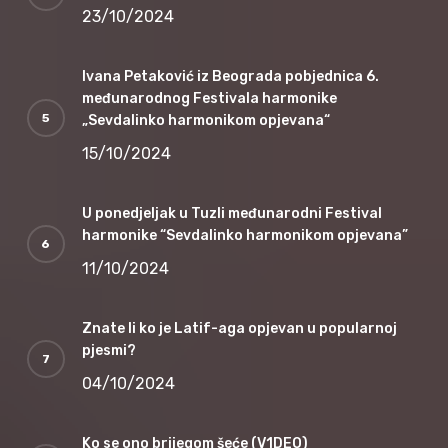
23/10/2024
Ivana Petaković iz Beograda pobjednica 6.
međunarodnog Festivala harmonike
„Sevdalinko harmonikom opjevana“
15/10/2024
U ponedjeljak u Tuzli međunarodni Festival
harmonike “Sevdalinko harmonikom opjevana”
11/10/2024
Znate li ko je Latif-aga opjevan u popularnoj
pjesmi?
04/10/2024
Ko se ono brijegom šeće (V1DEO)