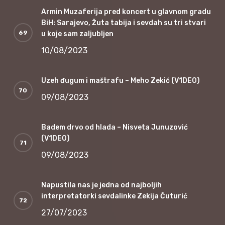
Armin Muzaferija pred koncert u glavnom gradu
BiH: Sarajevo, Žuta tabija i sevdah su tri stvari
u koje sam zaljubljen
10/08/2023
Uzeh đugum i maštrafu – Meho Zekić (V1DEO)
09/08/2023
Badem drvo od hlada – Nisveta Junuzović
(V1DEO)
09/08/2023
Napustila nas je jedna od najboljih
interpretatorki sevdalinke Zekija Čuturić
27/07/2023