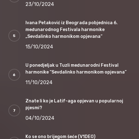
23/10/2024
Ivana Petaković iz Beograda pobjednica 6.
međunarodnog Festivala harmonike
„Sevdalinko harmonikom opjevana“
15/10/2024
U ponedjeljak u Tuzli međunarodni Festival
harmonike “Sevdalinko harmonikom opjevana”
11/10/2024
Znate li ko je Latif-aga opjevan u popularnoj
pjesmi?
04/10/2024
Ko se ono brijegom šeće (V1DEO)