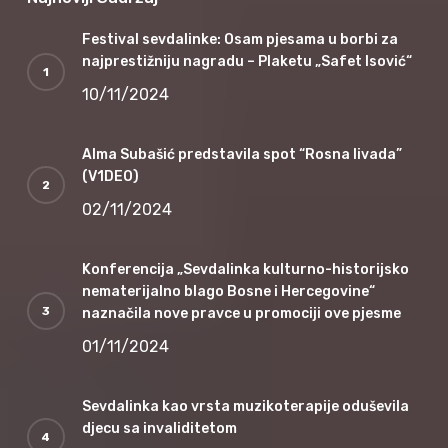
Festival sevdalinke: Osam pjesama u borbi za
najprestižniju nagradu – Plaketu „Safet Isović“
10/11/2024
Alma Subašić predstavila spot “Rosna livada”
(V1DEO)
02/11/2024
Konferencija „Sevdalinka kulturno-historijsko
nematerijalno blago Bosne i Hercegovine“
naznačila nove pravce u promociji ove pjesme
01/11/2024
Sevdalinka kao vrsta muzikoterapije oduševila
djecu sa invaliditetom