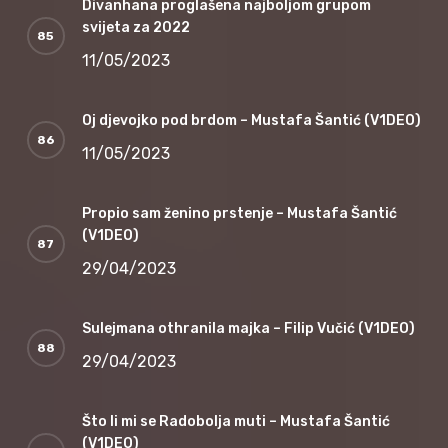
Divanhana proglašena najboljom grupom
svijeta za 2022
11/05/2023
Oj djevojko pod brdom – Mustafa Šantić (V1DEO)
11/05/2023
Propio sam ženino prstenje – Mustafa Šantić
(V1DEO)
29/04/2023
Sulejmana othranila majka – Filip Vučić (V1DEO)
29/04/2023
Što li mi se Radobolja muti – Mustafa Šantić
(V1DEO)