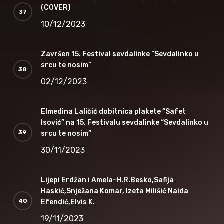
(COVER)
10/12/2023
Završen 15. Festival sevdalinke “Sevdalinko u
srcu te nosim”
02/12/2023
Elmedina Laličić dobitnica plakete “Safet
Isović” na 15. Festivalu sevdalinke “Sevdalinko u
srcu te nosim”
30/11/2023
Lijepi Erdžan i Amela-H.R.Besko,Safija
Haskić,Snježana Komar, Izeta Milišić Naida
Efendić,Elvis K.
19/11/2023