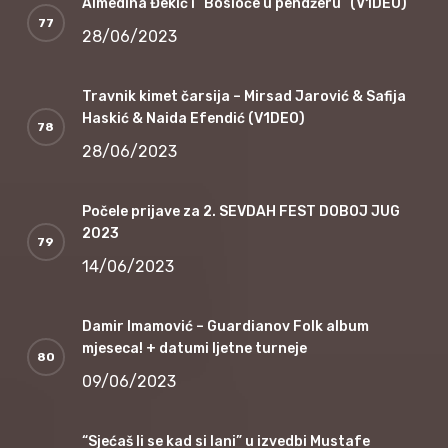
Almedina Đekić i “Bosioče u pendžeru” (V1DEO)
28/06/2023
Travnik kimet čarsija – Mirsad Jarović & Safija
Haskić & Naida Efendić (V1DEO)
28/06/2023
Počele prijave za 2. SEVDAH FEST DOBOJ JUG
2023
14/06/2023
Damir Imamović – Guardianov Folk album
mjeseca! + datumi ljetne turneje
09/06/2023
“Sjećaš li se kad si lani” u izvedbi Mustafe