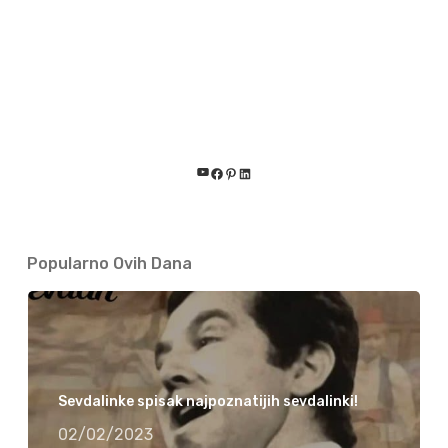
YouTube
Facebook
Pinterest
LinkedIn
Popularno Ovih Dana
Sevdalinke spisak najpoznatijih sevdalinki!
02/02/2023