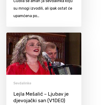
Čudila se aman ja sevdalinka koju
su mnogi izvodili, ali ipak ostat će
upamćena po…
Sevdalinke
Lejla Mešalić – Ljubav je
djevojački san (V1DEO)