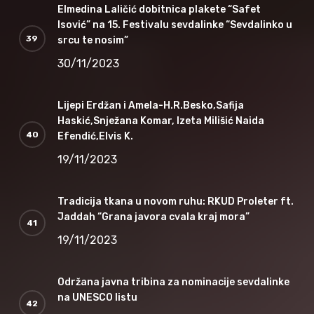
Elmedina Laličić dobitnica plakete “Safet
Isović” na 15. Festivalu sevdalinke “Sevdalinko u
srcu te nosim”
30/11/2023
Lijepi Erdžan i Amela-H.R.Besko,Safija
Haskić,Snježana Komar, Izeta Milišić Naida
Efendić,Elvis K.
19/11/2023
Tradicija tkana u novom ruhu: RKUD Proleter ft.
Jaddah “Grana javora cvala kraj mora”
19/11/2023
Održana javna tribina za nominacije sevdalinke
na UNESCO listu