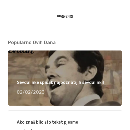
YouTube
Facebook
Pinterest
LinkedIn
Popularno Ovih Dana
Sevdalinke spisak najpoznatijih sevdalinki!
02/02/2023
Ako znaš bilo što tekst pjesme