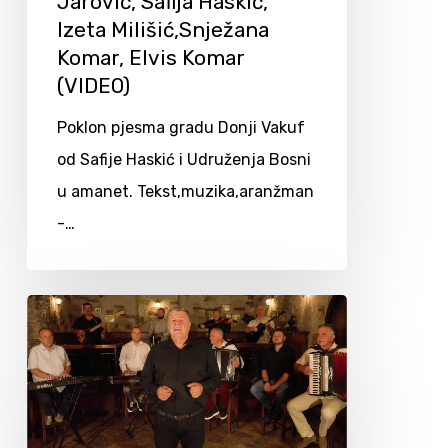
Jarović, Safija Haskić,
Izeta Milišić,Snježana
Komar, Elvis Komar
(VIDEO)
Poklon pjesma gradu Donji Vakuf
od Safije Haskić i Udruženja Bosni
u amanet. Tekst,muzika,aranžman
-…