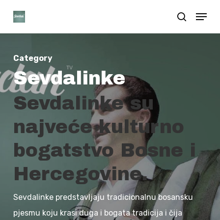
Skip
Menu
search
to
Close
main
Menu
content
Category
Sevdalinke
Sevdalinke su
najveće kulturno
bogatstvo Bosne i
Hercegovine.
Sevdalinke predstavljaju tradicionalnu bosansku
pjesmu koju krasi duga i bogata tradicija i čija