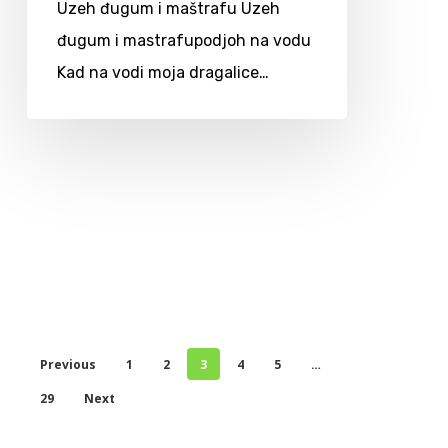
Uzeh đugum i maštrafu Uzeh
đugum i mastrafupodjoh na vodu
Kad na vodi moja dragalice…
Previous
1
2
3
4
5
…
29
Next