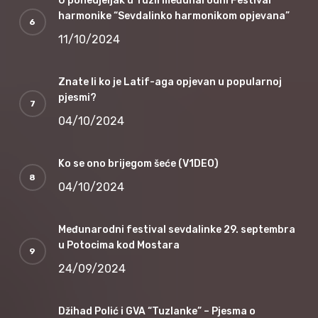
U ponedjeljak u Tuzli međunarodni Festival
harmonike “Sevdalinko harmonikom opjevana”
11/10/2024
Znate li ko je Latif-aga opjevan u popularnoj
pjesmi?
04/10/2024
Ko se ono brijegom šeće (V1DEO)
04/10/2024
Međunarodni festival sevdalinke 29. septembra
u Potocima kod Mostara
24/09/2024
Džihad Polić i GVA “Tuzlanke” – Pjesma o