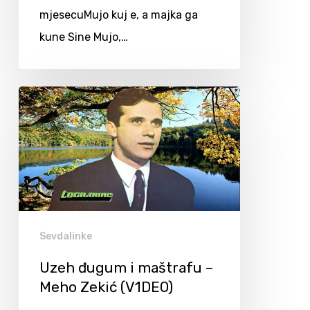
mjesecuMujo kuj e, a majka ga
kune Sine Mujo,…
Sevdalinke
Uzeh đugum i maštrafu –
Meho Zekić (V1DEO)