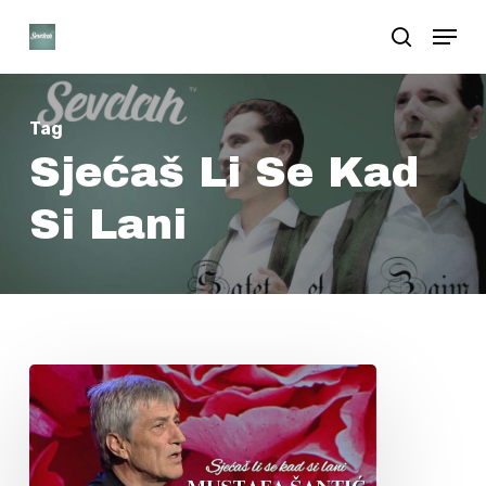
Skip
Menu
search
to
Close
main
Menu
content
Tag
Sjećaš Li Se Kad
Si Lani