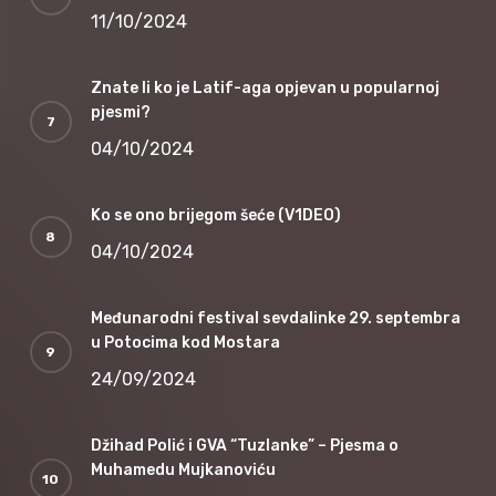
11/10/2024
Znate li ko je Latif-aga opjevan u popularnoj
pjesmi?
04/10/2024
Ko se ono brijegom šeće (V1DEO)
04/10/2024
Međunarodni festival sevdalinke 29. septembra
u Potocima kod Mostara
24/09/2024
Džihad Polić i GVA “Tuzlanke” – Pjesma o
Muhamedu Mujkanoviću