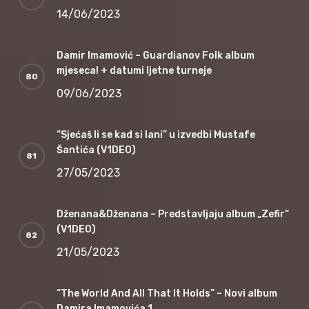
14/06/2023
Damir Imamović – Guardianov Folk album
mjeseca! + datumi ljetne turneje
09/06/2023
“Sjećaš li se kad si lani” u izvedbi Mustafe
Šantića (V1DEO)
27/05/2023
Dženana&Dženana – Predstavljaju album „Zefir“
(V1DEO)
21/05/2023
“The World And All That It Holds” – Novi album
Damira Imamovića 1