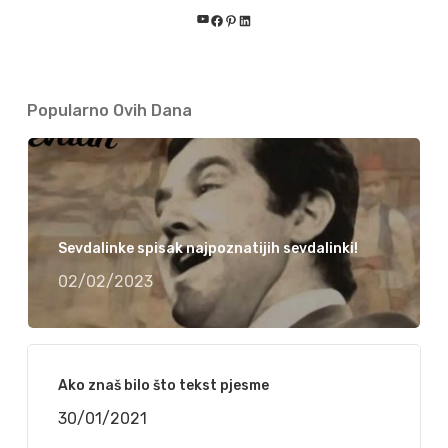
YouTube
Facebook
Pinterest
LinkedIn
Popularno Ovih Dana
Sevdalinke spisak najpoznatijih sevdalinki!
02/02/2023
Ako znaš bilo što tekst pjesme
30/01/2021