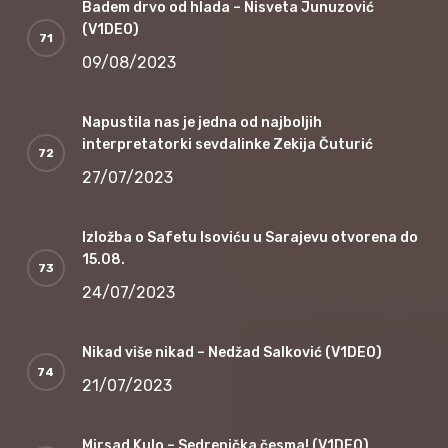
Badem drvo od hlada – Nisveta Junuzović
(V1DEO)
09/08/2023
Napustila nas je jedna od najboljih
interpretatorki sevdalinke Zekija Čuturić
27/07/2023
Izložba o Safetu Isoviću u Sarajevu otvorena do
15.08.
24/07/2023
Nikad više nikad – Nedžad Salković (V1DEO)
21/07/2023
Mirsad Kulo – Sedrenička česma! (V1DEO)