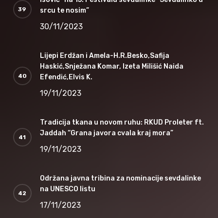
srcu te nosim”
30/11/2023
Lijepi Erdžan i Amela-H.R.Besko,Safija
Haskić,Snježana Komar, Izeta Milišić Naida
Efendić,Elvis K.
19/11/2023
Tradicija tkana u novom ruhu: RKUD Proleter ft.
Jaddah “Grana javora cvala kraj mora”
19/11/2023
Održana javna tribina za nominacije sevdalinke
na UNESCO listu
17/11/2023