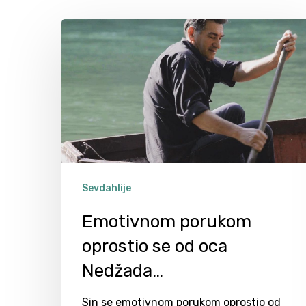
Sevdahlije
Emotivnom porukom
oprostio se od oca
Nedžada…
Hit enter to search or ESC to close
Sin se emotivnom porukom oprostio od