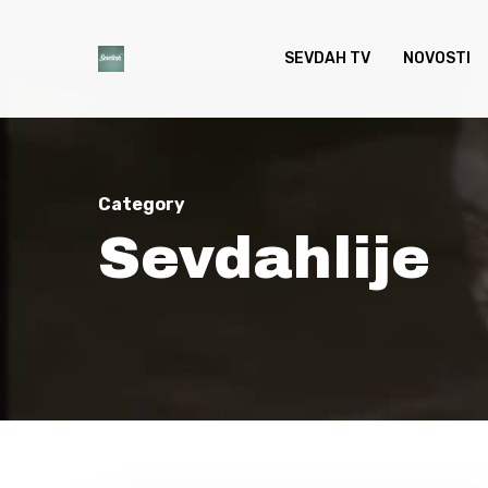
Skip
to
SEVDAH TV
NOVOSTI
main
content
Category
Sevdahlije