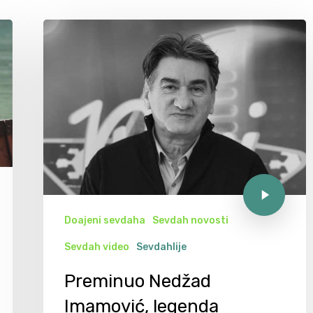
Doajeni sevdaha
Sevdah novosti
Sevdah video
Sevdahlije
Preminuo Nedžad
Imamović, legenda