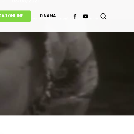
03/06/2021
search
FACEBOOK
YOUTUBE
DAJ ONLINE
O NAMA
Priča o pjesmi: Safet Isović – Braća Morić
31/05/2021
Ismet Polovina u duhu najboljih sevdalinki
predstavio novu pjesmu “Kažu vrijedi čekati”
(VIDEO)
20/05/2021
Behka i Ljuca – Čivija je čivija (VIDEO)
17/05/2021
Damir Imamović proglašen najboljim
umjetnikom Evrope!
14/05/2021