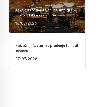
Ramiza Milkunić – Sanak me mori (VIDEO)
Kako platforme za online slot igre
15/04/2021
postaju lakše za usporedbu
16/07/2026
Damir Imamović nominiran u dvije kategorije
za nagradu Songlines
12/04/2021
Najvažniji faktori za praćenje teniskih
mečeva
Meho Puzić – 72 dana (VIDEO)
07/07/2026
05/04/2021
Fahrudin Bajrić – Oj djevojko pod brdom
(VIDEO)
01/04/2021
Nedžad Imamović – Godine su prolazile