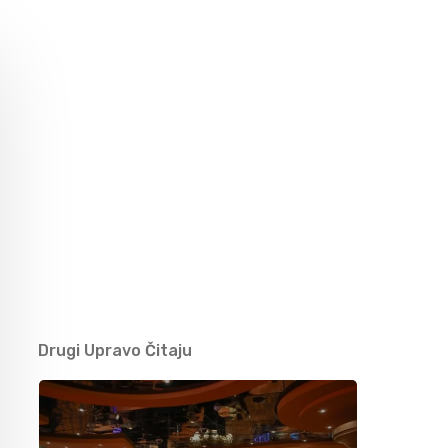
Nedžad Imamović – Nema ljepše cure od
malene Đule (VIDEO)
09/05/2021
Džihad Polić obradio zaboravljenu pjesmu –
BUTUM TUZLA JEDNU KOZU MUZLA
07/05/2021
Jasmin Burek – Ašik osta na te oči (VIDEO)
03/05/2021
Drugi Upravo Čitaju
Nusreta Kobić – Moj dilbere (VIDEO)
25/04/2021