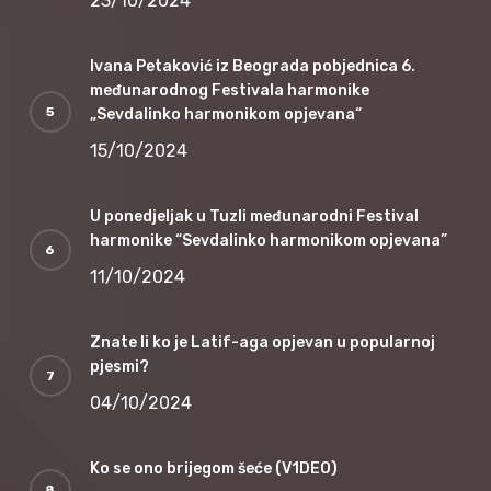
23/10/2024
Ivana Petaković iz Beograda pobjednica 6.
međunarodnog Festivala harmonike
„Sevdalinko harmonikom opjevana“
15/10/2024
U ponedjeljak u Tuzli međunarodni Festival
harmonike “Sevdalinko harmonikom opjevana”
11/10/2024
Znate li ko je Latif-aga opjevan u popularnoj
pjesmi?
04/10/2024
Ko se ono brijegom šeće (V1DEO)