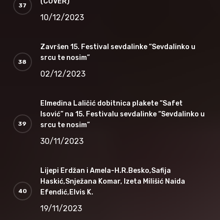
(COVER)
10/12/2023
Završen 15. Festival sevdalinke “Sevdalinko u
srcu te nosim”
02/12/2023
Elmedina Laličić dobitnica plakete “Safet
Isović” na 15. Festivalu sevdalinke “Sevdalinko u
srcu te nosim”
30/11/2023
Lijepi Erdžan i Amela-H.R.Besko,Safija
Haskić,Snježana Komar, Izeta Milišić Naida
Efendić,Elvis K.
19/11/2023