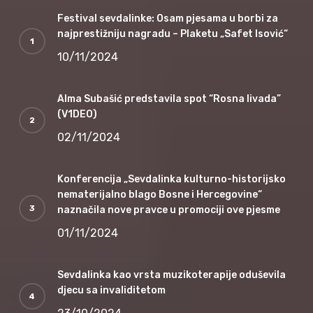
Festival sevdalinke: Osam pjesama u borbi za
najprestižniju nagradu – Plaketu „Safet Isović“
10/11/2024
Alma Subašić predstavila spot “Rosna livada”
(V1DEO)
02/11/2024
Konferencija „Sevdalinka kulturno-historijsko
nematerijalno blago Bosne i Hercegovine“
naznačila nove pravce u promociji ove pjesme
01/11/2024
Sevdalinka kao vrsta muzikoterapije oduševila
djecu sa invaliditetom