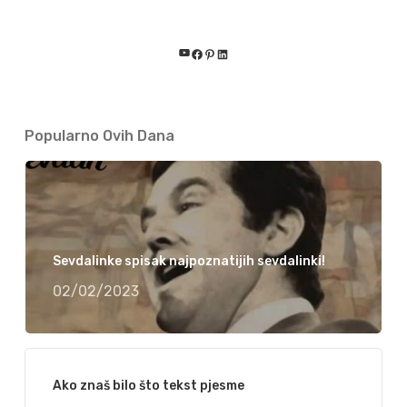
YouTube
Facebook
Pinterest
LinkedIn
Popularno Ovih Dana
Sevdalinke spisak najpoznatijih sevdalinki!
02/02/2023
Ako znaš bilo što tekst pjesme