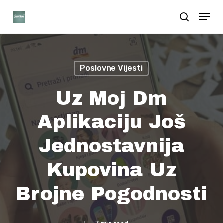
Skip
Menu
search
to
Close
main
Menu
content
Poslovne Vijesti
Uz Moj Dm
Aplikaciju Još
Jednostavnija
Kupovina Uz
Brojne Pogodnosti