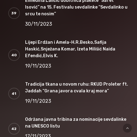
Elmedina Laličić dobitnica plakete “Safet
Isović” na 15. Festivalu sevdalinke “Sevdalinko u
srcu te nosim”
30/11/2023
Lijepi Erdžan i Amela-H.R.Besko,Safija
Haskić,Snježana Komar, Izeta Milišić Naida
Efendić,Elvis K.
19/11/2023
Tradicija tkana u novom ruhu: RKUD Proleter ft.
Jaddah “Grana javora cvala kraj mora”
19/11/2023
Održana javna tribina za nominacije sevdalinke
na UNESCO listu
17/11/2023