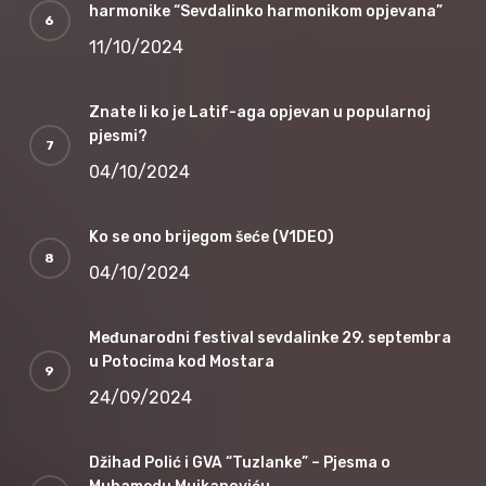
harmonike “Sevdalinko harmonikom opjevana”
11/10/2024
Znate li ko je Latif-aga opjevan u popularnoj
pjesmi?
04/10/2024
Ko se ono brijegom šeće (V1DEO)
04/10/2024
Međunarodni festival sevdalinke 29. septembra
u Potocima kod Mostara
24/09/2024
Džihad Polić i GVA “Tuzlanke” – Pjesma o