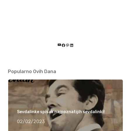
YouTube
Facebook
Pinterest
LinkedIn
Popularno Ovih Dana
Sevdalinke spisak najpoznatijih sevdalinki!
02/02/2023