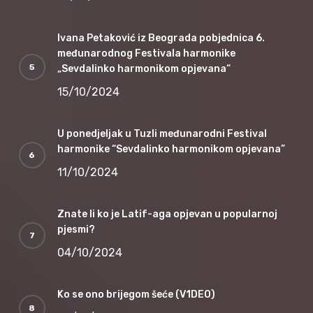
Ivana Petaković iz Beograda pobjednica 6.
međunarodnog Festivala harmonike
„Sevdalinko harmonikom opjevana“
15/10/2024
U ponedjeljak u Tuzli međunarodni Festival
harmonike “Sevdalinko harmonikom opjevana”
11/10/2024
Znate li ko je Latif-aga opjevan u popularnoj
pjesmi?
04/10/2024
Ko se ono brijegom šeće (V1DEO)