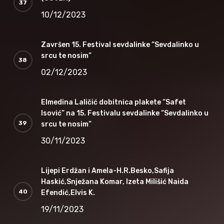
10/12/2023
Završen 15. Festival sevdalinke “Sevdalinko u
srcu te nosim”
02/12/2023
Elmedina Laličić dobitnica plakete “Safet
Isović” na 15. Festivalu sevdalinke “Sevdalinko u
srcu te nosim”
30/11/2023
Lijepi Erdžan i Amela-H.R.Besko,Safija
Haskić,Snježana Komar, Izeta Milišić Naida
Efendić,Elvis K.
19/11/2023