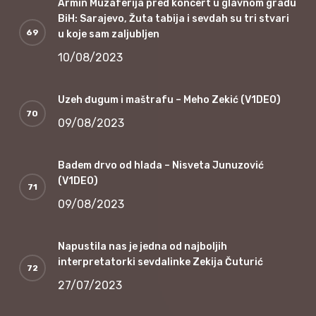
Armin Muzaferija pred koncert u glavnom gradu
BiH: Sarajevo, Žuta tabija i sevdah su tri stvari
u koje sam zaljubljen
10/08/2023
Uzeh đugum i maštrafu – Meho Zekić (V1DEO)
09/08/2023
Badem drvo od hlada – Nisveta Junuzović
(V1DEO)
09/08/2023
Napustila nas je jedna od najboljih
interpretatorki sevdalinke Zekija Čuturić
27/07/2023