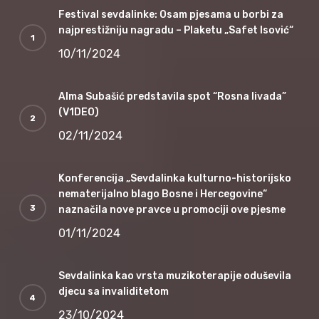
Festival sevdalinke: Osam pjesama u borbi za
najprestižniju nagradu – Plaketu „Safet Isović“
10/11/2024
Alma Subašić predstavila spot “Rosna livada”
(V1DEO)
02/11/2024
Konferencija „Sevdalinka kulturno-historijsko
nematerijalno blago Bosne i Hercegovine“
naznačila nove pravce u promociji ove pjesme
01/11/2024
Sevdalinka kao vrsta muzikoterapije oduševila
djecu sa invaliditetom
23/10/2024