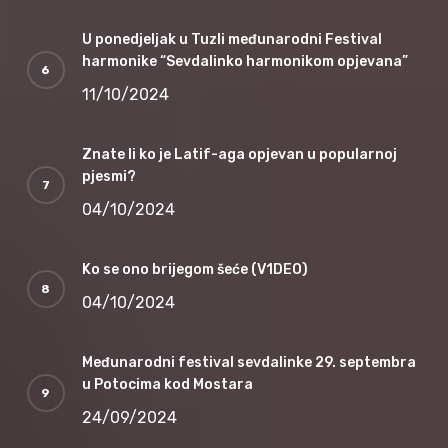
U ponedjeljak u Tuzli međunarodni Festival
harmonike “Sevdalinko harmonikom opjevana”
11/10/2024
Znate li ko je Latif-aga opjevan u popularnoj
pjesmi?
04/10/2024
Ko se ono brijegom šeće (V1DEO)
04/10/2024
Međunarodni festival sevdalinke 29. septembra
u Potocima kod Mostara
24/09/2024