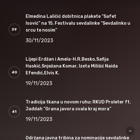
Elmedina Laličić dobitnica plakete “Safet
Isović” na 15. Festivalu sevdalinke “Sevdalinko u
srcu te nosim”
30/11/2023
Lijepi Erdžan i Amela-H.R.Besko,Safija
Haskić,Snježana Komar, Izeta Milišić Naida
Efendić,Elvis K.
19/11/2023
Tradicija tkana u novom ruhu: RKUD Proleter ft.
Jaddah “Grana javora cvala kraj mora”
19/11/2023
Održana javna tribina za nominacije sevdalinke