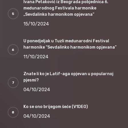
Ivana Petaković iz Beograda pobjednica 6.
međunarodnog Festivala harmonike
„Sevdalinko harmonikom opjevana“
15/10/2024
U ponedjeljak u Tuzli međunarodni Festival
harmonike “Sevdalinko harmonikom opjevana”
11/10/2024
Znate li ko je Latif-aga opjevan u popularnoj
pjesmi?
04/10/2024
Ko se ono brijegom šeće (V1DEO)
04/10/2024