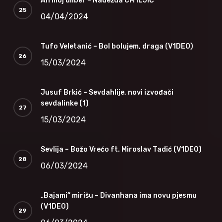
Ah moj dilber – Nadežda CM1LJIĆ
04/04/2024
Tufo Veletanić – Bol bolujem, draga (V1DEO)
15/03/2024
Jusuf Brkić – Sevdahlije, novi izvođači
sevdalinke (1)
15/03/2024
Sevlija – Božo Vrećo ft. Miroslav Tadić (V1DEO)
06/03/2024
„Bajami“ mirišu – Divanhana ima novu pjesmu
(V1DEO)