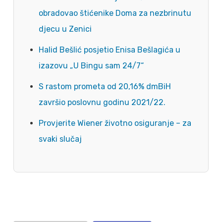
obradovao štićenike Doma za nezbrinutu
djecu u Zenici
Halid Bešlić posjetio Enisa Bešlagića u
izazovu „U Bingu sam 24/7“
S rastom prometa od 20,16% dmBiH
završio poslovnu godinu 2021/22.
Provjerite Wiener životno osiguranje – za
svaki slučaj