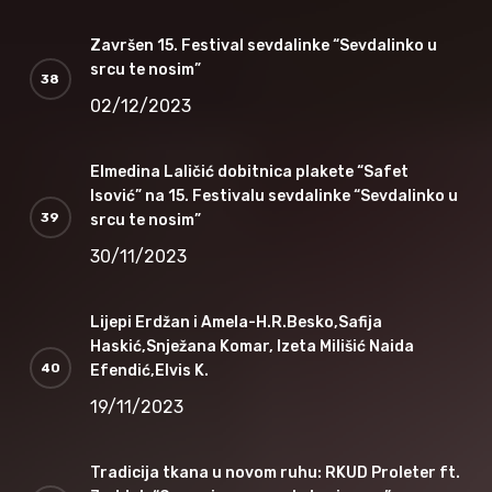
Završen 15. Festival sevdalinke “Sevdalinko u
srcu te nosim”
02/12/2023
Elmedina Laličić dobitnica plakete “Safet
Isović” na 15. Festivalu sevdalinke “Sevdalinko u
srcu te nosim”
30/11/2023
Lijepi Erdžan i Amela-H.R.Besko,Safija
Haskić,Snježana Komar, Izeta Milišić Naida
Efendić,Elvis K.
19/11/2023
Tradicija tkana u novom ruhu: RKUD Proleter ft.