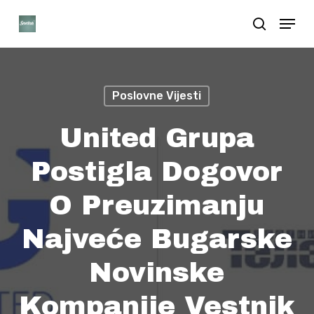
Skip
Menu
search
to
Close
main
Menu
content
Poslovne Vijesti
United Grupa
Postigla Dogovor
O Preuzimanju
Najveće Bugarske
Novinske
Kompanije Vestnik