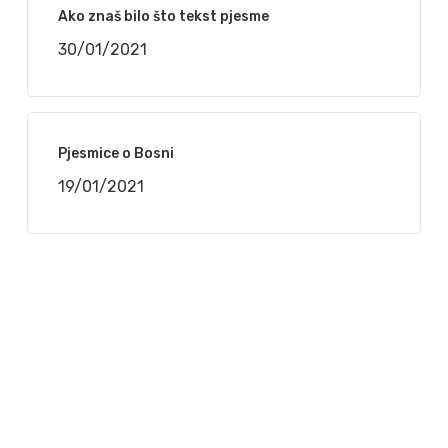
Ako znaš bilo što tekst pjesme
30/01/2021
Pjesmice o Bosni
19/01/2021