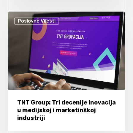
Poslovne Vijesti
TNT Group: Tri decenije inovacija
u medijskoj i marketinškoj
industriji