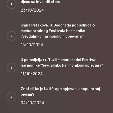
djecu sa invaliditetom
23/10/2024
Ivana Petaković iz Beograda pobjednica 6.
međunarodnog Festivala harmonike
„Sevdalinko harmonikom opjevana“
15/10/2024
U ponedjeljak u Tuzli međunarodni Festival
harmonike “Sevdalinko harmonikom opjevana”
11/10/2024
Znate li ko je Latif-aga opjevan u popularnoj
pjesmi?
04/10/2024