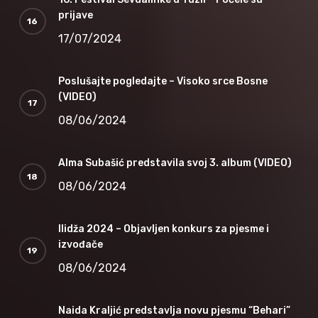
prijave
17/07/2024
Poslušajte pogledajte – Visoko srce Bosne
(VIDEO)
08/06/2024
Alma Subašić predstavila svoj 3. album (VIDEO)
08/06/2024
Ilidža 2024 – Objavljen konkurs za pjesme i
izvođače
08/06/2024
Naida Kraljić predstavlja novu pjesmu “Behari”