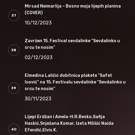
Mirsad Neimarlija – Bosno moja lijepih planina
(COVER)
10/12/2023
Završen 15. Festival sevdalinke “Sevdalinko u
srcu te nosim”
02/12/2023
Elmedina Laličić dobitnica plakete “Safet
Isović” na 15. Festivalu sevdalinke “Sevdalinko u
srcu te nosim”
30/11/2023
Lijepi Erdžan i Amela-H.R.Besko,Safija
Haskić,Snježana Komar, Izeta Milišić Naida
Efendić,Elvis K.