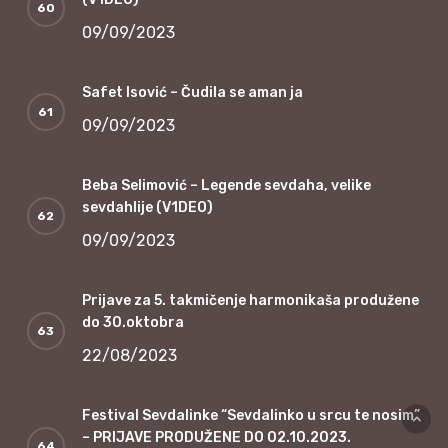
09/09/2023
Safet Isović – Čudila se aman ja
09/09/2023
Beba Selimović – Legende sevdaha, velike
sevdahlije (V1DEO)
09/09/2023
Prijave za 5. takmičenje harmonikaša produžene
do 30.oktobra
22/08/2023
Festival Sevdalinke “Sevdalinko u srcu te nosim”
– PRIJAVE PRODUŽENE DO 02.10.2023.