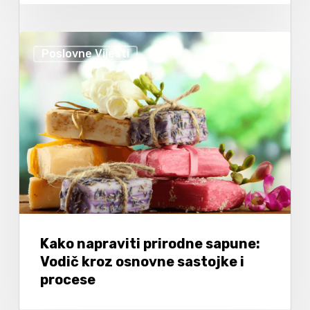
Poslovne Vijesti
Kako napraviti prirodne sapune:
Vodič kroz osnovne sastojke i
procese