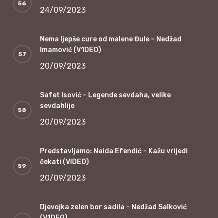
24/09/2023
Nema ljepše cure od malene Đule – Nedžad
Imamović (V1DEO)
20/09/2023
Safet Isović – Legende sevdaha, velike
sevdahlije
20/09/2023
Predstavljamo: Naida Efendić – Kažu vrijedi
čekati (VIDEO)
20/09/2023
Djevojka zelen bor sadila – Nedžad Salković
(V1DEO)