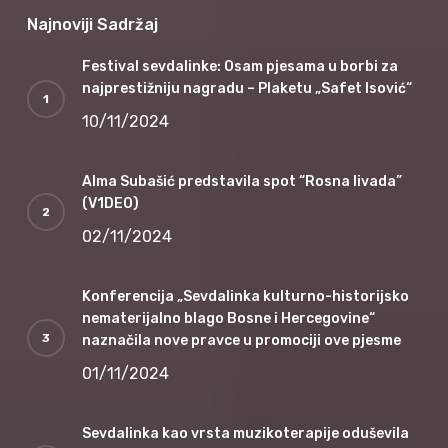
Najnoviji Sadržaj
Festival sevdalinke: Osam pjesama u borbi za
najprestižniju nagradu – Plaketu „Safet Isović“
10/11/2024
Alma Subašić predstavila spot “Rosna livada”
(V1DEO)
02/11/2024
Konferencija „Sevdalinka kulturno-historijsko
nematerijalno blago Bosne i Hercegovine“
naznačila nove pravce u promociji ove pjesme
01/11/2024
Sevdalinka kao vrsta muzikoterapije oduševila