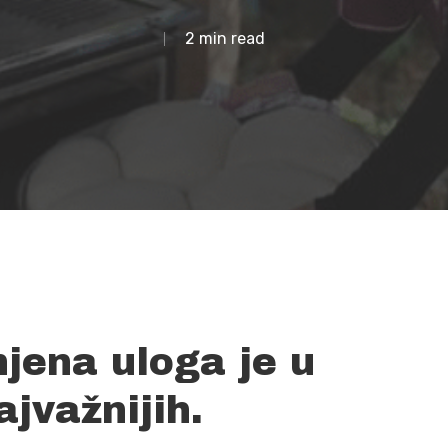
2 min read
njena uloga je u
ajvažnijih.