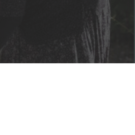
Nedžad Imamović – Nema ljepše cure od
malene Đule (VIDEO)
09/05/2021
Džihad Polić obradio zaboravljenu pjesmu –
BUTUM TUZLA JEDNU KOZU MUZLA
07/05/2021
Jasmin Burek – Ašik osta na te oči (VIDEO)
03/05/2021
Nusreta Kobić – Moj dilbere (VIDEO)
25/04/2021