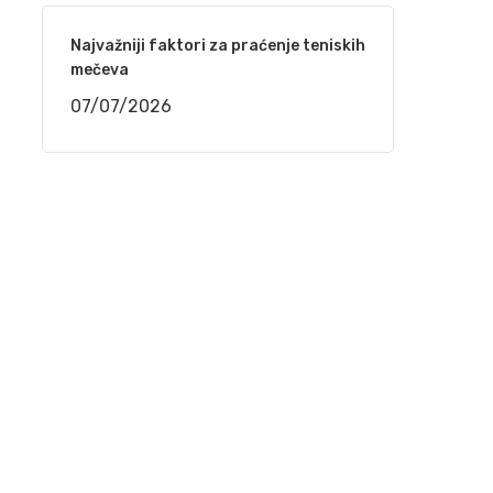
(VIDEO)
Najvažniji faktori za praćenje teniskih
29/03/2021
mečeva
07/07/2026
Mostar – Održan 2. festival sevdalinke
25/03/2021
Behka i Ljuca – Ima i’ jada ko kad akšam pada
22/03/2021
Kenan Mačković i Muzička omladina Bihać –
Kiša pada, trava raste
17/03/2021
Jedinstveni softver donosi proizvođačima
ogromne uštede u svim procesima od