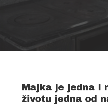
Majka je jedna i 
Hit enter to search or ESC to close
životu jedna od n