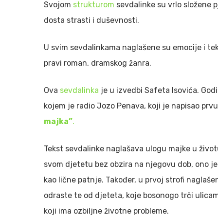
Svojom
strukturom
sevdalinke su vrlo složene p
dosta strasti i duševnosti.
U svim sevdalinkama naglašene su emocije i tek
pravi roman, dramskog žanra.
Ova
sevdalinka
je u izvedbi Safeta Isovića. Godi
kojem je radio Jozo Penava, koji je napisao prv
majka”
.
Tekst sevdalinke naglašava ulogu majke u život
svom djetetu bez obzira na njegovu dob, ono je 
kao lične patnje. Također, u prvoj strofi naglaš
odraste te od djeteta, koje bosonogo trči ulicam
koji ima ozbiljne životne probleme.