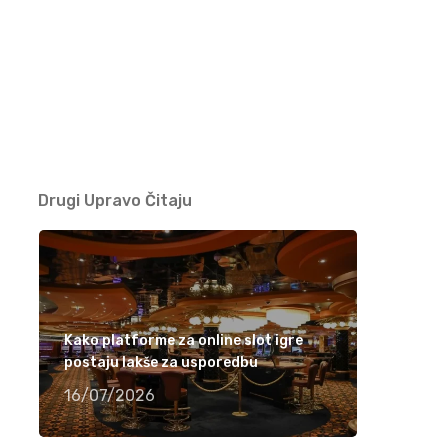
Ramiza Milkunić – Sanak me mori (VIDEO)
15/04/2021
Damir Imamović nominiran u dvije kategorije
za nagradu Songlines
12/04/2021
Drugi Upravo Čitaju
Meho Puzić – 72 dana (VIDEO)
05/04/2021
Fahrudin Bajrić – Oj djevojko pod brdom
Kako platforme za online slot igre
(VIDEO)
postaju lakše za usporedbu
01/04/2021
16/07/2026
Nedžad Imamović – Godine su prolazile