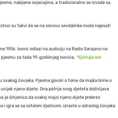
jesme, nabijene osjećajima, a tradicionalno se izvode sa
stovi su takvi da se na osnovu sevdalinke može napisati
ne 1956. Isović odlazi na audiciju na Radio Sarajevo na
u pjesmu za tada 19-godišnjeg Isovića,
“Sjetuje me
u svakog čovjeka. Pjesma govori o tome da majka brine o
uvijek njeno dijete. Ona patnje svog djeteta doživljava
ena je činjenica da svakoj majci njeno dijete prebrzo
a i igra se sa ostalom dječicom, izraste u odraslog čovjeka