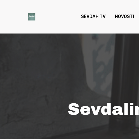
Skip
to
SEVDAH TV
NOVOSTI
main
content
Sevdali