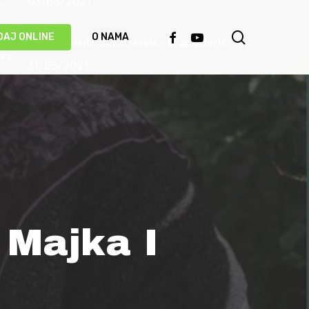
03/06/2021
search
FACEBOOK
YOUTUBE
DAJ ONLINE
O NAMA
Priča o pjesmi: Safet Isović – Braća Morić
31/05/2021
Ismet Polovina u duhu najboljih sevdalinki
predstavio novu pjesmu “Kažu vrijedi čekati”
(VIDEO)
20/05/2021
Behka i Ljuca – Čivija je čivija (VIDEO)
17/05/2021
 Majka I
Damir Imamović proglašen najboljim
umjetnikom Evrope!
14/05/2021