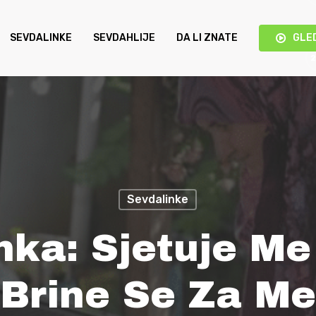
SEVDALINKE
SEVDAHLIJE
DA LI ZNATE
GLE
Sevdalinke
nka: Sjetuje Me
Brine Se Za Me