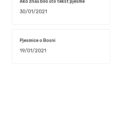
Ako znaš bilo što tekst pjesme
16/12/2020
30/01/2021
Nedžad Salković – Jesi li čula dušo
12/11/2020
Pjesmice o Bosni
19/01/2021
Safet Kafedžić – Jedan od najvećih sevdalija
koji je nepravedno zapostavljen
30/08/2020
Jovica Petković – Legende sevdaha na
Sevdah TV
30/08/2020
Husein Kurtagić – Legende sevdaha na
Sevdah TV