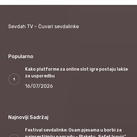
Sevdah TV – Čuvari sevdalinke
Popularno
Kako platforme za online slot igre postaju lakše
za usporedbu
16/07/2026
Najnoviji Sadržaj
Festival sevdalinke: Osam pjesama u borbi za
najprestižniju nagradu – Plaketu „Safet Isović“