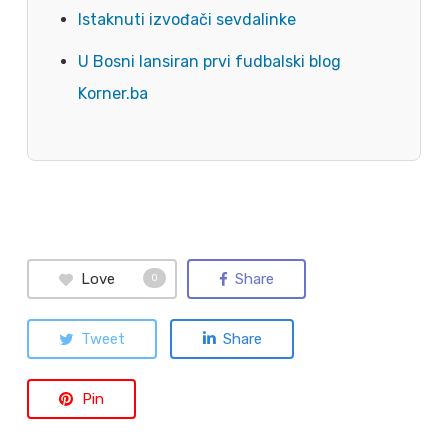
Istaknuti izvođači sevdalinke
U Bosni lansiran prvi fudbalski blog
Korner.ba
Love
Share
0
Tweet
Share
Pin