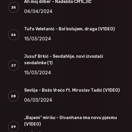
Ah moj dilber – Nadežda CM1LJIĆ
04/04/2024
Tufo Veletanić – Bol bolujem, draga (V1DEO)
15/03/2024
Jusuf Brkić – Sevdahlije, novi izvođači
sevdalinke (1)
15/03/2024
Sevlija – Božo Vrećo ft. Miroslav Tadić (V1DEO)
06/03/2024
„Bajami“ mirišu – Divanhana ima novu pjesmu
(V1DEO)