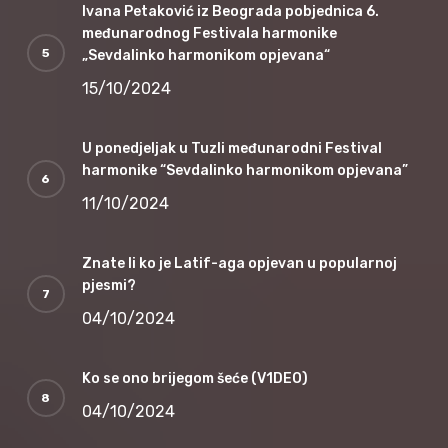
Ivana Petaković iz Beograda pobjednica 6.
međunarodnog Festivala harmonike
„Sevdalinko harmonikom opjevana“
15/10/2024
U ponedjeljak u Tuzli međunarodni Festival
harmonike “Sevdalinko harmonikom opjevana”
11/10/2024
Znate li ko je Latif-aga opjevan u popularnoj
pjesmi?
04/10/2024
Ko se ono brijegom šeće (V1DEO)
04/10/2024