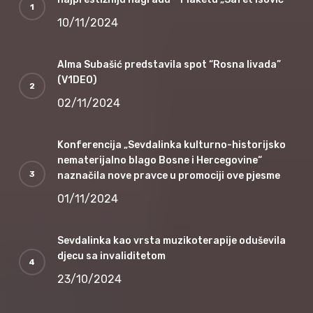
10/11/2024
Alma Subašić predstavila spot “Rosna livada”
(V1DEO)
02/11/2024
Konferencija „Sevdalinka kulturno-historijsko
nematerijalno blago Bosne i Hercegovine“
naznačila nove pravce u promociji ove pjesme
01/11/2024
Sevdalinka kao vrsta muzikoterapije oduševila
djecu sa invaliditetom
23/10/2024