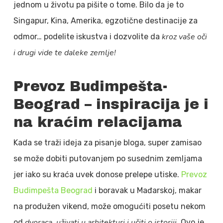
jednom u životu pa pišite o tome. Bilo da je to
Singapur, Kina, Amerika, egzotične destinacije za
kroz vaše oči
odmor… podelite iskustva i dozvolite da
i drugi vide te daleke zemlje!
Prevoz Budimpešta-
Beograd – inspiracija je i
na kraćim relacijama
Kada se traži ideja za pisanje bloga, super zamisao
se može dobiti putovanjem po susednim zemljama
jer iako su kraća uvek donose prelepe utiske.
Prevoz
Budimpešta Beograd
i boravak u Mađarskoj, makar
na produžen vikend, može omogućiti posetu nekom
dvoraca, uživati u arhitekturi i učiti o istoriji
od
. Ovo je