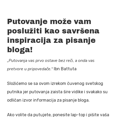
Putovanje može vam
poslužiti kao savršena
inspiracija za pisanje
bloga!
„Putovanja vas prvo ostave bez reči, a onda vas
pretvore u pripovedače.“
Ibn Battuta
Složićemo se sa ovom izrekom čuvenog svetskog
putnika jer putovanja zaista šire vidike i svakako su
odličan izvor informacija za pisanje bloga.
Ako volite da putujete, ponesite lap-top i pišite vaša