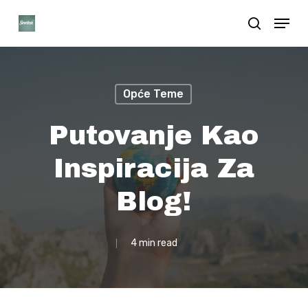
Skip
Menu
search
to
Close
main
Menu
content
Opće Teme
Putovanje Kao
Inspiracija Za
Blog!
4 min read