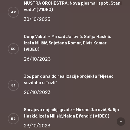
MUSTRA ORCHESTRA: Nova pjesma i spot „Stani
vodo“ (V1DEO)
30/10/2023
Donji Vakuf – Mirsad Jarović, Safija Haskić,
Izeta Milišić,Snježana Komar, Elvis Komar
(VIDEO)
26/10/2023
Još par dana do realizacije projekta “Mjesec
sevdaha u Tuzli”
26/10/2023
Sarajevo najmiliji grade – Mirsad Jarović,Safija
Haskić,Izeta Milišić,Naida Efendić (V1DEO)
23/10/2023