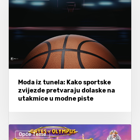
Moda iz tunela: Kako sportske
zvijezde pretvaraju dolaske na
utakmice u modne piste
Opće Teme