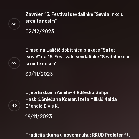
Završen 15. Festival sevdalinke “Sevdalinko u
srcu te nosim”
02/12/2023
Elmedina Laličić dobitnica plakete “Safet
Isović” na 15. Festivalu sevdalinke “Sevdalinko u
srcu te nosim”
30/11/2023
Lijepi Erdžan i Amela-H.R.Besko,Safija
Haskić,Snježana Komar, Izeta Milišić Naida
Efendić,Elvis K.
19/11/2023
Tradicija tkana u novom ruhu: RKUD Proleter ft.