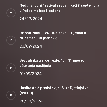
Međunarodni festival sevdalinke 29. septembra
u Potocima kod Mostara
24/09/2024
Džihad Polić i GVA “Tuzlanke” – Pjesma o
Muhamedu Mujkanoviću
23/09/2024
Sevdalinka u srcu Tuzle: 10. i 11. mjesec
očuvanja naslijeđa
10/09/2024
Hasiba Agić predstavlja ‘Slike Djetinjstva’
(V1DEO)
28/08/2024