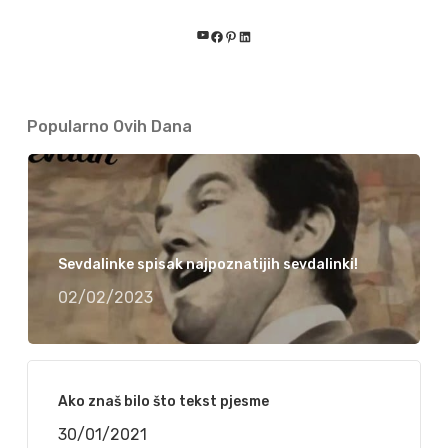
YouTube
Facebook
Pinterest
LinkedIn
Popularno Ovih Dana
Sevdalinke spisak najpoznatijih sevdalinki!
02/02/2023
Ako znaš bilo što tekst pjesme
30/01/2021