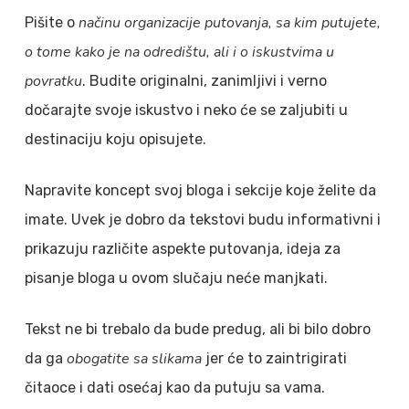
načinu organizacije putovanja, sa kim putujete,
Pišite o
o tome kako je na odredištu, ali i o iskustvima u
povratku
. Budite originalni, zanimljivi i verno
dočarajte svoje iskustvo i neko će se zaljubiti u
destinaciju koju opisujete.
Napravite koncept svoj bloga i sekcije koje želite da
imate. Uvek je dobro da tekstovi budu informativni i
prikazuju različite aspekte putovanja, ideja za
pisanje bloga u ovom slučaju neće manjkati.
Tekst ne bi trebalo da bude predug, ali bi bilo dobro
obogatite sa slikama
da ga
jer će to zaintrigirati
čitaoce i dati osećaj kao da putuju sa vama.