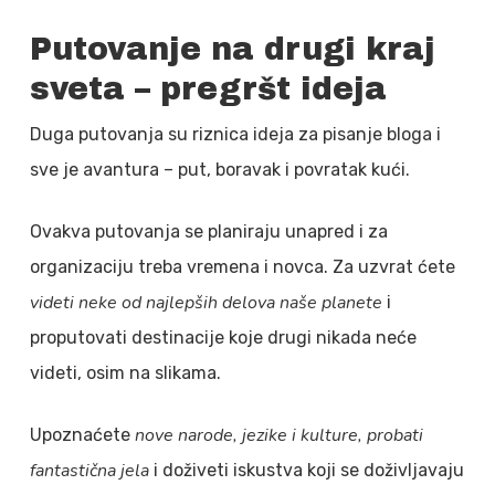
Putovanje na drugi kraj
sveta – pregršt ideja
Duga putovanja su riznica ideja za pisanje bloga i
sve je avantura – put, boravak i povratak kući.
Ovakva putovanja se planiraju unapred i za
organizaciju treba vremena i novca. Za uzvrat ćete
videti neke od najlepših delova naše planete
i
proputovati destinacije koje drugi nikada neće
videti, osim na slikama.
nove narode, jezike i kulture, probati
Upoznaćete
fantastična jela
i doživeti iskustva koji se doživljavaju