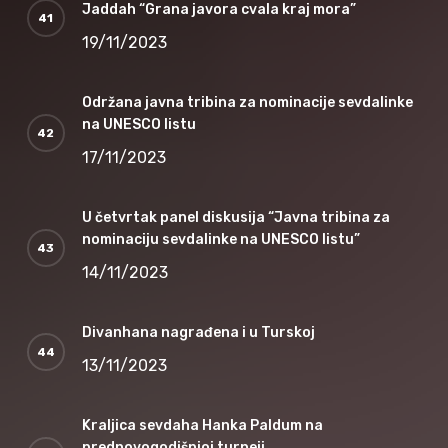
Jaddah “Grana javora cvala kraj mora”
19/11/2023
Održana javna tribina za nominacije sevdalinke
na UNESCO listu
17/11/2023
U četvrtak panel diskusija “Javna tribina za
nominaciju sevdalinke na UNESCO listu”
14/11/2023
Divanhana nagrađena i u Turskoj
13/11/2023
Kraljica sevdaha Hanka Paldum na
prednovogodišnjoj turneji