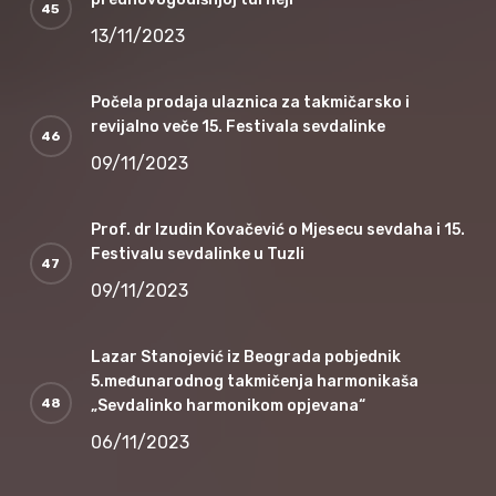
13/11/2023
Počela prodaja ulaznica za takmičarsko i
revijalno veče 15. Festivala sevdalinke
09/11/2023
Prof. dr Izudin Kovačević o Mjesecu sevdaha i 15.
Festivalu sevdalinke u Tuzli
09/11/2023
Lazar Stanojević iz Beograda pobjednik
5.međunarodnog takmičenja harmonikaša
„Sevdalinko harmonikom opjevana“
06/11/2023