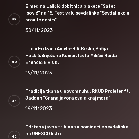
Elmedina Laličić dobitnica plakete “Safet
Isović” na 15. Festivalu sevdalinke “Sevdalinko u
srcu te nosim”
30/11/2023
Lijepi Erdžan i Amela-H.R.Besko,Safija
Haskić,Snježana Komar, Izeta Milišić Naida
Efendić,Elvis K.
19/11/2023
Tradicija tkana u novom ruhu: RKUD Proleter ft.
Jaddah “Grana javora cvala kraj mora”
19/11/2023
Održana javna tribina za nominacije sevdalinke
na UNESCO listu