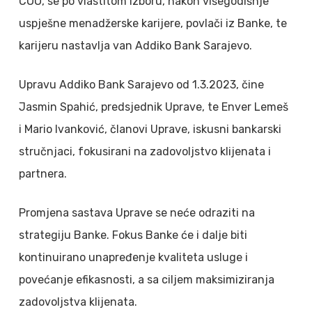
COO, se po vlastitom izboru,
n
akon
višegodišnje
uspješne menadžerske karijere, povlači iz Banke, te
karijeru nastavlja van Addiko Bank Sarajevo
.
Upravu Addiko Bank Sarajevo od 1.3.2023, čine
Jasmin Spahić, predsjednik Uprave, te Enver Lemeš
i Mario Ivanković, članovi Uprave, iskusni bankarski
stručnjaci, fokusirani na zadovoljstvo klijenata i
partnera.
Promjena sastava Uprave se neće odraziti na
strategiju Banke. Fokus Banke će i dalje biti
kontinuirano unapređenje kvaliteta usluge i
povećanje efikasnosti, a sa ciljem maksimiziranja
zadovoljstva klijenata.