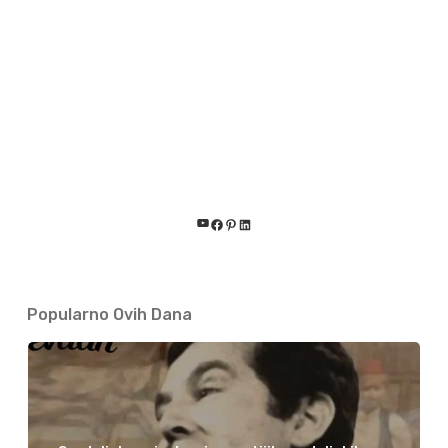
YouTube
Facebook
Pinterest
LinkedIn
Popularno Ovih Dana