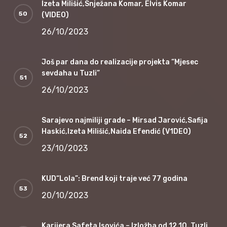
Izeta Milišić,Snježana Komar, Elvis Komar
(VIDEO)
26/10/2023
Još par dana do realizacije projekta “Mjesec
sevdaha u Tuzli”
26/10/2023
Sarajevo najmiliji grade – Mirsad Jarović,Safija
Haskić,Izeta Milišić,Naida Efendić (V1DEO)
23/10/2023
KUD“Lola”: Brend koji traje već 77 godina
20/10/2023
Karijera Safeta Isovića – Izložba od 12.10. Tuzli