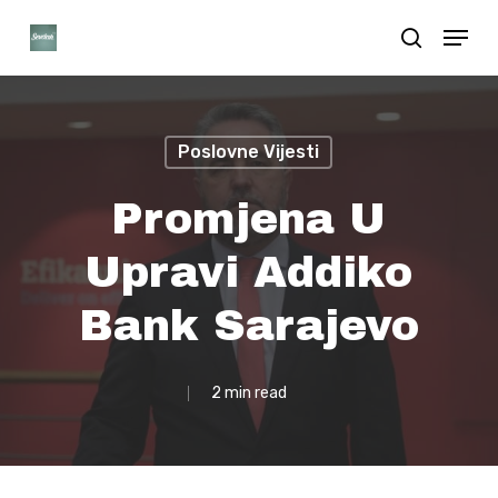
Skip
Menu
search
to
Close
main
Menu
content
Poslovne Vijesti
Promjena U
Upravi Addiko
Bank Sarajevo
2 min read