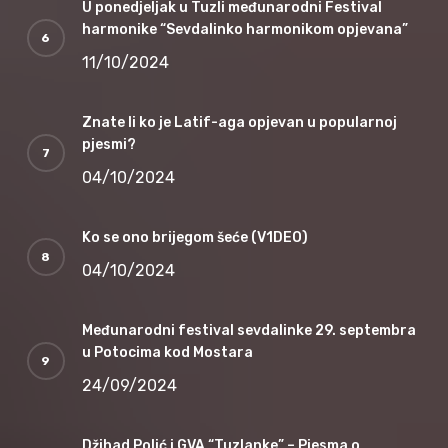
U ponedjeljak u Tuzli međunarodni Festival
harmonike “Sevdalinko harmonikom opjevana”
11/10/2024
Znate li ko je Latif-aga opjevan u popularnoj
pjesmi?
04/10/2024
Ko se ono brijegom šeće (V1DEO)
04/10/2024
Međunarodni festival sevdalinke 29. septembra
u Potocima kod Mostara
24/09/2024
Džihad Polić i GVA “Tuzlanke” – Pjesma o