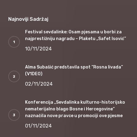
Najnoviji Sadržaj
Festival sevdalinke: Osam pjesama u borbi za
najprestižniju nagradu – Plaketu „Safet Isović“
10/11/2024
Alma Subašić predstavila spot “Rosna livada”
(V1DEO)
02/11/2024
Konferencija „Sevdalinka kulturno-historijsko
nematerijalno blago Bosne i Hercegovine“
naznačila nove pravce u promociji ove pjesme
01/11/2024