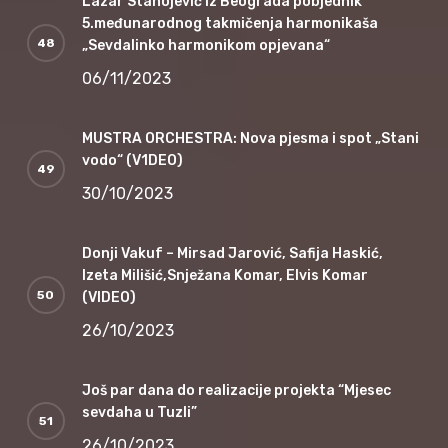
Lazar Stanojević iz Beograda pobjednik
5.međunarodnog takmičenja harmonikaša
„Sevdalinko harmonikom opjevana“
06/11/2023
MUSTRA ORCHESTRA: Nova pjesma i spot „Stani
vodo“ (V1DEO)
30/10/2023
Donji Vakuf – Mirsad Jarović, Safija Haskić,
Izeta Milišić,Snježana Komar, Elvis Komar
(VIDEO)
26/10/2023
Još par dana do realizacije projekta “Mjesec
sevdaha u Tuzli”
26/10/2023