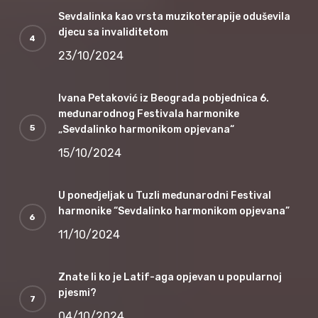
Sevdalinka kao vrsta muzikoterapije oduševila
djecu sa invaliditetom
23/10/2024
Ivana Petaković iz Beograda pobjednica 6.
međunarodnog Festivala harmonike
„Sevdalinko harmonikom opjevana“
15/10/2024
U ponedjeljak u Tuzli međunarodni Festival
harmonike “Sevdalinko harmonikom opjevana”
11/10/2024
Znate li ko je Latif-aga opjevan u popularnoj
pjesmi?
04/10/2024