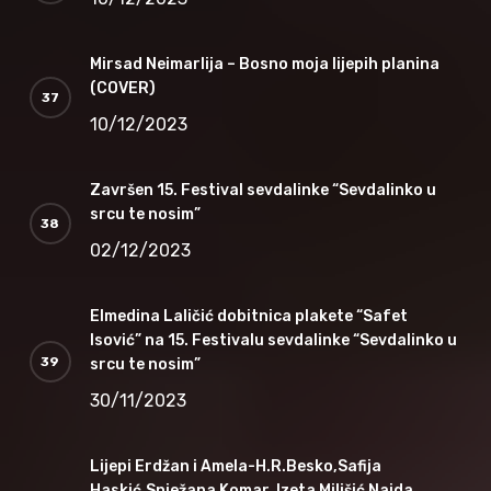
Mirsad Neimarlija – Bosno moja lijepih planina
(COVER)
10/12/2023
Završen 15. Festival sevdalinke “Sevdalinko u
srcu te nosim”
02/12/2023
Elmedina Laličić dobitnica plakete “Safet
Isović” na 15. Festivalu sevdalinke “Sevdalinko u
srcu te nosim”
30/11/2023
Lijepi Erdžan i Amela-H.R.Besko,Safija
Haskić,Snježana Komar, Izeta Milišić Naida