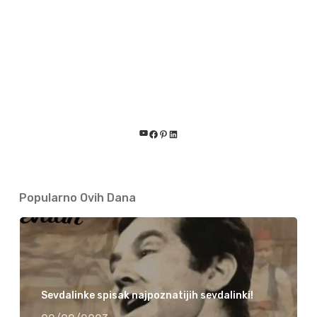
YouTube
Facebook
Pinterest
LinkedIn
Popularno Ovih Dana
Sevdalinke spisak najpoznatijih sevdalinki!