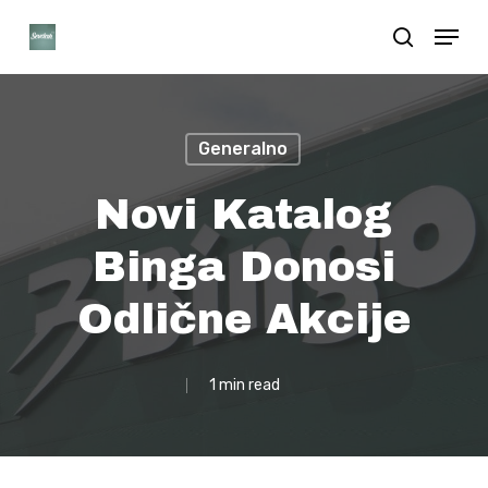
Skip
Menu
search
to
Close
main
Menu
content
Generalno
Novi Katalog
Binga Donosi
Odlične Akcije
1 min read