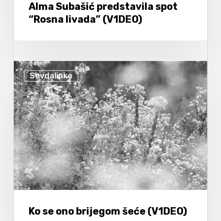
Alma Subašić predstavila spot
“Rosna livada” (V1DEO)
Sevdalinke
Ko se ono brijegom šeće (V1DEO)