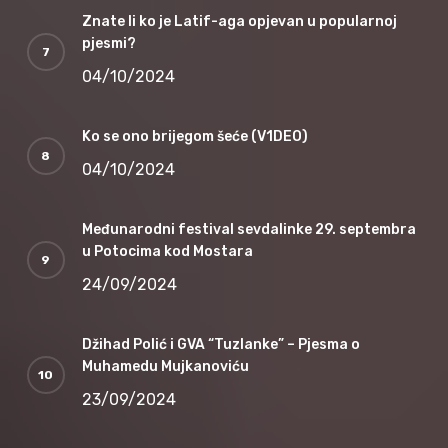
Znate li ko je Latif-aga opjevan u popularnoj
pjesmi?
04/10/2024
Ko se ono brijegom šeće (V1DEO)
04/10/2024
Međunarodni festival sevdalinke 29. septembra
u Potocima kod Mostara
24/09/2024
Džihad Polić i GVA “Tuzlanke” – Pjesma o
Muhamedu Mujkanoviću
23/09/2024