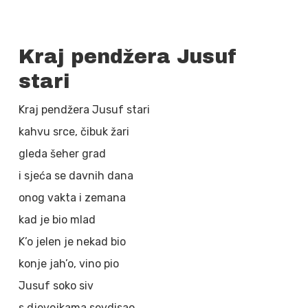
Kraj pendžera Jusuf
stari
Kraj pendžera Jusuf stari
kahvu srce, čibuk žari
gleda šeher grad
i sjeća se davnih dana
onog vakta i zemana
kad je bio mlad
K’o jelen je nekad bio
konje jah’o, vino pio
Jusuf soko siv
s djevojkama sevdisao