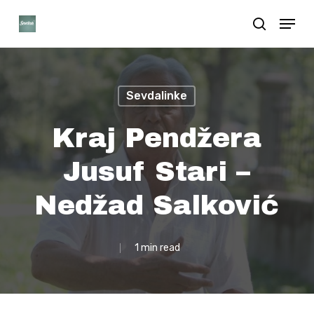
Skip
Menu
search
to
Close
main
Menu
content
Sevdalinke
Kraj Pendžera
Jusuf Stari –
Nedžad Salković
1 min read