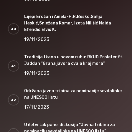
Lijepi Erdžan i Amela-H.R.Besko,Safija
Haskić,Snježana Komar, Izeta Milišić Naida
Efendić,Elvis K.
19/11/2023
Tradicija tkana u novom ruhu: RKUD Proleter ft.
Jaddah “Grana javora cvala kraj mora”
19/11/2023
Održana javna tribina za nominacije sevdalinke
na UNESCO listu
17/11/2023
U četvrtak panel diskusija “Javna tribina za
nominaciju sevdalinke na UNESCO listu”