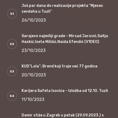
Još par dana do realizacije projekta “Mjesec
sevdaha u Tuzli”
26/10/2023
Sarajevo najmiliji grade – Mirsad Jarović,Safija
Haskić,Izeta Milišić,Naida Efendić (V1DEO)
23/10/2023
KUD“Lola”: Brend koji traje već 77 godina
20/10/2023
Karijera Safeta Isovića – Izložba od 12.10. Tuzli
11/10/2023
Damir stiže u Zagreb u petak (29.09.2023.) s