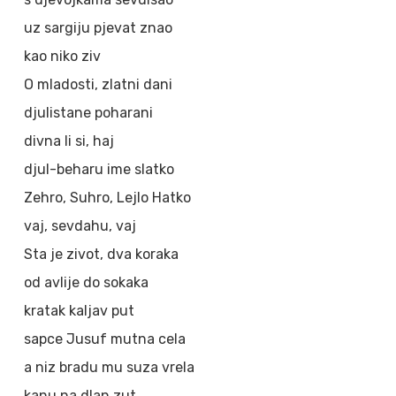
uz sargiju pjevat znao
kao niko ziv
O mladosti, zlatni dani
djulistane poharani
divna li si, haj
djul-beharu ime slatko
Zehro, Suhro, Lejlo Hatko
vaj, sevdahu, vaj
Sta je zivot, dva koraka
od avlije do sokaka
kratak kaljav put
sapce Jusuf mutna cela
a niz bradu mu suza vrela
kanu na dlan zut