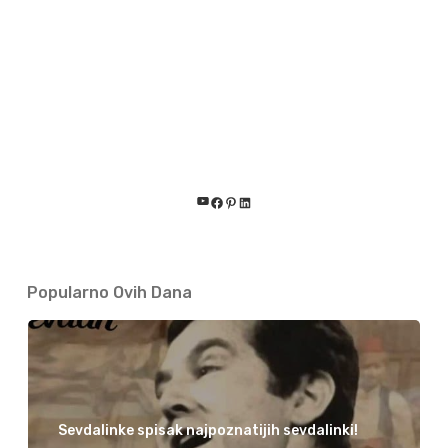
YouTube
Facebook
Pinterest
LinkedIn
Popularno Ovih Dana
Sevdalinke spisak najpoznatijih sevdalinki!