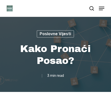
Skip
Menu
search
to
Close
main
Menu
content
Poslovne Vijesti
Kako Pronaći
Posao?
3 min read