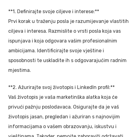
**1. Definirajte svoje ciljeve i interese:**
Prvi korak u traženju posla je razumijevanje vlastitih
ciljeva i interesa. Razmislite o vrsti posla koja vas
ispunjava i koja odgovara vašim profesionalnim
ambicijama. Identificirajte svoje vještine i
sposobnosti te uskladite ih s odgovarajućim radnim
mjestima.
**2. Ažurirajte svoj životopis i LinkedIn profil:**
Vaš životopis je vaša marketinška alatka koja će
privući pažnju poslodavaca. Osigurajte da je vaš
životopis jasan, pregledan i ažuriran s najnovijim
informacijama o vašem obrazovanju, iskustvu i
vještinama. Također, nemojte zaboraviti održavati