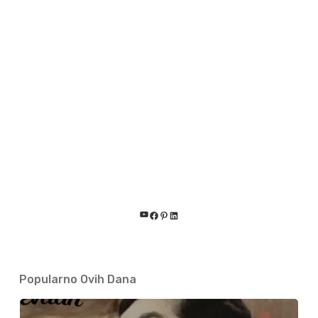
YouTube
Facebook
Pinterest
LinkedIn
Popularno Ovih Dana