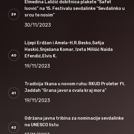
Elmedina Laličić dobitnica plakete “Safet
Isović” na 15. Festivalu sevdalinke “Sevdalinko u
srcu te nosim”
30/11/2023
Lijepi Erdžan i Amela-H.R.Besko,Safija
Haskić,Snježana Komar, Izeta Milišić Naida
Efendić,Elvis K.
19/11/2023
Tradicija tkana u novom ruhu: RKUD Proleter ft.
Jaddah “Grana javora cvala kraj mora”
19/11/2023
Održana javna tribina za nominacije sevdalinke
na UNESCO listu