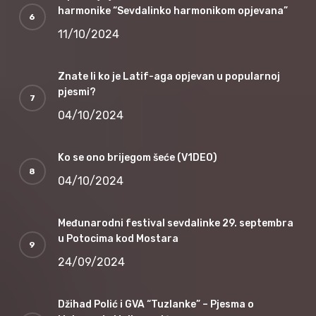
harmonike “Sevdalinko harmonikom opjevana”
11/10/2024
Znate li ko je Latif-aga opjevan u popularnoj
pjesmi?
04/10/2024
Ko se ono brijegom šeće (V1DEO)
04/10/2024
Međunarodni festival sevdalinke 29. septembra
u Potocima kod Mostara
24/09/2024
Džihad Polić i GVA “Tuzlanke” – Pjesma o