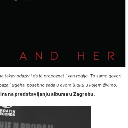
 takav odaziv i da je prepoznat i van regije. To samo govori
e oaza i utjeha, posebno sada u ovom ludilu u kojem živimo.
Amira na predstavljanju albuma u Zagrebu.