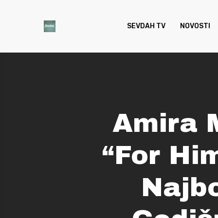
Skip
to
SEVDAH TV
NOVOSTI
main
content
Amira 
“For Hi
Najb