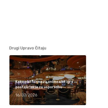
Ramiza Milkunić – Sanak me mori (VIDEO)
15/04/2021
Damir Imamović nominiran u dvije kategorije
za nagradu Songlines
12/04/2021
Drugi Upravo Čitaju
Meho Puzić – 72 dana (VIDEO)
05/04/2021
Fahrudin Bajrić – Oj djevojko pod brdom
Kako platforme za online slot igre
(VIDEO)
postaju lakše za usporedbu
01/04/2021
16/07/2026
Nedžad Imamović – Godine su prolazile