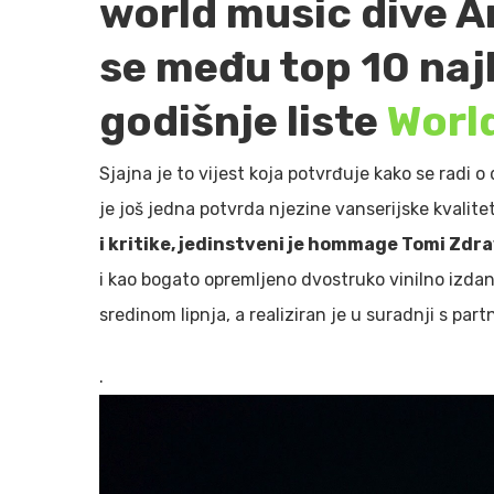
world music dive 
se među top 10 naj
godišnje liste
Worl
Sjajna je to vijest koja potvrđuje kako se radi o
je još jedna potvrda njezine vanserijske kvalite
i kritike, jedinstveni je hommage Tomi Zdra
i kao bogato opremljeno dvostruko vinilno izdan
sredinom lipnja, a realiziran je u suradnji s pa
.