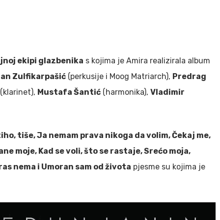
jnoj ekipi glazbenika
s kojima je Amira realizirala album
jan Zulfikarpašić
(perkusije i Moog Matriarch),
Predrag
(klarinet),
Mustafa Šantić
(harmonika),
Vladimir
iho, tiše, Ja nemam prava nikoga da volim, Čekaj me,
ane moje, Kad se voli, što se rastaje, Srećo moja,
eras nema i Umoran sam od života
pjesme su kojima je