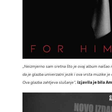
„Neizmjerno sam sretna što je ovaj album naišao na
da je glazba univerzalni jezik i ova vrsta muzike j
Ova glazba zahtjeva slušanje”
,
izjavila je bila 