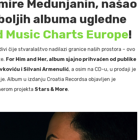
Amire Medunjanin, našao
boljih albuma ugledne
d Music Charts Europe
!
 divi čije stvaralaštvo nadilazi granice naših prostora – ovo
te.
For Him and Her, album sjajno prihvaćen od publike
vkoviću i Silvani Armenulić
, a osim na CD-u, u prodaji je
je. Album u izdanju Croatia Recordsa objavljen je
rtnerom projekta
Stars & More
.