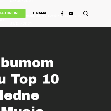
03/06/2021
search
FACEBOOK
YOUTUBE
DAJ ONLINE
O NAMA
Priča o pjesmi: Safet Isović – Braća Morić
31/05/2021
Ismet Polovina u duhu najboljih sevdalinki
predstavio novu pjesmu “Kažu vrijedi čekati”
(VIDEO)
20/05/2021
Albumom
Behka i Ljuca – Čivija je čivija (VIDEO)
u Top 10
17/05/2021
ledne
Damir Imamović proglašen najboljim
umjetnikom Evrope!
14/05/2021