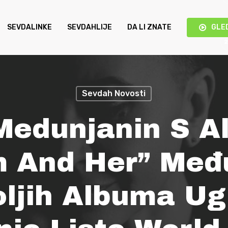
SEVDALINKE
SEVDAHLIJE
DA LI ZNATE
GLE
Sevdah Novosti
Medunjanin S 
m And Her” Međ
oljih Albuma Ug