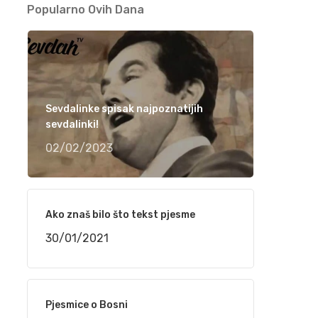
narudžbe do isporuke
Popularno Ovih Dana
24/02/2021
“TELEMACH CHILDREN SPEED CAMP 2021”
OD 1. DO 4. MARTA NA BJELAŠNICI
24/02/2021
Sevdalinke spisak najpoznatijih
sevdalinki!
02/02/2023
Srpski rečnik akcentovanih reči na
internetu, sajt „Akcenat“
16/02/2021
Ako znaš bilo što tekst pjesme
NaSigurno.com – najbolji on line poslovni
30/01/2021
imenik
16/02/2021
Pjesmice o Bosni
Silvana Armenulić – Težak život i trai