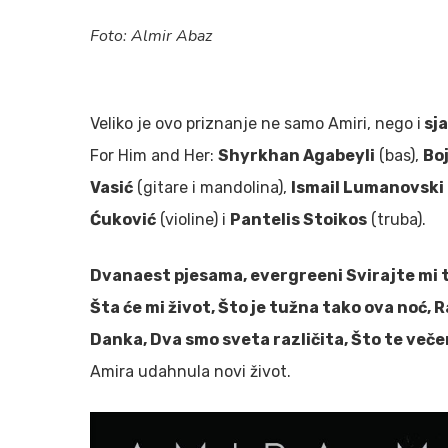
Foto: Almir Abaz
Veliko je ovo priznanje ne samo Amiri, nego i
sja
For Him and Her:
Shyrkhan Agabeyli
(bas),
Bo
Vasić
(gitare i mandolina),
Ismail Lumanovski
Ćuković
(violine) i
Pantelis Stoikos
(truba).
Dvanaest pjesama, evergreeni Svirajte mi t
Šta će mi život, Što je tužna tako ova noć, R
Danka, Dva smo sveta različita, Što te več
Amira udahnula novi život.