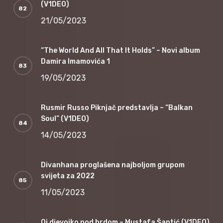
(V1DEO)
21/05/2023
“The World And All That It Holds” – Novi album
Damira Imamovića 1
19/05/2023
Rusmir Russo Piknjač predstavlja – “Balkan
Soul” (V1DEO)
14/05/2023
Divanhana proglašena najboljom grupom
svijeta za 2022
11/05/2023
Oj djevojko pod brdom – Mustafa Šantić (V1DEO)