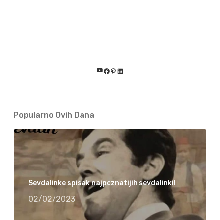
YouTube
Facebook
Pinterest
LinkedIn
Popularno Ovih Dana
Sevdalinke spisak najpoznatijih sevdalinki!
02/02/2023