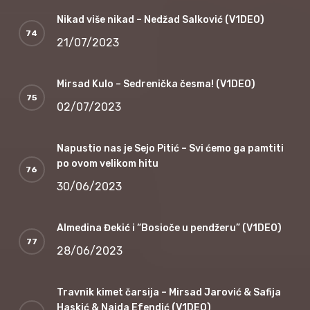
Nikad više nikad – Nedžad Salković (V1DEO)
21/07/2023
Mirsad Kulo – Sedrenička česma! (V1DEO)
02/07/2023
Napustio nas je Sejo Pitić – Svi ćemo ga pamtiti
po ovom velikom hitu
30/06/2023
Almedina Đekić i “Bosioče u pendžeru” (V1DEO)
28/06/2023
Travnik kimet čarsija – Mirsad Jarović & Safija
Haskić & Naida Efendić (V1DEO)