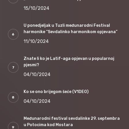
15/10/2024
U ponedjeljak u Tuzli međunarodni Festival
harmonike “Sevdalinko harmonikom opjevana”
11/10/2024
Znate li ko je Latif-aga opjevan u popularnoj
pjesmi?
04/10/2024
Ko se ono brijegom šeće (V1DEO)
04/10/2024
Međunarodni festival sevdalinke 29. septembra
u Potocima kod Mostara