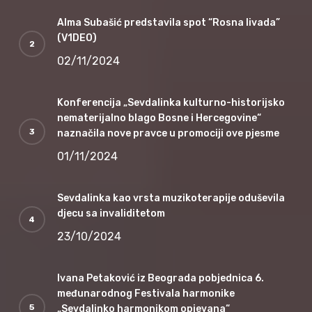
Alma Subašić predstavila spot “Rosna livada”
(V1DEO)
02/11/2024
Konferencija „Sevdalinka kulturno-historijsko
nematerijalno blago Bosne i Hercegovine“
naznačila nove pravce u promociji ove pjesme
01/11/2024
Sevdalinka kao vrsta muzikoterapije oduševila
djecu sa invaliditetom
23/10/2024
Ivana Petaković iz Beograda pobjednica 6.
međunarodnog Festivala harmonike
„Sevdalinko harmonikom opjevana“