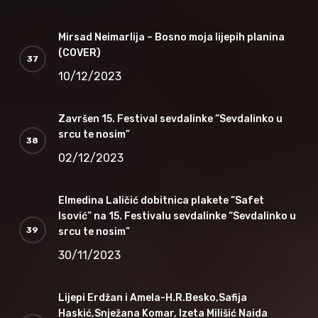
Mirsad Neimarlija – Bosno moja lijepih planina
(COVER)
10/12/2023
Završen 15. Festival sevdalinke “Sevdalinko u
srcu te nosim”
02/12/2023
Elmedina Laličić dobitnica plakete “Safet
Isović” na 15. Festivalu sevdalinke “Sevdalinko u
srcu te nosim”
30/11/2023
Lijepi Erdžan i Amela-H.R.Besko,Safija
Haskić,Snježana Komar, Izeta Milišić Naida