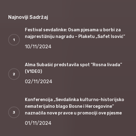
Najnoviji Sadržaj
Festival sevdalinke: Osam pjesama u borbi za
najprestižniju nagradu – Plaketu „Safet Isović“
10/11/2024
Alma Subašić predstavila spot “Rosna livada”
(V1DEO)
02/11/2024
Konferencija „Sevdalinka kulturno-historijsko
nematerijalno blago Bosne i Hercegovine“
naznačila nove pravce u promociji ove pjesme
01/11/2024