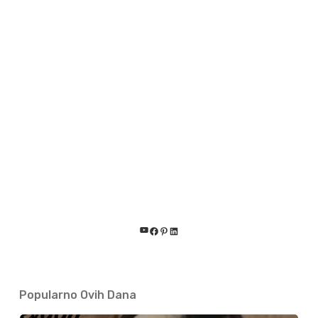
YouTube
Facebook
Pinterest
LinkedIn
Popularno Ovih Dana