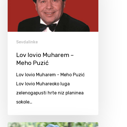
Sevdalinke
Lov lovio Muharem –
Meho Puzić
Lov lovio Muharem - Meho Puzić
Lov lovio Muhareoko luga
zelenogapusti hrte niz planinea
sokole…