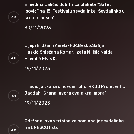
Elmedina Laličić dobitnica plakete “Safet
Isović” na 15. Festivalu sevdalinke “Sevdalinko u
srcu te nosim”
30/11/2023
Lijepi Erdžan i Amela-H.R.Besko,Safija
Haskić,Snježana Komar, Izeta Milišić Naida
Efendić,Elvis K.
19/11/2023
Tradicija tkana u novom ruhu: RKUD Proleter ft.
Jaddah “Grana javora cvala kraj mora”
19/11/2023
Održana javna tribina za nominacije sevdalinke
na UNESCO listu