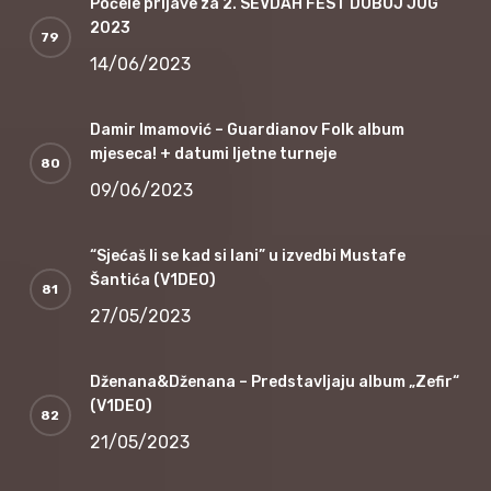
Počele prijave za 2. SEVDAH FEST DOBOJ JUG
2023
14/06/2023
Damir Imamović – Guardianov Folk album
mjeseca! + datumi ljetne turneje
09/06/2023
“Sjećaš li se kad si lani” u izvedbi Mustafe
Šantića (V1DEO)
27/05/2023
Dženana&Dženana – Predstavljaju album „Zefir“
(V1DEO)
21/05/2023