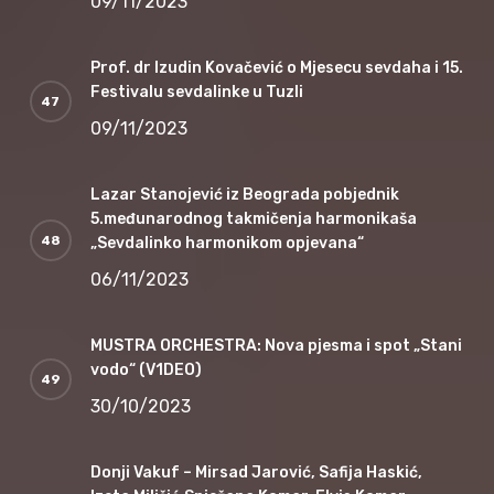
09/11/2023
Prof. dr Izudin Kovačević o Mjesecu sevdaha i 15.
Festivalu sevdalinke u Tuzli
09/11/2023
Lazar Stanojević iz Beograda pobjednik
5.međunarodnog takmičenja harmonikaša
„Sevdalinko harmonikom opjevana“
06/11/2023
MUSTRA ORCHESTRA: Nova pjesma i spot „Stani
vodo“ (V1DEO)
30/10/2023
Donji Vakuf – Mirsad Jarović, Safija Haskić,