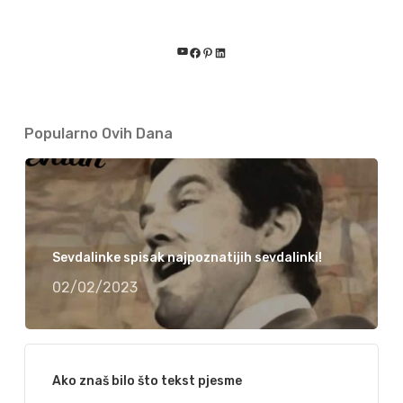
YouTube
Facebook
Pinterest
LinkedIn
Popularno Ovih Dana
Sevdalinke spisak najpoznatijih sevdalinki!
02/02/2023
Ako znaš bilo što tekst pjesme