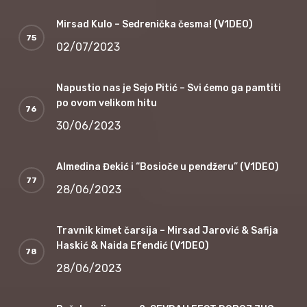
Mirsad Kulo – Sedrenička česma! (V1DEO)
02/07/2023
Napustio nas je Sejo Pitić – Svi ćemo ga pamtiti
po ovom velikom hitu
30/06/2023
Almedina Đekić i “Bosioče u pendžeru” (V1DEO)
28/06/2023
Travnik kimet čarsija – Mirsad Jarović & Safija
Haskić & Naida Efendić (V1DEO)
28/06/2023