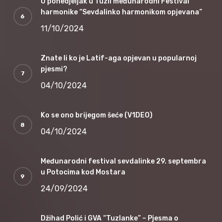
U ponedjeljak u Tuzli međunarodni Festival
harmonike “Sevdalinko harmonikom opjevana”
11/10/2024
Znate li ko je Latif-aga opjevan u popularnoj
pjesmi?
04/10/2024
Ko se ono brijegom šeće (V1DEO)
04/10/2024
Međunarodni festival sevdalinke 29. septembra
u Potocima kod Mostara
24/09/2024
Džihad Polić i GVA “Tuzlanke” – Pjesma o