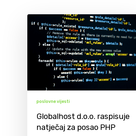
poslovne vijesti
Globalhost d.o.o. raspisuje
Hit enter to search or ESC to close
natječaj za posao PHP