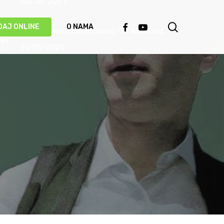
03/06/2021
search
FACEBOOK
YOUTUBE
DAJ ONLINE
O NAMA
Priča o pjesmi: Safet Isović – Braća Morić
31/05/2021
Ismet Polovina u duhu najboljih sevdalinki
predstavio novu pjesmu “Kažu vrijedi čekati”
(VIDEO)
20/05/2021
Behka i Ljuca – Čivija je čivija (VIDEO)
17/05/2021
Damir Imamović proglašen najboljim
umjetnikom Evrope!
14/05/2021