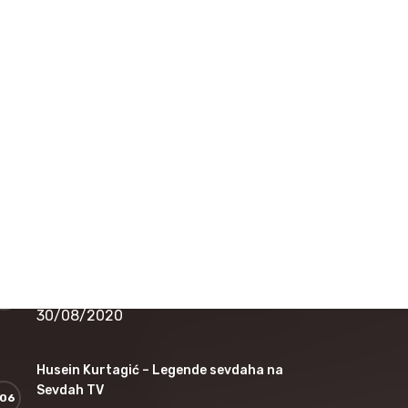
16/12/2020
Nedžad Salković – Jesi li čula dušo
12/11/2020
Safet Kafedžić – Jedan od najvećih sevdalija
koji je nepravedno zapostavljen
30/08/2020
Jovica Petković – Legende sevdaha na
Sevdah TV
30/08/2020
Husein Kurtagić – Legende sevdaha na
Sevdah TV