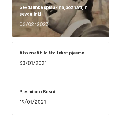
narudžbe do isporuke
Sevdalinke spisak najpoznatijih
24/02/2021
sevdalinki!
02/02/2023
“TELEMACH CHILDREN SPEED CAMP 2021”
OD 1. DO 4. MARTA NA BJELAŠNICI
24/02/2021
Ako znaš bilo što tekst pjesme
30/01/2021
Srpski rečnik akcentovanih reči na
internetu, sajt „Akcenat“
16/02/2021
Pjesmice o Bosni
NaSigurno.com – najbolji on line poslovni
19/01/2021
imenik
16/02/2021
Silvana Armenulić – Težak život i trai