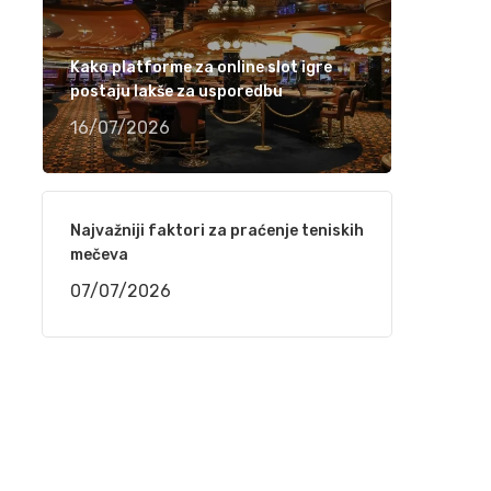
Ramiza Milkunić – Sanak me mori (VIDEO)
15/04/2021
Kako platforme za online slot igre
postaju lakše za usporedbu
Damir Imamović nominiran u dvije kategorije
16/07/2026
za nagradu Songlines
12/04/2021
Najvažniji faktori za praćenje teniskih
Meho Puzić – 72 dana (VIDEO)
mečeva
05/04/2021
07/07/2026
Fahrudin Bajrić – Oj djevojko pod brdom
(VIDEO)
01/04/2021
Nedžad Imamović – Godine su prolazile