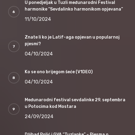
U ponedjeljak u Tuzli međunarodni Festival
harmonike “Sevdalinko harmonikom opjevana”
11/10/2024
Znate li ko je Latif-aga opjevan u popularnoj
pjesmi?
04/10/2024
Ko se ono brijegom šeće (V1DEO)
04/10/2024
Međunarodni festival sevdalinke 29. septembra
u Potocima kod Mostara
24/09/2024
Džihad Polić i GVA “Tuzlanke” – Pjesma o