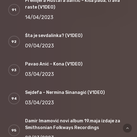
Premijera Mustafa Šantić – Kiša pada, trava
raste (V1DEO)
14/04/2023
Šta je sevdalinka? (V1DEO)
09/04/2023
Pavao Anić – Kona (V1DEO)
03/04/2023
Sejdefa – Nermina Sinanagić (V1DEO)
03/04/2023
Damir Imamović novi album 19.maja izdaje za
Smithsonian Folkways Recordings