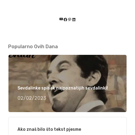
YouTube
Facebook
Pinterest
LinkedIn
Popularno Ovih Dana
Sevdalinke spisak najpoznatijih sevdalinki!
02/02/2023
Ako znaš bilo što tekst pjesme