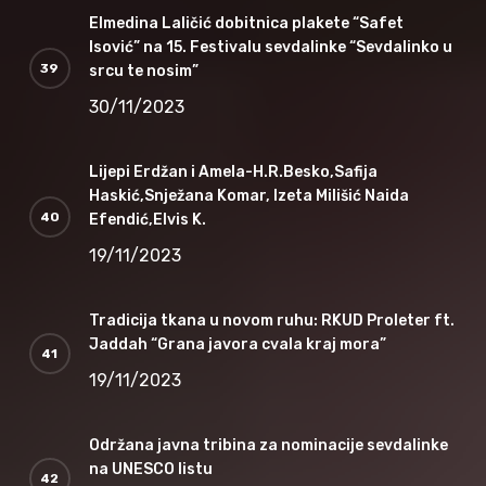
Elmedina Laličić dobitnica plakete “Safet
Isović” na 15. Festivalu sevdalinke “Sevdalinko u
srcu te nosim”
30/11/2023
Lijepi Erdžan i Amela-H.R.Besko,Safija
Haskić,Snježana Komar, Izeta Milišić Naida
Efendić,Elvis K.
19/11/2023
Tradicija tkana u novom ruhu: RKUD Proleter ft.
Jaddah “Grana javora cvala kraj mora”
19/11/2023
Održana javna tribina za nominacije sevdalinke
na UNESCO listu