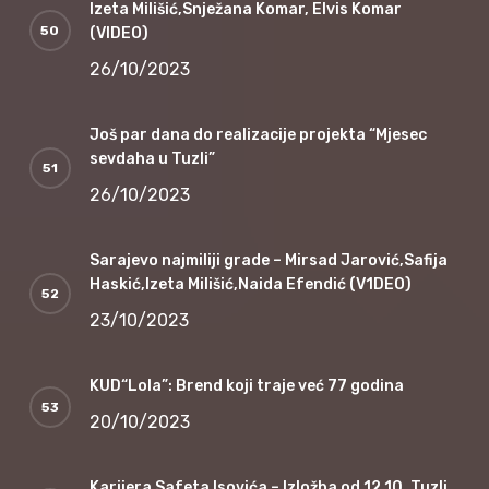
Izeta Milišić,Snježana Komar, Elvis Komar
(VIDEO)
26/10/2023
Još par dana do realizacije projekta “Mjesec
sevdaha u Tuzli”
26/10/2023
Sarajevo najmiliji grade – Mirsad Jarović,Safija
Haskić,Izeta Milišić,Naida Efendić (V1DEO)
23/10/2023
KUD“Lola”: Brend koji traje već 77 godina
20/10/2023
Karijera Safeta Isovića – Izložba od 12.10. Tuzli