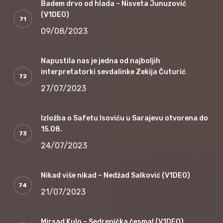
Badem drvo od hlada – Nisveta Junuzović
(V1DEO)
09/08/2023
Napustila nas je jedna od najboljih
interpretatorki sevdalinke Zekija Čuturić
27/07/2023
Izložba o Safetu Isoviću u Sarajevu otvorena do
15.08.
24/07/2023
Nikad više nikad – Nedžad Salković (V1DEO)
21/07/2023
Mirsad Kulo – Sedrenička česma! (V1DEO)