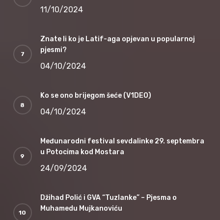
11/10/2024
Znate li ko je Latif-aga opjevan u popularnoj
pjesmi?
04/10/2024
Ko se ono brijegom šeće (V1DEO)
04/10/2024
Međunarodni festival sevdalinke 29. septembra
u Potocima kod Mostara
24/09/2024
Džihad Polić i GVA “Tuzlanke” – Pjesma o
Muhamedu Mujkanoviću