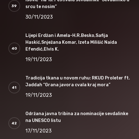
srcu te nosim”
30/11/2023
Lijepi Erdžan i Amela-H.R.Besko,Safija
Haskić,Snježana Komar, Izeta Milišić Naida
Efendić,Elvis K.
19/11/2023
Tradicija tkana u novom ruhu: RKUD Proleter ft.
Jaddah “Grana javora cvala kraj mora”
19/11/2023
Održana javna tribina za nominacije sevdalinke
na UNESCO listu
17/11/2023