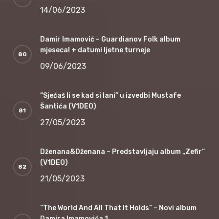
14/06/2023
Damir Imamović – Guardianov Folk album
mjeseca! + datumi ljetne turneje
09/06/2023
“Sjećaš li se kad si lani” u izvedbi Mustafe
Šantića (V1DEO)
27/05/2023
Dženana&Dženana – Predstavljaju album „Zefir“
(V1DEO)
21/05/2023
“The World And All That It Holds” – Novi album
Damira Imamovića 1