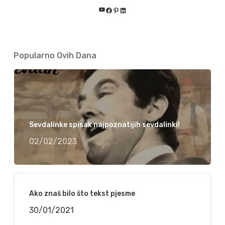
YouTube
Facebook
Pinterest
LinkedIn
Popularno Ovih Dana
Sevdalinke spisak najpoznatijih sevdalinki!
02/02/2023
Ako znaš bilo što tekst pjesme
30/01/2021