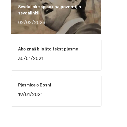
narudžbe do isporuke
Sevdalinke spisak najpoznatijih
24/02/2021
sevdalinki!
02/02/2023
“TELEMACH CHILDREN SPEED CAMP 2021”
OD 1. DO 4. MARTA NA BJELAŠNICI
24/02/2021
Ako znaš bilo što tekst pjesme
30/01/2021
Srpski rečnik akcentovanih reči na
internetu, sajt „Akcenat“
16/02/2021
Pjesmice o Bosni
NaSigurno.com – najbolji on line poslovni
19/01/2021
imenik
16/02/2021
Silvana Armenulić – Težak život i trai