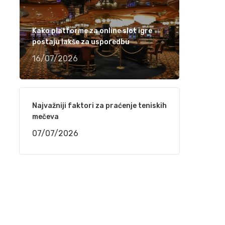
Ramiza Milkunić – Sanak me mori (VIDEO)
15/04/2021
Kako platforme za online slot igre
postaju lakše za usporedbu
Damir Imamović nominiran u dvije kategorije
16/07/2026
za nagradu Songlines
12/04/2021
Najvažniji faktori za praćenje teniskih
Meho Puzić – 72 dana (VIDEO)
mečeva
05/04/2021
07/07/2026
Fahrudin Bajrić – Oj djevojko pod brdom
(VIDEO)
01/04/2021
Nedžad Imamović – Godine su prolazile