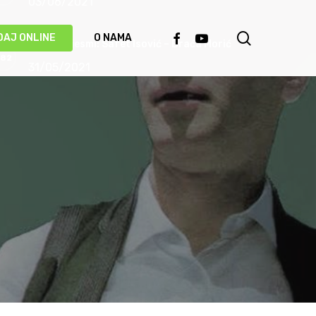
03/06/2021
search
FACEBOOK
YOUTUBE
DAJ ONLINE
O NAMA
Priča o pjesmi: Safet Isović – Braća Morić
31/05/2021
Ismet Polovina u duhu najboljih sevdalinki
predstavio novu pjesmu “Kažu vrijedi čekati”
(VIDEO)
20/05/2021
Behka i Ljuca – Čivija je čivija (VIDEO)
17/05/2021
Damir Imamović proglašen najboljim
umjetnikom Evrope!
14/05/2021