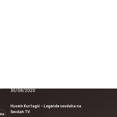
16/12/2020
Nedžad Salković – Jesi li čula dušo
12/11/2020
Safet Kafedžić – Jedan od najvećih sevdalija
koji je nepravedno zapostavljen
30/08/2020
Jovica Petković – Legende sevdaha na
Sevdah TV
30/08/2020
Husein Kurtagić – Legende sevdaha na
Sevdah TV