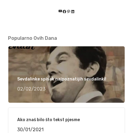
YouTube
Facebook
Pinterest
LinkedIn
Popularno Ovih Dana
Sevdalinke spisak najpoznatijih sevdalinki!
02/02/2023
Ako znaš bilo što tekst pjesme
30/01/2021