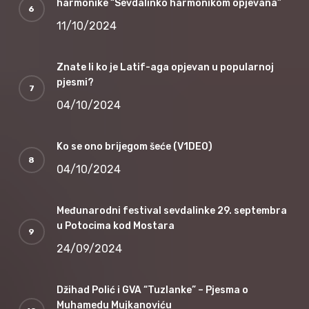
harmonike “Sevdalinko harmonikom opjevana”
11/10/2024
Znate li ko je Latif-aga opjevan u popularnoj
pjesmi?
04/10/2024
Ko se ono brijegom šeće (V1DEO)
04/10/2024
Međunarodni festival sevdalinke 29. septembra
u Potocima kod Mostara
24/09/2024
Džihad Polić i GVA “Tuzlanke” – Pjesma o
Muhamedu Mujkanoviću