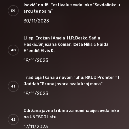
Isović” na 15. Festivalu sevdalinke “Sevdalinko u
srcu te nosim”
30/11/2023
Lijepi Erdžan i Amela-H.R.Besko,Safija
Haskić,Snježana Komar, Izeta Milišić Naida
Efendić,Elvis K.
19/11/2023
Tradicija tkana u novom ruhu: RKUD Proleter ft.
Jaddah “Grana javora cvala kraj mora”
19/11/2023
Održana javna tribina za nominacije sevdalinke
na UNESCO listu
17/11/2023