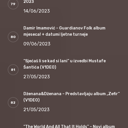
2023
14/06/2023
Damir Imamović – Guardianov Folk album
mjeseca! + datumi ljetne turneje
09/06/2023
“Sjećaš li se kad si lani” u izvedbi Mustafe
Šantića (V1DEO)
27/05/2023
Dženana&Dženana – Predstavljaju album „Zefir“
(V1DEO)
21/05/2023
“The World And All That It Holds” – Novi album