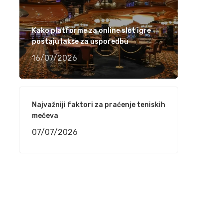
Ramiza Milkunić – Sanak me mori (VIDEO)
15/04/2021
Kako platforme za online slot igre
postaju lakše za usporedbu
Damir Imamović nominiran u dvije kategorije
16/07/2026
za nagradu Songlines
12/04/2021
Najvažniji faktori za praćenje teniskih
Meho Puzić – 72 dana (VIDEO)
mečeva
05/04/2021
07/07/2026
Fahrudin Bajrić – Oj djevojko pod brdom
(VIDEO)
01/04/2021
Nedžad Imamović – Godine su prolazile