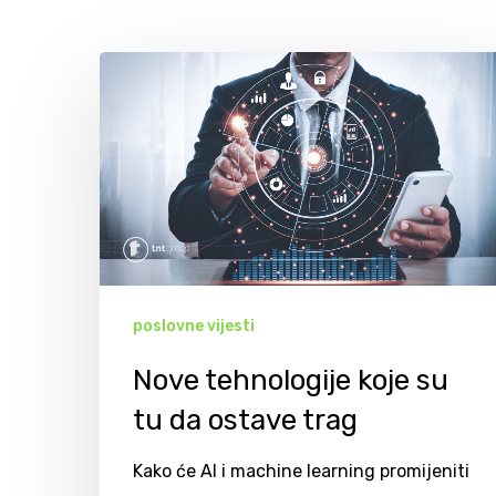
poslovne vijesti
Nove tehnologije koje su
tu da ostave trag
Hit enter to search or ESC to close
Kako će AI i machine learning promijeniti