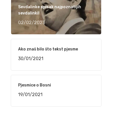
narudžbe do isporuke
Sevdalinke spisak najpoznatijih
24/02/2021
sevdalinki!
02/02/2023
“TELEMACH CHILDREN SPEED CAMP 2021”
OD 1. DO 4. MARTA NA BJELAŠNICI
24/02/2021
Ako znaš bilo što tekst pjesme
30/01/2021
Srpski rečnik akcentovanih reči na
internetu, sajt „Akcenat“
16/02/2021
Pjesmice o Bosni
NaSigurno.com – najbolji on line poslovni
19/01/2021
imenik
16/02/2021
Silvana Armenulić – Težak život i trai