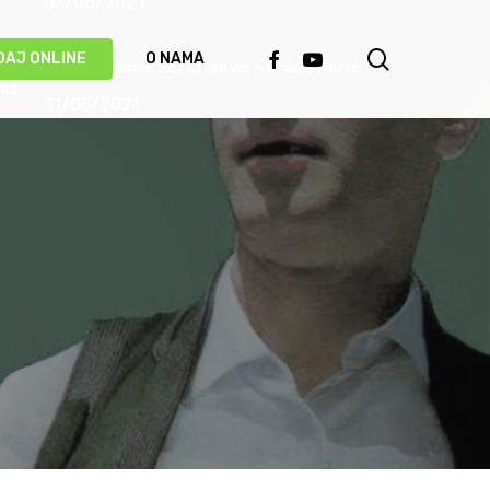
03/06/2021
search
FACEBOOK
YOUTUBE
DAJ ONLINE
O NAMA
Priča o pjesmi: Safet Isović – Braća Morić
31/05/2021
Ismet Polovina u duhu najboljih sevdalinki
predstavio novu pjesmu “Kažu vrijedi čekati”
(VIDEO)
20/05/2021
Behka i Ljuca – Čivija je čivija (VIDEO)
17/05/2021
Damir Imamović proglašen najboljim
umjetnikom Evrope!
14/05/2021