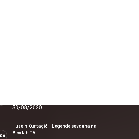
16/12/2020
Nedžad Salković – Jesi li čula dušo
12/11/2020
Safet Kafedžić – Jedan od najvećih sevdalija
koji je nepravedno zapostavljen
30/08/2020
Jovica Petković – Legende sevdaha na
Sevdah TV
30/08/2020
Husein Kurtagić – Legende sevdaha na
Sevdah TV