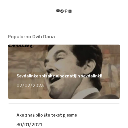
YouTube
Facebook
Pinterest
LinkedIn
Popularno Ovih Dana
Sevdalinke spisak najpoznatijih sevdalinki!
02/02/2023
Ako znaš bilo što tekst pjesme
30/01/2021