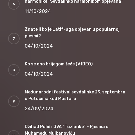
harmonike “Sevdalinko harmonikom opjevana”
11/10/2024
Znate li ko je Latif-aga opjevan u popularnoj
pjesmi?
04/10/2024
Ko se ono brijegom šeće (V1DEO)
04/10/2024
Međunarodni festival sevdalinke 29. septembra
u Potocima kod Mostara
24/09/2024
Džihad Polić i GVA “Tuzlanke” – Pjesma o
Muhamedu Mujkanoviću