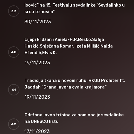
Isović” na 15. Festivalu sevdalinke “Sevdalinko u
srcu te nosim”
30/11/2023
Lijepi Erdžan i Amela-H.R.Besko,Safija
Haskić,Snježana Komar, Izeta Milišić Naida
Efendić,Elvis K.
19/11/2023
Tradicija tkana u novom ruhu: RKUD Proleter ft.
Jaddah “Grana javora cvala kraj mora”
19/11/2023
Održana javna tribina za nominacije sevdalinke
na UNESCO listu
17/11/2023