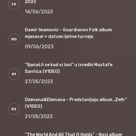
2023
14/06/2023
Damir Imamović – Guardianov Folk album
mjeseca! + datumi ljetne turneje
09/06/2023
“Sjećaš li se kad si lani” u izvedbi Mustafe
Šantića (V1DEO)
27/05/2023
Dženana&Dženana – Predstavljaju album „Zefir“
(V1DEO)
21/05/2023
“The World And All That It Holds” – Novi album