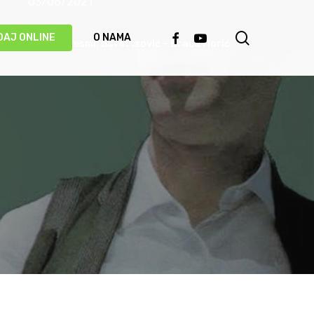
03/06/2021
search
FACEBOOK
YOUTUBE
DAJ ONLINE
O NAMA
Priča o pjesmi: Safet Isović – Braća Morić
31/05/2021
Ismet Polovina u duhu najboljih sevdalinki
predstavio novu pjesmu “Kažu vrijedi čekati”
(VIDEO)
20/05/2021
Behka i Ljuca – Čivija je čivija (VIDEO)
17/05/2021
Damir Imamović proglašen najboljim
umjetnikom Evrope!
14/05/2021