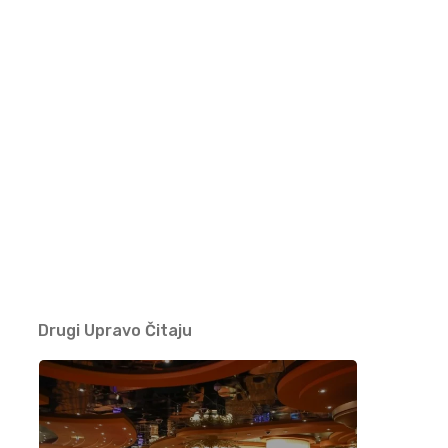
Nedžad Imamović – Nema ljepše cure od
malene Đule (VIDEO)
09/05/2021
Džihad Polić obradio zaboravljenu pjesmu –
BUTUM TUZLA JEDNU KOZU MUZLA
07/05/2021
Jasmin Burek – Ašik osta na te oči (VIDEO)
03/05/2021
Drugi Upravo Čitaju
Nusreta Kobić – Moj dilbere (VIDEO)
25/04/2021