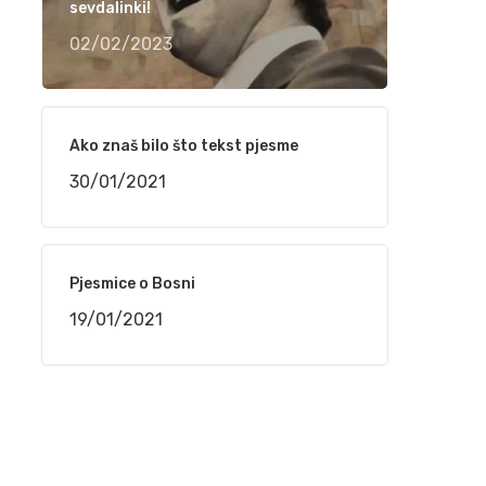
narudžbe do isporuke
sevdalinki!
24/02/2021
02/02/2023
“TELEMACH CHILDREN SPEED CAMP 2021”
OD 1. DO 4. MARTA NA BJELAŠNICI
Ako znaš bilo što tekst pjesme
24/02/2021
30/01/2021
Srpski rečnik akcentovanih reči na
internetu, sajt „Akcenat“
Pjesmice o Bosni
16/02/2021
19/01/2021
NaSigurno.com – najbolji on line poslovni
imenik
16/02/2021
Silvana Armenulić – Težak život i trai