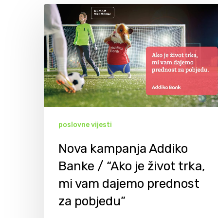
poslovne vijesti
Nova kampanja Addiko
Banke / “Ako je život trka,
mi vam dajemo prednost
Hit enter to search or ESC to close
za pobjedu”