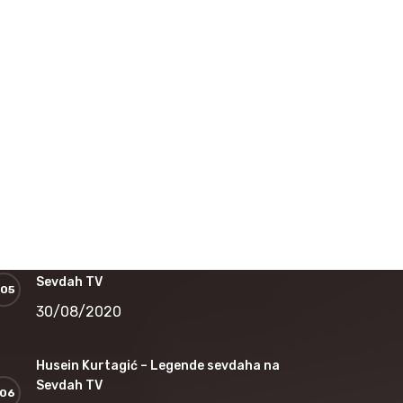
16/12/2020
Nedžad Salković – Jesi li čula dušo
12/11/2020
Safet Kafedžić – Jedan od najvećih sevdalija
koji je nepravedno zapostavljen
30/08/2020
Jovica Petković – Legende sevdaha na
Sevdah TV
30/08/2020
Husein Kurtagić – Legende sevdaha na
Sevdah TV