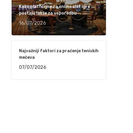
Ramiza Milkunić – Sanak me mori (VIDEO)
Kako platforme za online slot igre
postaju lakše za usporedbu
15/04/2021
16/07/2026
Damir Imamović nominiran u dvije kategorije
za nagradu Songlines
12/04/2021
Najvažniji faktori za praćenje teniskih
mečeva
07/07/2026
Meho Puzić – 72 dana (VIDEO)
05/04/2021
Fahrudin Bajrić – Oj djevojko pod brdom
(VIDEO)
01/04/2021
Nedžad Imamović – Godine su prolazile