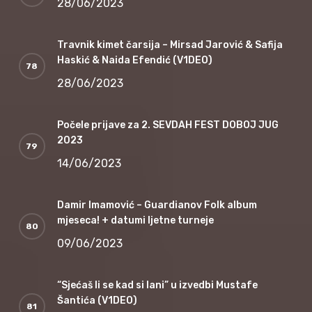
28/06/2023
Travnik kimet čarsija – Mirsad Jarović & Safija
Haskić & Naida Efendić (V1DEO)
28/06/2023
Počele prijave za 2. SEVDAH FEST DOBOJ JUG
2023
14/06/2023
Damir Imamović – Guardianov Folk album
mjeseca! + datumi ljetne turneje
09/06/2023
“Sjećaš li se kad si lani” u izvedbi Mustafe
Šantića (V1DEO)