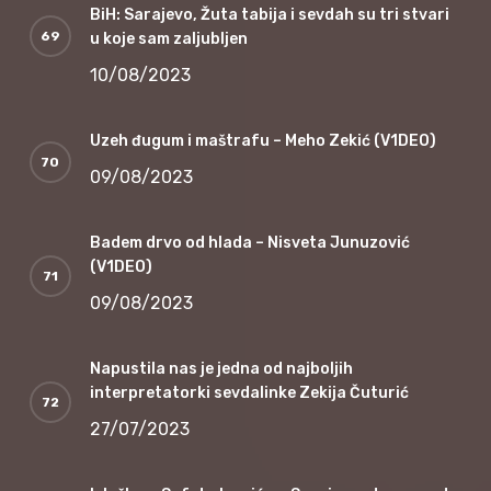
BiH: Sarajevo, Žuta tabija i sevdah su tri stvari
u koje sam zaljubljen
10/08/2023
Uzeh đugum i maštrafu – Meho Zekić (V1DEO)
09/08/2023
Badem drvo od hlada – Nisveta Junuzović
(V1DEO)
09/08/2023
Napustila nas je jedna od najboljih
interpretatorki sevdalinke Zekija Čuturić
27/07/2023