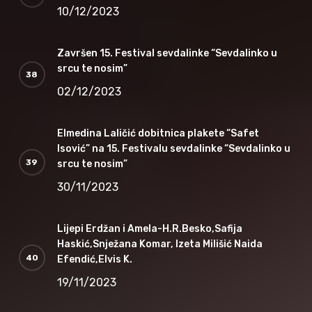
10/12/2023
Završen 15. Festival sevdalinke “Sevdalinko u
srcu te nosim”
02/12/2023
Elmedina Laličić dobitnica plakete “Safet
Isović” na 15. Festivalu sevdalinke “Sevdalinko u
srcu te nosim”
30/11/2023
Lijepi Erdžan i Amela-H.R.Besko,Safija
Haskić,Snježana Komar, Izeta Milišić Naida
Efendić,Elvis K.
19/11/2023