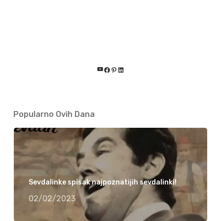
YouTube
Facebook
Pinterest
LinkedIn
Popularno Ovih Dana
Sevdalinke spisak najpoznatijih sevdalinki!
02/02/2023