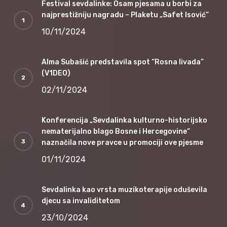
Festival sevdalinke: Osam pjesama u borbi za
najprestižniju nagradu – Plaketu „Safet Isović“
10/11/2024
Alma Subašić predstavila spot “Rosna livada”
(V1DEO)
02/11/2024
Konferencija „Sevdalinka kulturno-historijsko
nematerijalno blago Bosne i Hercegovine“
naznačila nove pravce u promociji ove pjesme
01/11/2024
Sevdalinka kao vrsta muzikoterapije oduševila
djecu sa invaliditetom
23/10/2024