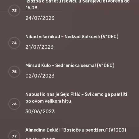
Izložba o Safetu Isoviću u Sarajevu otvorena do
15.08.
24/07/2023
Nikad više nikad – Nedžad Salković (V1DEO)
21/07/2023
Mirsad Kulo – Sedrenička česma! (V1DEO)
02/07/2023
Napustio nas je Sejo Pitić – Svi ćemo ga pamtiti
po ovom velikom hitu
30/06/2023
Almedina Đekić i “Bosioče u pendžeru” (V1DEO)