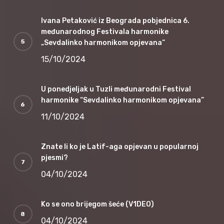
Ivana Petaković iz Beograda pobjednica 6.
međunarodnog Festivala harmonike
„Sevdalinko harmonikom opjevana“
15/10/2024
U ponedjeljak u Tuzli međunarodni Festival
harmonike “Sevdalinko harmonikom opjevana”
11/10/2024
Znate li ko je Latif-aga opjevan u popularnoj
pjesmi?
04/10/2024
Ko se ono brijegom šeće (V1DEO)
04/10/2024