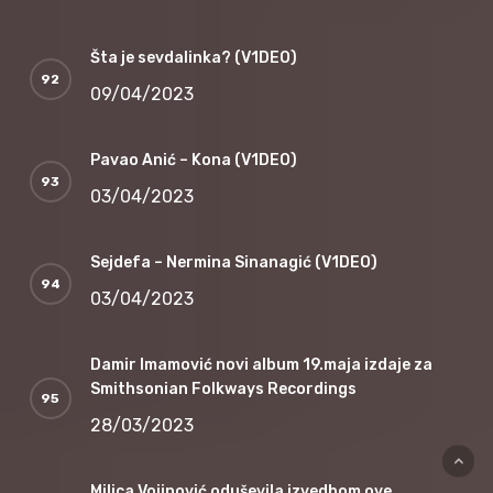
Šta je sevdalinka? (V1DEO)
09/04/2023
Pavao Anić – Kona (V1DEO)
03/04/2023
Sejdefa – Nermina Sinanagić (V1DEO)
03/04/2023
Damir Imamović novi album 19.maja izdaje za
Smithsonian Folkways Recordings
28/03/2023
Milica Vojinović oduševila izvedbom ove