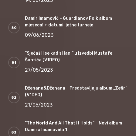
14/06/2023
Damir Imamović – Guardianov Folk album
mjeseca! + datumi ljetne turneje
09/06/2023
“Sjećaš li se kad si lani” u izvedbi Mustafe
Šantića (V1DEO)
27/05/2023
Dženana&Dženana – Predstavljaju album „Zefir“
(V1DEO)
21/05/2023
“The World And All That It Holds” – Novi album
Damira Imamovića 1