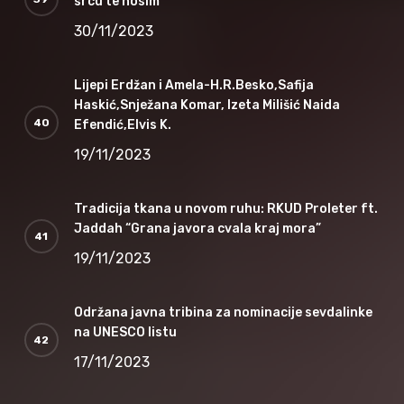
srcu te nosim”
30/11/2023
Lijepi Erdžan i Amela-H.R.Besko,Safija
Haskić,Snježana Komar, Izeta Milišić Naida
Efendić,Elvis K.
19/11/2023
Tradicija tkana u novom ruhu: RKUD Proleter ft.
Jaddah “Grana javora cvala kraj mora”
19/11/2023
Održana javna tribina za nominacije sevdalinke
na UNESCO listu
17/11/2023