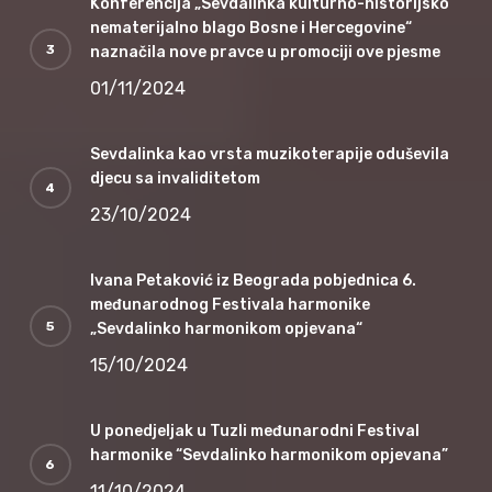
Konferencija „Sevdalinka kulturno-historijsko
nematerijalno blago Bosne i Hercegovine“
naznačila nove pravce u promociji ove pjesme
01/11/2024
Sevdalinka kao vrsta muzikoterapije oduševila
djecu sa invaliditetom
23/10/2024
Ivana Petaković iz Beograda pobjednica 6.
međunarodnog Festivala harmonike
„Sevdalinko harmonikom opjevana“
15/10/2024
U ponedjeljak u Tuzli međunarodni Festival
harmonike “Sevdalinko harmonikom opjevana”
11/10/2024