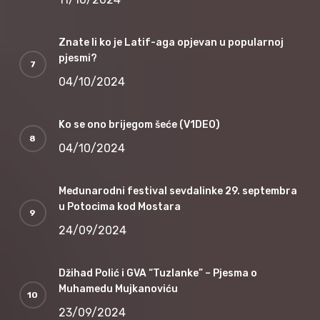
Znate li ko je Latif-aga opjevan u popularnoj
pjesmi?
04/10/2024
Ko se ono brijegom šeće (V1DEO)
04/10/2024
Međunarodni festival sevdalinke 29. septembra
u Potocima kod Mostara
24/09/2024
Džihad Polić i GVA “Tuzlanke” – Pjesma o
Muhamedu Mujkanoviću
23/09/2024