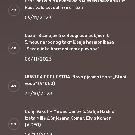
Prof. dr Izudin Kovačević o Mjesecu sevdaha i 15.
Festivalu sevdalinke u Tuzli
09/11/2023
Lazar Stanojević iz Beograda pobjednik
5.međunarodnog takmičenja harmonikaša
„Sevdalinko harmonikom opjevana“
06/11/2023
MUSTRA ORCHESTRA: Nova pjesma i spot „Stani
vodo“ (V1DEO)
30/10/2023
Donji Vakuf – Mirsad Jarović, Safija Haskić,
Izeta Milišić,Snježana Komar, Elvis Komar
(VIDEO)
26/10/2023