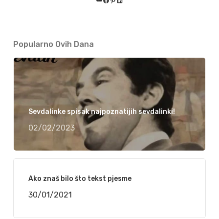
YouTube
Facebook
Pinterest
LinkedIn
Popularno Ovih Dana
Sevdalinke spisak najpoznatijih sevdalinki!
02/02/2023
Ako znaš bilo što tekst pjesme
30/01/2021